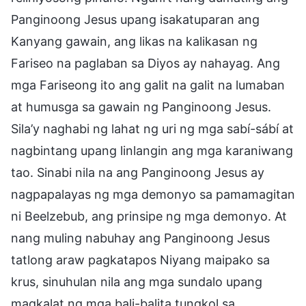
Panginoong Jesus upang isakatuparan ang
Kanyang gawain, ang likas na kalikasan ng
Fariseo na paglaban sa Diyos ay nahayag. Ang
mga Fariseong ito ang galit na galit na lumaban
at humusga sa gawain ng Panginoong Jesus.
Sila’y naghabi ng lahat ng uri ng mga sabí-sábí at
nagbintang upang linlangin ang mga karaniwang
tao. Sinabi nila na ang Panginoong Jesus ay
nagpapalayas ng mga demonyo sa pamamagitan
ni Beelzebub, ang prinsipe ng mga demonyo. At
nang muling nabuhay ang Panginoong Jesus
tatlong araw pagkatapos Niyang maipako sa
krus, sinuhulan nila ang mga sundalo upang
magkalat ng mga bali-balita tungkol sa