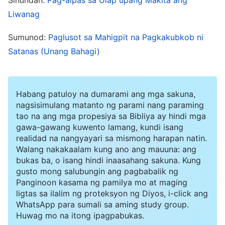
ang nakaayon sa
Liwanag
kalooban ng Diyos
. Lahat sila
ay walang halaga, masasamang tao, bawat isa
Sumunod:
Paglusot sa Mahigpit na Pagkakubkob ni
ay nagpapakataas upang pangaralan ang Diyos.
Satanas (Unang Bahagi)
Sadya nilang sinasalungat ang Diyos kahit na
dala-dala nila ang Kanyang bandila. Sinasabi
Habang patuloy na dumarami ang mga sakuna,
nilang sila ay nananampalataya sa Diyos, subalit
nagsisimulang matanto ng parami nang paraming
kumakain pa rin sila ng laman at umiinom ng
tao na ang mga propesiya sa Bibliya ay hindi mga
dugo ng tao. Ang lahat ng ganitong tao ay mga
gawa-gawang kuwento lamang, kundi isang
realidad na nangyayari sa mismong harapan natin.
diyablong lumalamon sa kaluluwa ng tao, mga
Walang nakakaalam kung ano ang mauuna: ang
pinunong demonyo na sadyang humahadlang sa
bukas ba, o isang hindi inaasahang sakuna. Kung
gusto mong salubungin ang pagbabalik ng
mga sumusubok na tumapak sa tamang landas,
Panginoon kasama ng pamilya mo at maging
at mga balakid na nakasasagabal sa mga
ligtas sa ilalim ng proteksyon ng Diyos, i-click ang
WhatsApp para sumali sa aming study group.
naghahanap sa Diyos. Sila ay tila may
Huwag mo na itong ipagpabukas.
‘mahuhusay na konstitusyon,’ ngunit paano