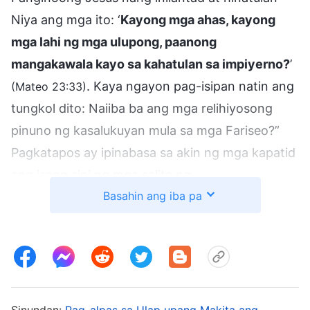
Niya ang mga ito: ‘
Kayong mga ahas, kayong
mga lahi ng mga ulupong, paanong
mangakawala kayo sa kahatulan sa impiyerno?
’
. Kaya ngayon pag-isipan natin ang
(Mateo 23:33)
tungkol dito: Naiiba ba ang mga relihiyosong
pinuno ng kasalukuyan mula sa mga Fariseo?”
Pagkatapos ay ipinabasa sa akin ng mga kapatid
ang isang sipi ng mga salita ng
Basahin ang iba pa
Makapangyarihang Diyos
: “
Mayroong mga
nagbabasa ng
Biblia
sa mga malalaking iglesia at
nagsasalaysay nito nang buong araw, ngunit
wala ni isa sa kanila ang nakauunawa sa layunin
ng gawain ng Diyos. Wala ni isa sa kanila ang
nakakilala sa Diyos, lalong wala ni isa sa kanila
Sinundan:
Pag-alpas sa Ulap upang Makita ang