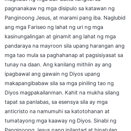
pagnanakaw ng mga disipulo sa katawan ng
Panginoong Jesus, at marami pang iba. Naglubid
ang mga Fariseo ng lahat ng uri ng mga
kasinungalingan at ginamit ang lahat ng mga
pandaraya na mayroon sila upang harangan ang
mga tao mula sa paghahanap at pagsisiyasat sa
tunay na daan. Ang kanilang mithiin ay ang
ipagbawal ang gawain ng Diyos upang
makapangibabaw sila sa mga piniling tao ng
Diyos magpakailanman. Kahit na mukha silang
tapat sa panlabas, sa esensya sila ay mga
anticristo na namumuhi sa katotohanan at
tumatayong mga kaaway ng Diyos. Sinabi ng
Panginoong Jesus nang inilantad at hinatulan