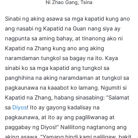
Ni Zhao Gang, Tsina
Sinabi ng aking asawa sa mga kapatid kung ano
ang nasabi ng Kapatid na Guan nang siya ay
nagpunta sa aming bahay, at tinanong ako ni
Kapatid na Zhang kung ano ang aking
naramdaman tungkol sa bagay na ito. Kaya
sinabi ko sa mga kapatid ang tungkol sa
panghihina na aking naramdaman at tungkol sa
pagkaunawa na kaaabot ko lamang. Ngumiti si
Kapatid na Zhang, habang sinasabing: “Salamat
sa
Diyos
! Ito ay gayong kadalisay na
pagkaunawa, at ito ay ang pagliliwanag at
paggabay ng Diyos!” Nalilitong nagtanong ang
aking asawa, “Yamang hindi kami naliligaw, bakit