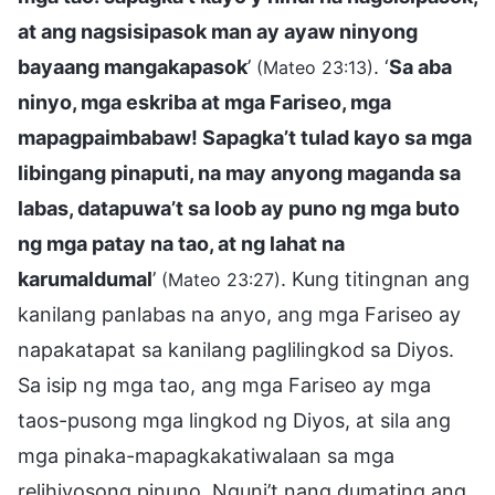
at ang nagsisipasok man ay ayaw ninyong
bayaang mangakapasok
’
. ‘
Sa aba
(Mateo 23:13)
ninyo, mga eskriba at mga Fariseo, mga
mapagpaimbabaw! Sapagka’t tulad kayo sa mga
libingang pinaputi, na may anyong maganda sa
labas, datapuwa’t sa loob ay puno ng mga buto
ng mga patay na tao, at ng lahat na
karumaldumal
’
. Kung titingnan ang
(Mateo 23:27)
kanilang panlabas na anyo, ang mga Fariseo ay
napakatapat sa kanilang paglilingkod sa Diyos.
Sa isip ng mga tao, ang mga Fariseo ay mga
taos-pusong mga lingkod ng Diyos, at sila ang
mga pinaka-mapagkakatiwalaan sa mga
relihiyosong pinuno. Nguni’t nang dumating ang