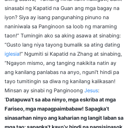
sinasabi ng Kapatid na Guan ang mga bagay na
iyon? Siya ay isang pangunahing pinuno na
naniniwala sa Panginoon sa loob ng maraming
taon!” Tumingin ako sa aking asawa at sinabing:
“Gusto lang niya tayong bumalik sa ating dating
iglesia
!” Ngumiti si Kapatid na Zhang at sinabing,
“Ngayon mismo, ang tanging nakikita natin ay
ang kanilang panlabas na anyo, nguni’t hindi pa
tayo tumitingin sa diwa ng kanilang kalikasan!
Minsan ay sinabi ng Panginoong
Jesus
:
‘
Datapuwa’t sa aba ninyo, mga eskriba at mga
Fariseo, mga mapagpaimbabaw! Sapagka’t
sinasarhan ninyo ang kaharian ng langit laban sa
mga tao: sapagka’t kayo’y hindi na nagsisipasok,