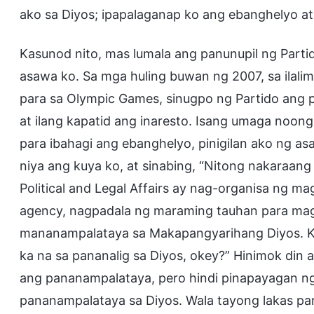
ako sa Diyos; ipapalaganap ko ang ebanghelyo a
Kasunod nito, mas lumala ang panunupil ng Part
asawa ko. Sa mga huling buwan ng 2007, sa ilal
para sa Olympic Games, sinugpo ng Partido ang pa
at ilang kapatid ang inaresto. Isang umaga no
para ibahagi ang ebanghelyo, pinigilan ako ng as
niya ang kuya ko, at sinabing, “Nitong nakaraan
Political and Legal Affairs ay nag-organisa ng m
agency, nagpadala ng maraming tauhan para m
mananampalataya sa Makapangyarihang Diyos. Ka
ka na sa pananalig sa Diyos, okey?” Hinimok din
ang pananampalataya, pero hindi pinapayagan n
pananampalataya sa Diyos. Wala tayong lakas par