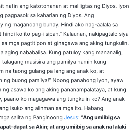
 natin ang katotohanan at maliligtas ng Diyos. Iyon
ng pagpasok sa kaharian ng Diyos. Ang
y ng magandang buhay. Hindi ako nag-aalala sa
indi ko ito pag-iisipan.” Kalaunan, nakipagtalo siya
 sa mga pagtitipon at ginagawa ang aking tungkulin.
alaging nababalisa. Kung patuloy kang mananalig,
ay talagang masisira ang pamilya namin kung
am na taong gulang pa lang ang anak ko, at
on ng buong pamilya!” Noong panahong iyon, ayaw
n ng asawa ko ang aking pananampalataya, at kung
, paano ko magagawa ang tungkulin ko? Ang anak
ang isuko ang alinman sa mga ito. Habang
g mga salita ng Panginoong
Jesus
: “
Ang umiibig sa
apat-dapat sa Akin; at ang umiibig sa anak na lalaki