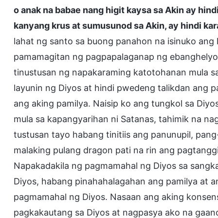
o anak na babae nang higit kaysa sa Akin ay hind
kanyang krus at sumusunod sa Akin, ay hindi kar
lahat ng santo sa buong panahon na isinuko ang l
pamamagitan ng pagpapalaganap ng ebanghelyo a
tinustusan ng napakaraming katotohanan mula sa
layunin ng Diyos at hindi pwedeng talikdan ang 
ang aking pamilya. Naisip ko ang tungkol sa Diyo
mula sa kapangyarihan ni Satanas, tahimik na n
tustusan tayo habang tinitiis ang panunupil, pan
malaking pulang dragon pati na rin ang pagtangg
Napakadakila ng pagmamahal ng Diyos sa sangk
Diyos, habang pinahahalagahan ang pamilya at ana
pagmamahal ng Diyos. Nasaan ang aking konsensy
pagkakautang sa Diyos at nagpasya ako na gaano