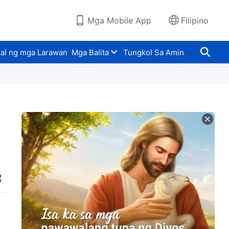
Mga Mobile App
Filipino
al ng mga Larawan
Mga Balita
Tungkol Sa Amin