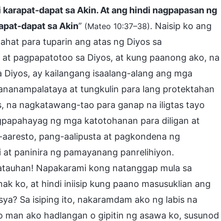
i karapat-dapat sa Akin. At ang hindi nagpapasan ng
apat-dapat sa Akin
”
. Naisip ko ang
(Mateo 10:37–38)
ahat para tuparin ang atas ng Diyos sa
t pagpapatotoo sa Diyos, at kung paanong ako, na
 Diyos, ay kailangang isaalang-alang ang mga
pananampalataya at tungkulin para lang protektahan
s, na nagkatawang-tao para ganap na iligtas tayo
agpapahayag ng mga katotohanan para diligan at
g-aaresto, pang-aalipusta at pagkondena ng
i at paninira ng pamayanang panrelihiyon.
atauhan! Napakarami kong natanggap mula sa
k ko, at hindi iniisip kung paano masusuklian ang
a? Sa isiping ito, nakaramdam ako ng labis na
 man ako hadlangan o gipitin ng asawa ko, susunod