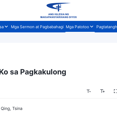
sa
Mga Sermon at Pagbabahagi
Mga Patotoo
Pagtatangh
Ko sa Pagkakulong
 Qing, Tsina