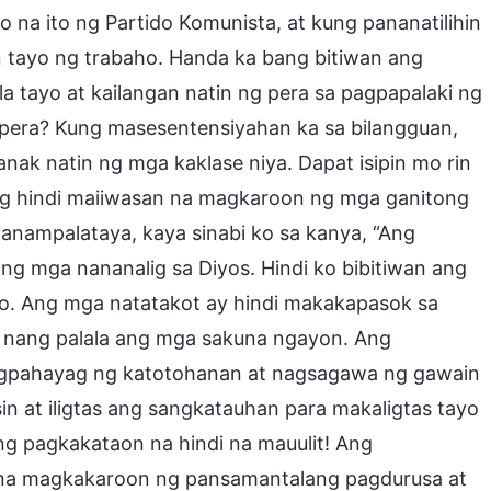
na ito ng Partido Komunista, at kung pananatilihin
tayo ng trabaho. Handa ka bang bitiwan ang
la tayo at kailangan natin ng pera sa pagpapalaki ng
pera? Kung masesentensiyahan ka sa bilangguan,
nak natin ng mga kaklase niya. Dapat isipin mo rin
ong hindi maiiwasan na magkaroon ng mga ganitong
nanampalataya, kaya sinabi ko sa kanya, “Ang
ang mga nananalig sa Diyos. Hindi ko bibitiwan ang
do. Ang mga natatakot ay hindi makakapasok sa
a nang palala ang mga sakuna ngayon. Ang
agpahayag ng katotohanan at nagsagawa ng gawain
in at iligtas ang sangkatauhan para makaligtas tayo
ong pagkakataon na hindi na mauulit! Ang
na magkakaroon ng pansamantalang pagdurusa at