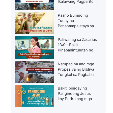
Ikalawang Pagparito
ng Panginoon ay
Lumitaw: Magmadali
Paano Bumuo ng
sa Pagsalubong sa
Tunay na
Panginoon
Pananampalataya sa
Diyos sa Mahihirap na
Sandali
Paliwanag sa Zacarias
13:9—Bakit
Pinapahintulutan ng
Diyos na Magdusa
ang mga Kristiyano?
Natupad na ang mga
Propesiya ng Bibliya
Tungkol sa Pagbabalik
ng Panginoong Jesus
Bakit Ibinigay ng
Panginoong Jesus
kay Pedro ang mga
Susi ng Kaharian ng
Langit