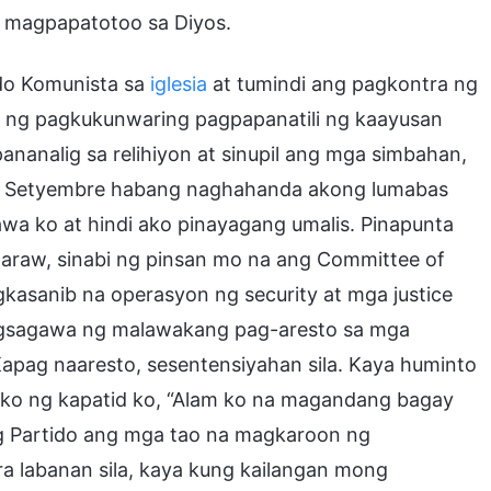
t magpapatotoo sa Diyos.
ido Komunista sa
iglesia
at tumindi ang pagkontra ng
im ng pagkukunwaring pagpapanatili ng kaayusan
nanalig sa relihiyon at sinupil ang mga simbahan,
ong Setyembre habang naghahanda akong lumabas
awa ko at hindi ako pinayagang umalis. Pinapunta
g araw, sinabi ng pinsan mo na ang Committee of
agkasanib na operasyon ng security at mga justice
agsagawa ng malawakang pag-aresto sa mga
pag naaresto, sesentensiyahan sila. Kaya huminto
 ako ng kapatid ko, “Alam ko na magandang bagay
g Partido ang mga tao na magkaroon ng
a labanan sila, kaya kung kailangan mong