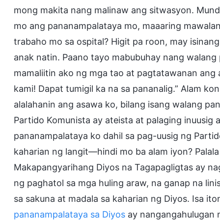
mong makita nang malinaw ang sitwasyon. Mundo 
mo ang pananampalataya mo, maaaring mawalan 
trabaho mo sa ospital? Higit pa roon, may isinang
anak natin. Paano tayo mabubuhay nang walang 
mamaliitin ako ng mga tao at pagtatawanan ang a
kami! Dapat tumigil ka na sa pananalig.” Alam k
alalahanin ang asawa ko, bilang isang walang pa
Partido Komunista ay ateista at palaging inuusig 
pananampalataya ko dahil sa pag-uusig ng Parti
kaharian ng langit—hindi mo ba alam iyon? Palal
Makapangyarihang Diyos na Tagapagligtas ay n
ng paghatol sa mga huling araw, na ganap na linis
sa sakuna at madala sa kaharian ng Diyos. Isa it
pananampalataya sa Diyos
ay nangangahulugan 