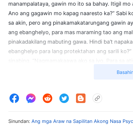
manampalataya, gawin mo ito sa bahay. Itigil m
Ano ang gagawin mo kapag naaresto ka?” Sabi ko
sa akin, pero ang pinakamakatarungang gawin ay
ang ebanghelyo, para mas maraming tao ang malil
pinakadakilang mabuting gawa. Hindi ba’t napaka
ebanghelyo para lang protektahan ang sarili ko?”
sinabing, “Nagmamakaawa ako sa iyo. Para sa atin
pananampalataya sa Diyos. Ang pananampalatay
Basahi
unibersidad o makakahanap ng magandang traba
oportunidad! Isa lang ang anak natin—kailangan 
ako ng mga tao habang nakatalikod kapag lalabas
ko?” Nang makita kong ganoon ang asawa ko, hin
siyang mapagmalaki, pero heto siya’t nakaluhod n
Sinundan:
Ang mga Araw na Sapilitan Akong Nasa Psych
masasaktan lang siya kung ipagpipilitan ko ang 