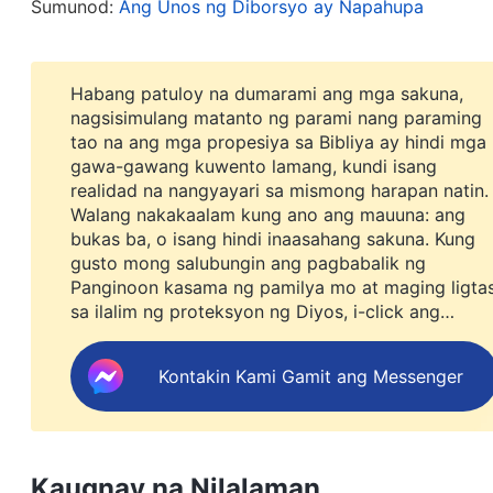
Sumunod:
Ang Unos ng Diborsyo ay Napahupa
sa huli ay pipigilan siya ng Partido na makapasok
magiging dahilan para hindi siya makahanap ng 
kanyang sarili? Maging ang kuya ko ay tutol sa
Habang patuloy na dumarami ang mga sakuna,
nagsisimulang matanto ng parami nang paraming
pamilya ko ang aking pananampalataya kung mala
tao na ang mga propesiya sa Bibliya ay hindi mga
namin ng asawa ko. Lalo niyong mapapahirap par
gawa-gawang kuwento lamang, kundi isang
kung bibigay ako sa asawa ko at mangangakong i
realidad na nangyayari sa mismong harapan natin.
Walang nakakaalam kung ano ang mauuna: ang
pagkakanulo sa Diyos? Habang mas pinag-iisipan k
bukas ba, o isang hindi inaasahang sakuna. Kung
akong nanalangin, hinihiling sa Diyos na protekt
gusto mong salubungin ang pagbabalik ng
Panginoon kasama ng pamilya mo at maging ligta
isang sipi ng mga
salita ng Diyos
na nabasa ko no
sa ilalim ng proteksyon ng Diyos, i-click ang
Diyos sa mga tao sa panlabas ay mukhang pakiki
WhatsApp para sumali sa aming study group.
Huwag mo na itong ipagpabukas.
mula sa pagsasaayos ng tao, o mula sa panggugul
Kontakin Kami Gamit ang Messenger
gawain, at lahat ng nangyayari, ay isang pustaha
hinihingi nito sa mga tao na manindigan sa kanil
Pagpapakita at Gawain ng Diyos. Ang Pagmamahal Lam
Kaugnay na Nilalaman