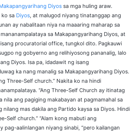
Makapangyarihang Diyos
sa mga huling araw.
ko sa
Diyos
, at malugod niyang tinatanggap ang
nan ay nabalitaan niya na maaaring maharap sa
 mananampalataya sa Makapangyarihang Diyos, at
sang procuratorial office, tungkol dito. Pagkauwi
nusugpo ng gobyerno ang relihiyosong pananalig, lalo
g Diyos. Isa pa, idadawit ng isang
uwag ka nang manalig sa Makapangyarihang Diyos.
g Three-Self church.” Nakita ko na hindi
nampalataya. “Ang Three-Self Church ay itinatag
una nila ang pagiging makabayan at pagmamahal sa
 nilang mas dakila ang Partido kaysa sa Diyos. Hindi
e-Self church.” “Alam kong mabuti ang
pag-aalinlangan niyang sinabi, “pero kailangan