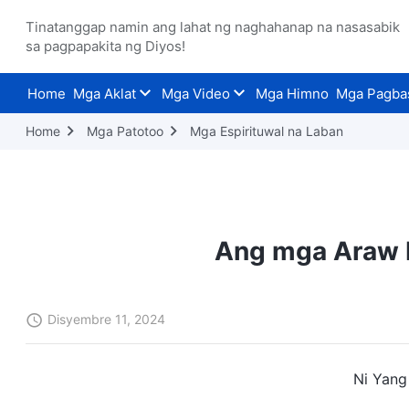
Tinatanggap namin ang lahat ng naghahanap na nasasabik
sa pagpapakita ng Diyos!
Home
Mga Aklat
Mga Video
Mga Himno
Mga Pagba
Home
Mga Patotoo
Mga Espirituwal na Laban
Ang mga Araw 
Disyembre 11, 2024
Ni Yang