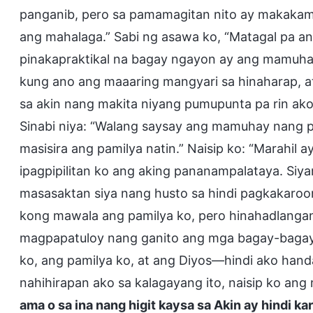
panganib, pero sa pamamagitan nito ay makakamit
ang mahalaga.” Sabi ng asawa ko, “Matagal pa a
pinakapraktikal na bagay ngayon ay ang mamuha
kung ano ang maaaring mangyari sa hinaharap, at h
sa akin nang makita niyang pumupunta pa rin ako
Sinabi niya: “Walang saysay ang mamuhay nang p
masisira ang pamilya natin.” Naisip ko: “Marahil 
ipagpipilitan ko ang aking pananampalataya. Siy
masasaktan siya nang husto sa hindi pagkakaro
kong mawala ang pamilya ko, pero hinahadlanga
magpapatuloy nang ganito ang mga bagay-bagay
ko, ang pamilya ko, at ang Diyos—hindi ako hand
nahihirapan ako sa kalagayang ito, naisip ko an
ama o sa ina nang higit kaysa sa Akin ay hindi kar