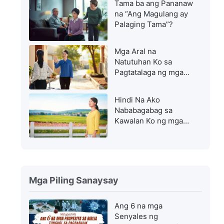
Tama ba ang Pananaw
na “Ang Magulang ay
Palaging Tama”?
Mga Aral na
Natutuhan Ko sa
Pagtatalaga ng mga
Tauhan sa Ibang
Tungkulin
Hindi Na Ako
Nababagabag sa
Kawalan Ko ng mga
Kaloob at Talento
Mga Piling Sanaysay
Ang 6 na mga
Senyales ng