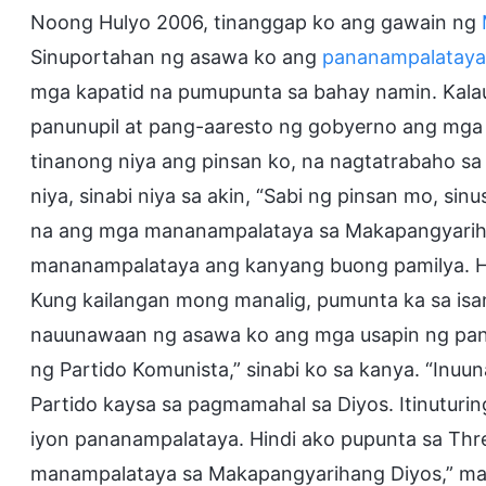
Noong Hulyo 2006, tinanggap ko ang gawain ng
Sinuportahan ng asawa ko ang
pananampalataya
mga kapatid na pumupunta sa bahay namin. Kalau
panunupil at pang-aaresto ng gobyerno ang mga
tinanong niya ang pinsan ko, na nagtatrabaho sa i
niya, sinabi niya sa akin, “Sabi ng pinsan mo, si
na ang mga mananampalataya sa Makapangyarihan
mananampalataya ang kanyang buong pamilya. H
Kung kailangan mong manalig, pumunta ka sa isan
nauunawaan ng asawa ko ang mga usapin ng pana
ng Partido Komunista,” sinabi ko sa kanya. “Inu
Partido kaysa sa pagmamahal sa Diyos. Itinuturing
iyon pananampalataya. Hindi ako pupunta sa Thre
manampalataya sa Makapangyarihang Diyos,” may 