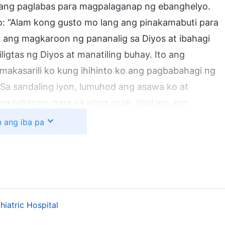
o ang paglabas para magpalaganap ng ebanghelyo.
: “Alam kong gusto mo lang ang pinakamabuti para
 ang magkaroon ng pananalig sa Diyos at ibahagi
igtas ng Diyos at manatiling buhay. Ito ang
makasarili ko kung ihihinto ko ang pagbabahagi ng
 Sa sandaling iyon, lumuhod ang asawa ko at
g tahanan, para sa ating anak, itigil mo ang
a ay nangangahulugan na hindi makakapasok sa
n ang iba pa
ho ang anak natin. Mawawalan siya ng mga
mo siyang isipin! Kung maaaresto ka, pag-uusapan
 ako. Sabihin mo sa akin, paano na ang dignidad
di ko talaga alam kung ano ang gagawin. Palagi
a nakikiusap sa akin, sa harap ng kuya ko. Mas
iatric Hospital
pananalig ko. At ano ang mangyayari sa anak ko kung