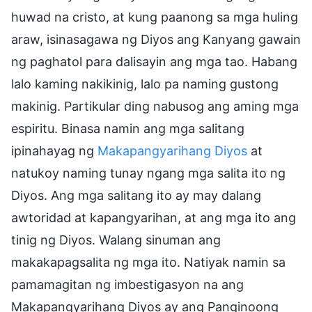
huwad na cristo, at kung paanong sa mga huling
araw, isinasagawa ng Diyos ang Kanyang gawain
ng paghatol para dalisayin ang mga tao. Habang
lalo kaming nakikinig, lalo pa naming gustong
makinig. Partikular ding nabusog ang aming mga
espiritu. Binasa namin ang mga salitang
ipinahayag ng
Makapangyarihang Diyos
at
natukoy naming tunay ngang mga salita ito ng
Diyos. Ang mga salitang ito ay may dalang
awtoridad at kapangyarihan, at ang mga ito ang
tinig ng Diyos. Walang sinuman ang
makakapagsalita ng mga ito. Natiyak namin sa
pamamagitan ng imbestigasyon na ang
Makapangyarihang Diyos ay ang Panginoong