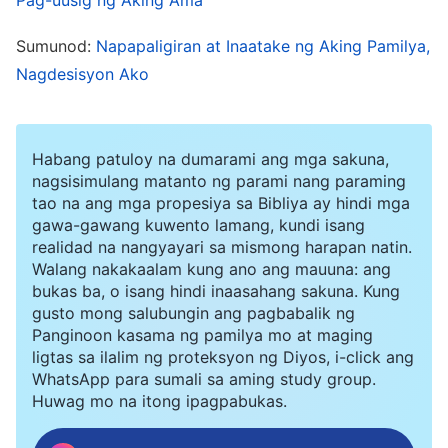
huwad na cristo at ang tunay na Cristo. Hindi
Sumunod:
Napapaligiran at Inaatake ng Aking Pamilya,
inaasahan, sinabi niya nang may inis, “Tumigil
Nagdesisyon Ako
kayo sa pagsasalita! Kahit na maunawaan ko ito,
hindi ko ito tatanggapin! Kahit na ito ang tunay
na daan, hindi ko ito tatanggapin! Nais ba
Habang patuloy na dumarami ang mga sakuna,
nagsisimulang matanto ng parami nang paraming
ninyong pakinggan ko ang inyong pangangaral?
tao na ang mga propesiya sa Bibliya ay hindi mga
Maraming taon na akong nagtatrabaho at
gawa-gawang kuwento lamang, kundi isang
realidad na nangyayari sa mismong harapan natin.
nangangaral sa iglesia. Nakarating na rin ako sa
Walang nakakaalam kung ano ang mauuna: ang
iba’t ibang lugar para sa mga pagpupulong at
bukas ba, o isang hindi inaasahang sakuna. Kung
pag-aaral. Taon-taon, pumupunta ako sa
gusto mong salubungin ang pagbabalik ng
Panginoon kasama ng pamilya mo at maging
seminaryo nang ilang buwan para sa
ligtas sa ilalim ng proteksyon ng Diyos, i-click ang
karagdagang pag-aaral. Sinasabi mo bang
WhatsApp para sumali sa aming study group.
Huwag mo na itong ipagpabukas.
walang saysay ang lahat ng ito?” Nagpatuloy
siya, nagbibilang sa kanyang mga daliri, “Ako ang