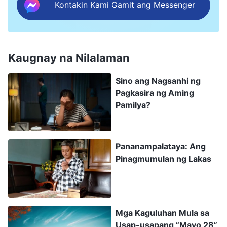
Kontakin Kami Gamit ang Messenger
namamahala sa anim na iglesia. Ako ang
nagpapastol sa lahat ng mga
mananampalatayang ito. Hinihiling ng iglesiang
Kaugnay na Nilalaman
ito na pumunta ako at magdasal doon. Hinihiling
ng iglesiang iyon na pumunta ako at mangaral
Sino ang Nagsanhi ng
Pagkasira ng Aming
doon. Hindi ko talaga pakikinggan ang inyong
Pamilya?
pangangaral. Kailangan kong maging
responsable sa aking mga mananampalataya.
Kailangan kong protektahan ang aking mga
Pananampalataya: Ang
tupa!” Nanlilisik ang mga mata, itinuro niya ako
Pinagmumulan ng Lakas
at mariin na sinabi, “Sinabi ko sa iyo na huwag
kang makinig, pero hindi mo ako sinunod.
Nailihis ka, at ngayon nais mo akong malihis
Mga Kaguluhan Mula sa
kasama mo? Iniisip mo ba na mangyayari iyon?
Usap-usapang “Mayo 28”