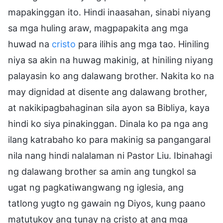
mapakinggan ito. Hindi inaasahan, sinabi niyang
sa mga huling araw, magpapakita ang mga
huwad na
cristo
para ilihis ang mga tao. Hiniling
niya sa akin na huwag makinig, at hiniling niyang
palayasin ko ang dalawang brother. Nakita ko na
may dignidad at disente ang dalawang brother,
at nakikipagbahaginan sila ayon sa Bibliya, kaya
hindi ko siya pinakinggan. Dinala ko pa nga ang
ilang katrabaho ko para makinig sa pangangaral
nila nang hindi nalalaman ni Pastor Liu. Ibinahagi
ng dalawang brother sa amin ang tungkol sa
ugat ng pagkatiwangwang ng iglesia, ang
tatlong yugto ng gawain ng Diyos, kung paano
matutukoy ang tunay na cristo at ang mga