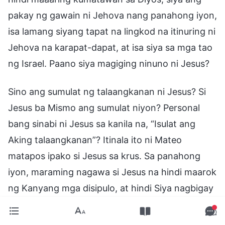
pakay ng gawain ni Jehova nang panahong iyon,
isa lamang siyang tapat na lingkod na itinuring ni
Jehova na karapat-dapat, at isa siya sa mga tao
ng Israel. Paano siya magiging ninuno ni Jesus?
Sino ang sumulat ng talaangkanan ni Jesus? Si
Jesus ba Mismo ang sumulat niyon? Personal
bang sinabi ni Jesus sa kanila na, “Isulat ang
Aking talaangkanan”? Itinala ito ni Mateo
matapos ipako si Jesus sa krus. Sa panahong
iyon, maraming nagawa si Jesus na hindi maarok
ng Kanyang mga disipulo, at hindi Siya nagbigay
ng anumang paliwanag. Nang makaalis na Siya,
sinimulang mangaral at gumawa ng mga disipulo