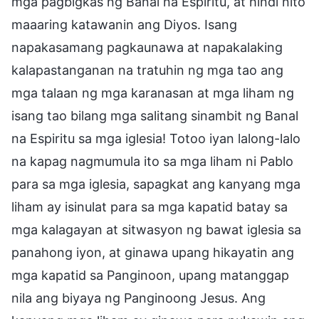
mga pagbigkas ng Banal na Espiritu, at hindi nito
maaaring katawanin ang Diyos. Isang
napakasamang pagkaunawa at napakalaking
kalapastanganan na tratuhin ng mga tao ang
mga talaan ng mga karanasan at mga liham ng
isang tao bilang mga salitang sinambit ng Banal
na Espiritu sa mga iglesia! Totoo iyan lalong-lalo
na kapag nagmumula ito sa mga liham ni Pablo
para sa mga iglesia, sapagkat ang kanyang mga
liham ay isinulat para sa mga kapatid batay sa
mga kalagayan at sitwasyon ng bawat iglesia sa
panahong iyon, at ginawa upang hikayatin ang
mga kapatid sa Panginoon, upang matanggap
nila ang biyaya ng Panginoong Jesus. Ang