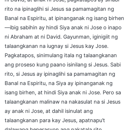
rito na ipinaglihi si Jesus sa pamamagitan ng
Banal na Espiritu, at ipinanganak ng isang birhen
—ibig sabihin ay hindi Siya anak ni Jose o inapo
ni Abraham at ni David. Gayunman, iginigiit ng
talaangkanan na iugnay si Jesus kay Jose.
Pagkatapos, sinimulang itala ng talaangkanan
ang proseso kung paano isinilang si Jesus. Sabi
rito, si Jesus ay ipinaglihi sa pamamagitan ng
Banal na Espiritu, na Siya ay ipinanganak ng
isang birhen, at hindi Siya anak ni Jose. Pero sa
talaangkanan malinaw na nakasulat na si Jesus
ay anak ni Jose, at dahil isinulat ang
talaangkanan para kay Jesus, apatnapu’t
dalawang henerasyon ang nakatala rito.