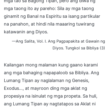
mga tao sa Bagong Tipan, pero ang diwa ng
mga taong ito ay pareho: Sila ay mga taong
ginamit ng Banal na Espiritu sa isang partikular
na panahon, at hindi nila maaaring tuwirang
katawanin ang Diyos.
—Ang Salita, Vol. I. Ang Pagpapakita at Gawain ng
Diyos. Tungkol sa Bibliya (3)
Kailangan mong malaman kung gaano karami
ang mga bahaging napapaloob sa Bibliya. Ang
Lumang Tipan ay naglalaman ng Genesis,
Exodus…, at mayroon ding mga aklat ng
propesiya na isinulat ng mga propeta. Sa huli,
ang Lumang Tipan ay nagtatapos sa Aklat ni