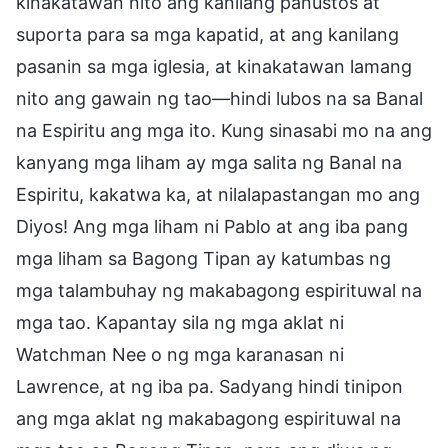
kinakatawan nito ang kanilang panustos at
suporta para sa mga kapatid, at ang kanilang
pasanin sa mga iglesia, at kinakatawan lamang
nito ang gawain ng tao—hindi lubos na sa Banal
na Espiritu ang mga ito. Kung sinasabi mo na ang
kanyang mga liham ay mga salita ng Banal na
Espiritu, kakatwa ka, at nilalapastangan mo ang
Diyos! Ang mga liham ni Pablo at ang iba pang
mga liham sa Bagong Tipan ay katumbas ng
mga talambuhay ng makabagong espirituwal na
mga tao. Kapantay sila ng mga aklat ni
Watchman Nee o ng mga karanasan ni
Lawrence, at ng iba pa. Sadyang hindi tinipon
ang mga aklat ng makabagong espirituwal na