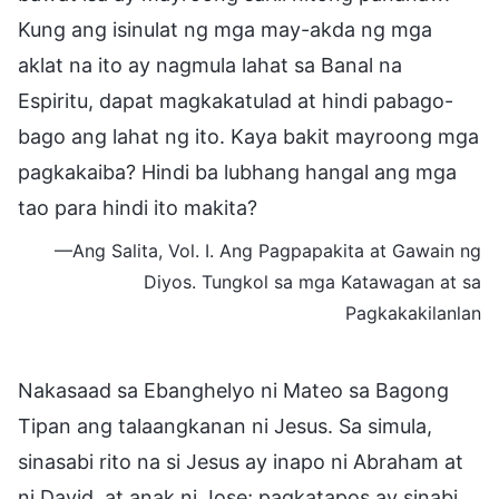
Kung ang isinulat ng mga may-akda ng mga
aklat na ito ay nagmula lahat sa Banal na
Espiritu, dapat magkakatulad at hindi pabago-
bago ang lahat ng ito. Kaya bakit mayroong mga
pagkakaiba? Hindi ba lubhang hangal ang mga
tao para hindi ito makita?
—Ang Salita, Vol. I. Ang Pagpapakita at Gawain ng
Diyos. Tungkol sa mga Katawagan at sa
Pagkakakilanlan
Nakasaad sa Ebanghelyo ni Mateo sa Bagong
Tipan ang talaangkanan ni Jesus. Sa simula,
sinasabi rito na si Jesus ay inapo ni Abraham at
ni David, at anak ni Jose; pagkatapos ay sinabi