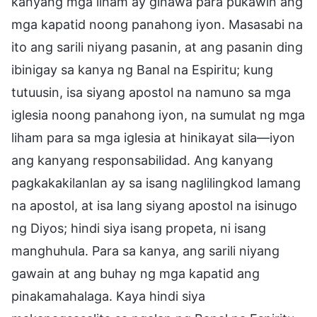
kanyang mga liham ay ginawa para pukawin ang
mga kapatid noong panahong iyon. Masasabi na
ito ang sarili niyang pasanin, at ang pasanin ding
ibinigay sa kanya ng Banal na Espiritu; kung
tutuusin, isa siyang apostol na namuno sa mga
iglesia noong panahong iyon, na sumulat ng mga
liham para sa mga iglesia at hinikayat sila—iyon
ang kanyang responsabilidad. Ang kanyang
pagkakakilanlan ay sa isang naglilingkod lamang
na apostol, at isa lang siyang apostol na isinugo
ng Diyos; hindi siya isang propeta, ni isang
manghuhula. Para sa kanya, ang sarili niyang
gawain at ang buhay ng mga kapatid ang
pinakamahalaga. Kaya hindi siya