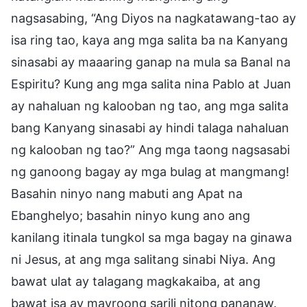
nagsasabing, “Ang Diyos na nagkatawang-tao ay
isa ring tao, kaya ang mga salita ba na Kanyang
sinasabi ay maaaring ganap na mula sa Banal na
Espiritu? Kung ang mga salita nina Pablo at Juan
ay nahaluan ng kalooban ng tao, ang mga salita
bang Kanyang sinasabi ay hindi talaga nahaluan
ng kalooban ng tao?” Ang mga taong nagsasabi
ng ganoong bagay ay mga bulag at mangmang!
Basahin ninyo nang mabuti ang Apat na
Ebanghelyo; basahin ninyo kung ano ang
kanilang itinala tungkol sa mga bagay na ginawa
ni Jesus, at ang mga salitang sinabi Niya. Ang
bawat ulat ay talagang magkakaiba, at ang
bawat isa ay mayroong sarili nitong pananaw.