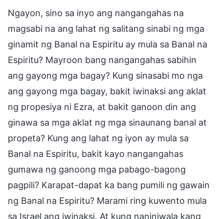
Ngayon, sino sa inyo ang nangangahas na
magsabi na ang lahat ng salitang sinabi ng mga
ginamit ng Banal na Espiritu ay mula sa Banal na
Espiritu? Mayroon bang nangangahas sabihin
ang gayong mga bagay? Kung sinasabi mo nga
ang gayong mga bagay, bakit iwinaksi ang aklat
ng propesiya ni Ezra, at bakit ganoon din ang
ginawa sa mga aklat ng mga sinaunang banal at
propeta? Kung ang lahat ng iyon ay mula sa
Banal na Espiritu, bakit kayo nangangahas
gumawa ng ganoong mga pabago-bagong
pagpili? Karapat-dapat ka bang pumili ng gawain
ng Banal na Espiritu? Marami ring kuwento mula
sa Israel ang iwinaksi. At kung naniniwala kang