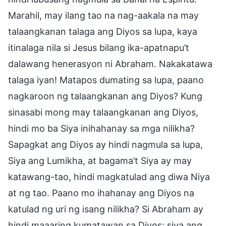
Marahil, may ilang tao na nag-aakala na may
talaangkanan talaga ang Diyos sa lupa, kaya
itinalaga nila si Jesus bilang ika-apatnapu’t
dalawang henerasyon ni Abraham. Nakakatawa
talaga iyan! Matapos dumating sa lupa, paano
nagkaroon ng talaangkanan ang Diyos? Kung
sinasabi mong may talaangkanan ang Diyos,
hindi mo ba Siya inihahanay sa mga nilikha?
Sapagkat ang Diyos ay hindi nagmula sa lupa,
Siya ang Lumikha, at bagama’t Siya ay may
katawang-tao, hindi magkatulad ang diwa Niya
at ng tao. Paano mo ihahanay ang Diyos na
katulad ng uri ng isang nilikha? Si Abraham ay
hindi maaaring kumatawan sa Diyos; siya ang