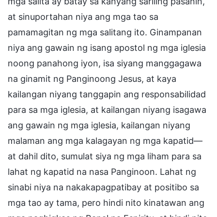
mga salita ay batay sa kanyang sariling pasanin,
at sinuportahan niya ang mga tao sa
pamamagitan ng mga salitang ito. Ginampanan
niya ang gawain ng isang apostol ng mga iglesia
noong panahong iyon, isa siyang manggagawa
na ginamit ng Panginoong Jesus, at kaya
kailangan niyang tanggapin ang responsabilidad
para sa mga iglesia, at kailangan niyang isagawa
ang gawain ng mga iglesia, kailangan niyang
malaman ang mga kalagayan ng mga kapatid—
at dahil dito, sumulat siya ng mga liham para sa
lahat ng kapatid na nasa Panginoon. Lahat ng
sinabi niya na nakakapagpatibay at positibo sa
mga tao ay tama, pero hindi nito kinatawan ang