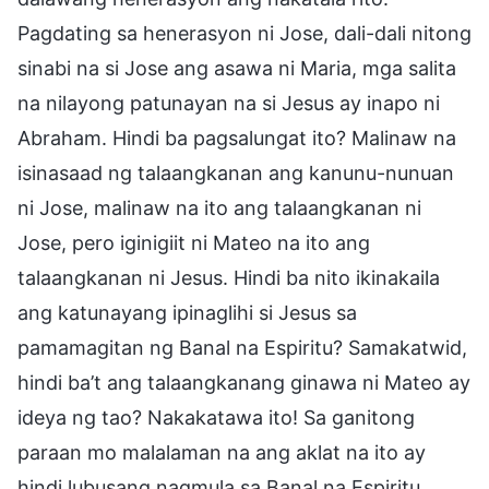
Pagdating sa henerasyon ni Jose, dali-dali nitong
sinabi na si Jose ang asawa ni Maria, mga salita
na nilayong patunayan na si Jesus ay inapo ni
Abraham. Hindi ba pagsalungat ito? Malinaw na
isinasaad ng talaangkanan ang kanunu-nunuan
ni Jose, malinaw na ito ang talaangkanan ni
Jose, pero iginigiit ni Mateo na ito ang
talaangkanan ni Jesus. Hindi ba nito ikinakaila
ang katunayang ipinaglihi si Jesus sa
pamamagitan ng Banal na Espiritu? Samakatwid,
hindi ba’t ang talaangkanang ginawa ni Mateo ay
ideya ng tao? Nakakatawa ito! Sa ganitong
paraan mo malalaman na ang aklat na ito ay
hindi lubusang nagmula sa Banal na Espiritu.