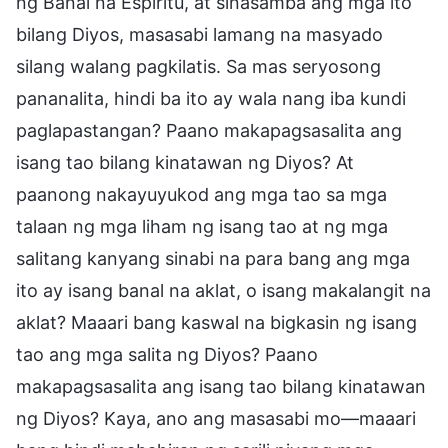
ng Banal na Espiritu, at sinasamba ang mga ito
bilang Diyos, masasabi lamang na masyado
silang walang pagkilatis. Sa mas seryosong
pananalita, hindi ba ito ay wala nang iba kundi
paglapastangan? Paano makapagsasalita ang
isang tao bilang kinatawan ng Diyos? At
paanong nakayuyukod ang mga tao sa mga
talaan ng mga liham ng isang tao at ng mga
salitang kanyang sinabi na para bang ang mga
ito ay isang banal na aklat, o isang makalangit na
aklat? Maaari bang kaswal na bigkasin ng isang
tao ang mga salita ng Diyos? Paano
makapagsasalita ang isang tao bilang kinatawan
ng Diyos? Kaya, ano ang masasabi mo—maaari