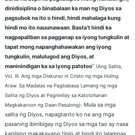
dinidisiplina o binabalaan ka man ng Diyos sa
pagsubok na ito o hindi, hindi mahalaga kung
hindi mo ito nauunawaan. Basta’t hindi ka
nagpapaliban sa pagganap sa iyong tungkulin at
tapat mong napanghahawakan ang iyong
tungkulin, malulugod ang Diyos, at
maninindigan ka sa iyong patotoo
”
(Ang Salita,
Vol. III. Ang mga Diskurso ni Cristo ng mga Huling
Araw. Sa Madalas na Pagbabasa Lamang ng mga
Salita ng Diyos at Pagninilay sa Katotohanan
. Mula sa mga
Magkakaroon ng Daan Pasulong)
salita ng Diyos, napagtanto ko na ang mga
pasaning ibinibigay ng Diyos sa mga tao ay nasa
kanilang makakayang tiisin at hindi ito lalampas