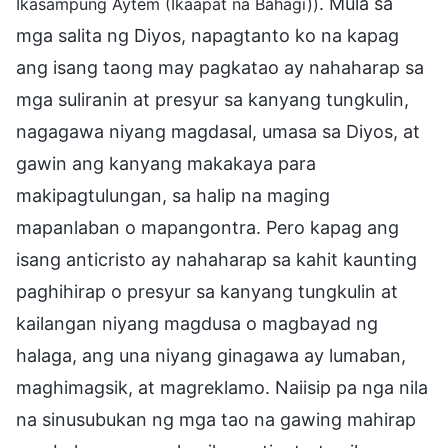
. Mula sa
Ikasampung Aytem (Ikaapat na Bahagi))
mga salita ng Diyos, napagtanto ko na kapag
ang isang taong may pagkatao ay nahaharap sa
mga suliranin at presyur sa kanyang tungkulin,
nagagawa niyang magdasal, umasa sa Diyos, at
gawin ang kanyang makakaya para
makipagtulungan, sa halip na maging
mapanlaban o mapangontra. Pero kapag ang
isang anticristo ay nahaharap sa kahit kaunting
paghihirap o presyur sa kanyang tungkulin at
kailangan niyang magdusa o magbayad ng
halaga, ang una niyang ginagawa ay lumaban,
maghimagsik, at magreklamo. Naiisip pa nga nila
na sinusubukan ng mga tao na gawing mahirap