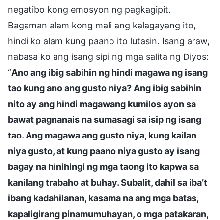
negatibo kong emosyon ng pagkagipit.
Bagaman alam kong mali ang kalagayang ito,
hindi ko alam kung paano ito lutasin. Isang araw,
nabasa ko ang isang sipi ng mga salita ng Diyos:
“
Ano ang ibig sabihin ng hindi magawa ng isang
tao kung ano ang gusto niya? Ang ibig sabihin
nito ay ang hindi magawang kumilos ayon sa
bawat pagnanais na sumasagi sa isip ng isang
tao. Ang magawa ang gusto niya, kung kailan
niya gusto, at kung paano niya gusto ay isang
bagay na hinihingi ng mga taong ito kapwa sa
kanilang trabaho at buhay. Subalit, dahil sa iba’t
ibang kadahilanan, kasama na ang mga batas,
kapaligirang pinamumuhayan, o mga patakaran,