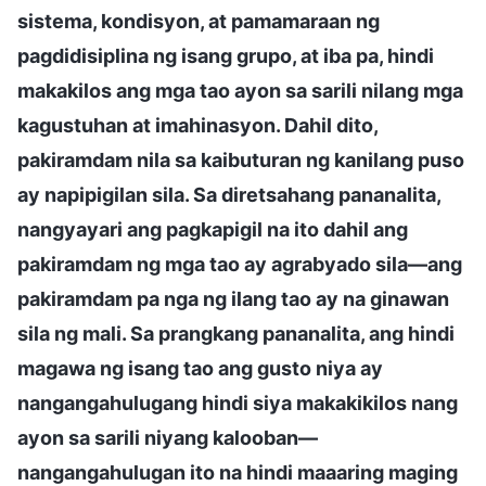
sistema, kondisyon, at pamamaraan ng
pagdidisiplina ng isang grupo, at iba pa, hindi
makakilos ang mga tao ayon sa sarili nilang mga
kagustuhan at imahinasyon. Dahil dito,
pakiramdam nila sa kaibuturan ng kanilang puso
ay napipigilan sila. Sa diretsahang pananalita,
nangyayari ang pagkapigil na ito dahil ang
pakiramdam ng mga tao ay agrabyado sila—ang
pakiramdam pa nga ng ilang tao ay na ginawan
sila ng mali. Sa prangkang pananalita, ang hindi
magawa ng isang tao ang gusto niya ay
nangangahulugang hindi siya makakikilos nang
ayon sa sarili niyang kalooban—
nangangahulugan ito na hindi maaaring maging