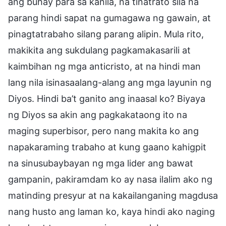
ang buhay para sa kanila, na tinatrato sila na
parang hindi sapat na gumagawa ng gawain, at
pinagtatrabaho silang parang alipin. Mula rito,
makikita ang sukdulang pagkamakasarili at
kaimbihan ng mga anticristo, at na hindi man
lang nila isinasaalang-alang ang mga layunin ng
Diyos. Hindi ba’t ganito ang inaasal ko? Biyaya
ng Diyos sa akin ang pagkakataong ito na
maging superbisor, pero nang makita ko ang
napakaraming trabaho at kung gaano kahigpit
na sinusubaybayan ng mga lider ang bawat
gampanin, pakiramdam ko ay nasa ilalim ako ng
matinding presyur at na kakailanganing magdusa
nang husto ang laman ko, kaya hindi ako naging