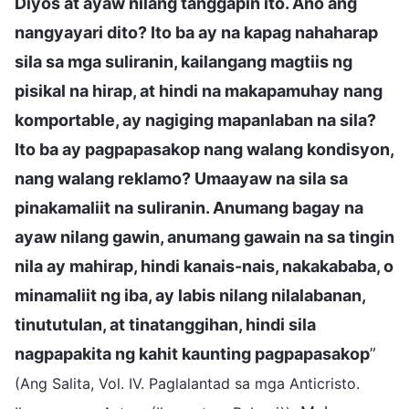
Diyos at ayaw nilang tanggapin ito. Ano ang
nangyayari dito? Ito ba ay na kapag nahaharap
sila sa mga suliranin, kailangang magtiis ng
pisikal na hirap, at hindi na makapamuhay nang
komportable, ay nagiging mapanlaban na sila?
Ito ba ay pagpapasakop nang walang kondisyon,
nang walang reklamo? Umaayaw na sila sa
pinakamaliit na suliranin. Anumang bagay na
ayaw nilang gawin, anumang gawain na sa tingin
nila ay mahirap, hindi kanais-nais, nakakababa, o
minamaliit ng iba, ay labis nilang nilalabanan,
tinututulan, at tinatanggihan, hindi sila
nagpapakita ng kahit kaunting pagpapasakop
”
(Ang Salita, Vol. IV. Paglalantad sa mga Anticristo.