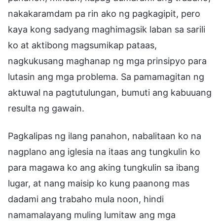
nakakaramdam pa rin ako ng pagkagipit, pero
kaya kong sadyang maghimagsik laban sa sarili
ko at aktibong magsumikap pataas,
nagkukusang maghanap ng mga prinsipyo para
lutasin ang mga problema. Sa pamamagitan ng
aktuwal na pagtutulungan, bumuti ang kabuuang
resulta ng gawain.
Pagkalipas ng ilang panahon, nabalitaan ko na
nagplano ang iglesia na itaas ang tungkulin ko
para magawa ko ang aking tungkulin sa ibang
lugar, at nang maisip ko kung paanong mas
dadami ang trabaho mula noon, hindi
namamalayang muling lumitaw ang mga