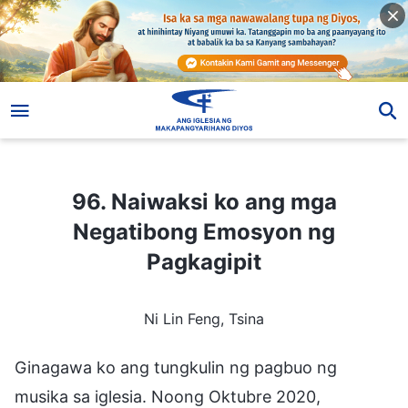
96. Naiwaksi ko ang mga Negatibong Emosyon ng Pagkagipit
96. Naiwaksi ko ang mga
Negatibong Emosyon ng
Pagkagipit
Ni Lin Feng, Tsina
Ginagawa ko ang tungkulin ng pagbuo ng
musika sa iglesia. Noong Oktubre 2020,