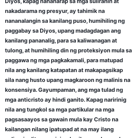
Diyos, kapag nahaharap sa mga suliranin at
nakadarama ng presyur, ay tahimik na
nananalangin sa kanilang puso, humihiling ng
paggabay sa Diyos, upang madagdagan ang
kanilang pananalig, para sa kaliwanagan at
tulong, at humihiling din ng proteksiyon mula sa
paggawa ng mga pagkakamali, para matupad
nila ang kanilang katapatan at makapagsikap
sila nang husto upang magkaroon ng malinis na
konsensiya. Gayumpaman, ang mga tulad ng
mga anticristo ay hindi ganito. Kapag naririnig
nila ang tungkol sa mga partikular na mga
pagsasaayos sa gawain mula kay Cristo na
kailangan nilang ipatupad at na may ilang