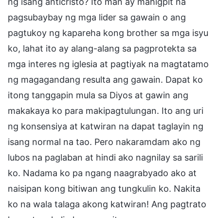
ng isang anticristo? Ito man ay mahigpit na
pagsubaybay ng mga lider sa gawain o ang
pagtukoy ng kapareha kong brother sa mga isyu
ko, lahat ito ay alang-alang sa pagprotekta sa
mga interes ng iglesia at pagtiyak na magtatamo
ng magagandang resulta ang gawain. Dapat ko
itong tanggapin mula sa Diyos at gawin ang
makakaya ko para makipagtulungan. Ito ang uri
ng konsensiya at katwiran na dapat taglayin ng
isang normal na tao. Pero nakaramdam ako ng
lubos na paglaban at hindi ako nagnilay sa sarili
ko. Nadama ko pa ngang naagrabyado ako at
naisipan kong bitiwan ang tungkulin ko. Nakita
ko na wala talaga akong katwiran! Ang pagtrato