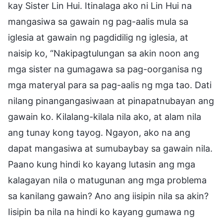
kay Sister Lin Hui. Itinalaga ako ni Lin Hui na
mangasiwa sa gawain ng pag-aalis mula sa
iglesia at gawain ng pagdidilig ng iglesia, at
naisip ko, “Nakipagtulungan sa akin noon ang
mga sister na gumagawa sa pag-oorganisa ng
mga materyal para sa pag-aalis ng mga tao. Dati
nilang pinangangasiwaan at pinapatnubayan ang
gawain ko. Kilalang-kilala nila ako, at alam nila
ang tunay kong tayog. Ngayon, ako na ang
dapat mangasiwa at sumubaybay sa gawain nila.
Paano kung hindi ko kayang lutasin ang mga
kalagayan nila o matugunan ang mga problema
sa kanilang gawain? Ano ang iisipin nila sa akin?
Iisipin ba nila na hindi ko kayang gumawa ng