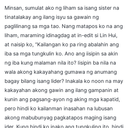
Minsan, sumulat ako ng liham sa isang sister na
tinatalakay ang ilang isyu sa gawain ng
paglilinang sa mga tao. Nang matapos ko na ang
liham, maraming idinagdag at in-edit si Lin Hui,
at naisip ko, “Kailangan ko pa ring abalahin ang
iba sa mga tungkulin ko. Ano ang iisipin sa akin
ng iba kung malaman nila ito? Iisipin ba nila na
wala akong kakayahang gumawa ng anumang
bagay bilang isang lider? Inakala ko noon na may
kakayahan akong gawin ang ilang gampanin at
kunin ang pagsang-ayon ng aking mga kapatid,
pero hindi ko kailanman inasahan na lubusan
akong mabubunyag pagkatapos maging isang
ider. Kung hindi ko inako ang tungkuling ito, hindi