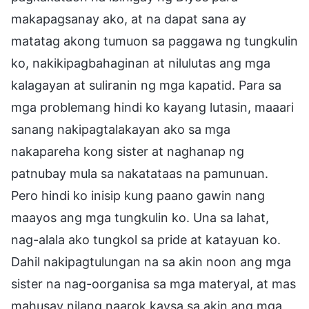
makapagsanay ako, at na dapat sana ay
matatag akong tumuon sa paggawa ng tungkulin
ko, nakikipagbahaginan at nilulutas ang mga
kalagayan at suliranin ng mga kapatid. Para sa
mga problemang hindi ko kayang lutasin, maaari
sanang nakipagtalakayan ako sa mga
nakapareha kong sister at naghanap ng
patnubay mula sa nakatataas na pamunuan.
Pero hindi ko inisip kung paano gawin nang
maayos ang mga tungkulin ko. Una sa lahat,
nag-alala ako tungkol sa pride at katayuan ko.
Dahil nakipagtulungan na sa akin noon ang mga
sister na nag-oorganisa sa mga materyal, at mas
mahusay nilang naarok kaysa sa akin ang mga