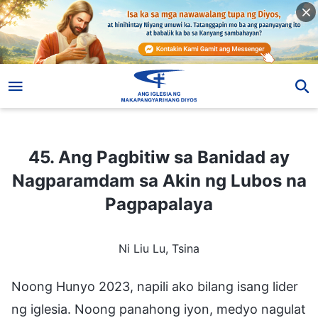
45. Ang Pagbitiw sa Banidad ay Nagparamdam sa Akin ng Lubos na Pagpapalaya
45. Ang Pagbitiw sa Banidad ay
Nagparamdam sa Akin ng Lubos na
Pagpapalaya
Ni Liu Lu, Tsina
Noong Hunyo 2023, napili ako bilang isang lider
ng iglesia. Noong panahong iyon, medyo nagulat