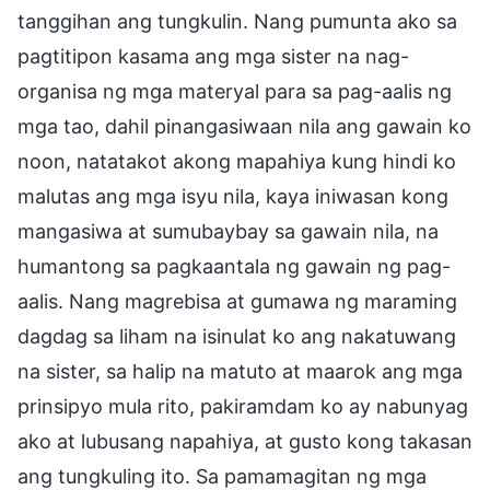
tanggihan ang tungkulin. Nang pumunta ako sa
pagtitipon kasama ang mga sister na nag-
organisa ng mga materyal para sa pag-aalis ng
mga tao, dahil pinangasiwaan nila ang gawain ko
noon, natatakot akong mapahiya kung hindi ko
malutas ang mga isyu nila, kaya iniwasan kong
mangasiwa at sumubaybay sa gawain nila, na
humantong sa pagkaantala ng gawain ng pag-
aalis. Nang magrebisa at gumawa ng maraming
dagdag sa liham na isinulat ko ang nakatuwang
na sister, sa halip na matuto at maarok ang mga
prinsipyo mula rito, pakiramdam ko ay nabunyag
ako at lubusang napahiya, at gusto kong takasan
ang tungkuling ito. Sa pamamagitan ng mga