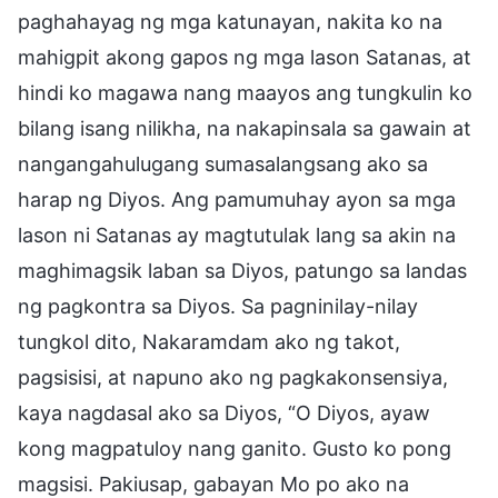
paghahayag ng mga katunayan, nakita ko na
mahigpit akong gapos ng mga lason Satanas, at
hindi ko magawa nang maayos ang tungkulin ko
bilang isang nilikha, na nakapinsala sa gawain at
nangangahulugang sumasalangsang ako sa
harap ng Diyos. Ang pamumuhay ayon sa mga
lason ni Satanas ay magtutulak lang sa akin na
maghimagsik laban sa Diyos, patungo sa landas
ng pagkontra sa Diyos. Sa pagninilay-nilay
tungkol dito, Nakaramdam ako ng takot,
pagsisisi, at napuno ako ng pagkakonsensiya,
kaya nagdasal ako sa Diyos, “O Diyos, ayaw
kong magpatuloy nang ganito. Gusto ko pong
magsisi. Pakiusap, gabayan Mo po ako na