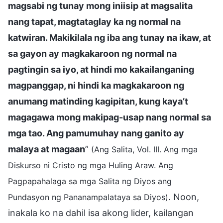
magsabi ng tunay mong iniisip at magsalita
nang tapat, magtataglay ka ng normal na
katwiran. Makikilala ng iba ang tunay na ikaw, at
sa gayon ay magkakaroon ng normal na
pagtingin sa iyo, at hindi mo kakailanganing
magpanggap, ni hindi ka magkakaroon ng
anumang matinding kagipitan, kung kaya’t
magagawa mong makipag-usap nang normal sa
mga tao. Ang pamumuhay nang ganito ay
malaya at magaan
”
(Ang Salita, Vol. III. Ang mga
Diskurso ni Cristo ng mga Huling Araw. Ang
Pagpapahalaga sa mga Salita ng Diyos ang
. Noon,
Pundasyon ng Pananampalataya sa Diyos)
inakala ko na dahil isa akong lider, kailangan