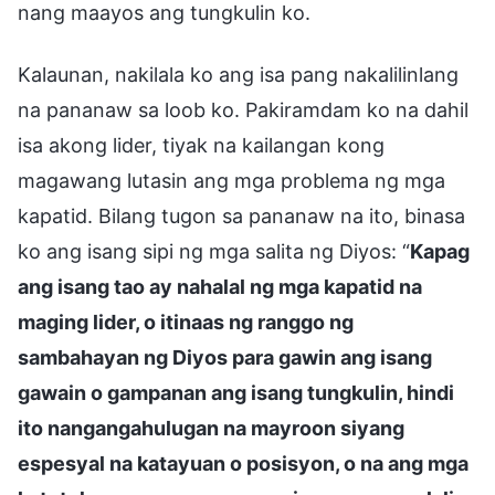
nang maayos ang tungkulin ko.
Kalaunan, nakilala ko ang isa pang nakalilinlang
na pananaw sa loob ko. Pakiramdam ko na dahil
isa akong lider, tiyak na kailangan kong
magawang lutasin ang mga problema ng mga
kapatid. Bilang tugon sa pananaw na ito, binasa
ko ang isang sipi ng mga salita ng Diyos: “
Kapag
ang isang tao ay nahalal ng mga kapatid na
maging lider, o itinaas ng ranggo ng
sambahayan ng Diyos para gawin ang isang
gawain o gampanan ang isang tungkulin, hindi
ito nangangahulugan na mayroon siyang
espesyal na katayuan o posisyon, o na ang mga