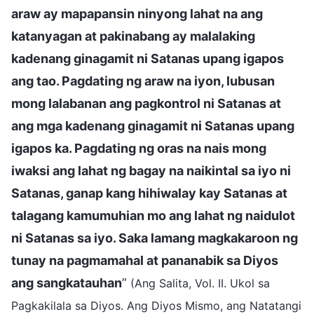
araw ay mapapansin ninyong lahat na ang
katanyagan at pakinabang ay malalaking
kadenang ginagamit ni Satanas upang igapos
ang tao. Pagdating ng araw na iyon, lubusan
mong lalabanan ang pagkontrol ni Satanas at
ang mga kadenang ginagamit ni Satanas upang
igapos ka. Pagdating ng oras na nais mong
iwaksi ang lahat ng bagay na naikintal sa iyo ni
Satanas, ganap kang hihiwalay kay Satanas at
talagang kamumuhian mo ang lahat ng naidulot
ni Satanas sa iyo. Saka lamang magkakaroon ng
tunay na pagmamahal at pananabik sa Diyos
ang sangkatauhan
”
(Ang Salita, Vol. II. Ukol sa
Pagkakilala sa Diyos. Ang Diyos Mismo, ang Natatangi