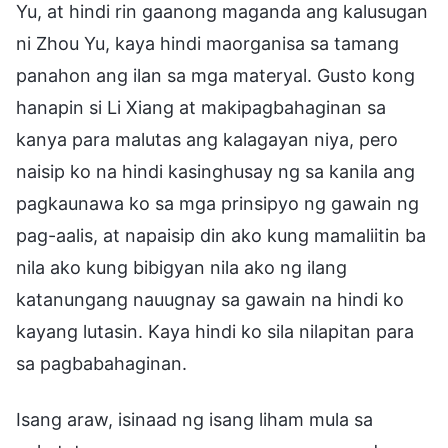
Yu, at hindi rin gaanong maganda ang kalusugan
ni Zhou Yu, kaya hindi maorganisa sa tamang
panahon ang ilan sa mga materyal. Gusto kong
hanapin si Li Xiang at makipagbahaginan sa
kanya para malutas ang kalagayan niya, pero
naisip ko na hindi kasinghusay ng sa kanila ang
pagkaunawa ko sa mga prinsipyo ng gawain ng
pag-aalis, at napaisip din ako kung mamaliitin ba
nila ako kung bibigyan nila ako ng ilang
katanungang nauugnay sa gawain na hindi ko
kayang lutasin. Kaya hindi ko sila nilapitan para
sa pagbabahaginan.
Isang araw, isinaad ng isang liham mula sa