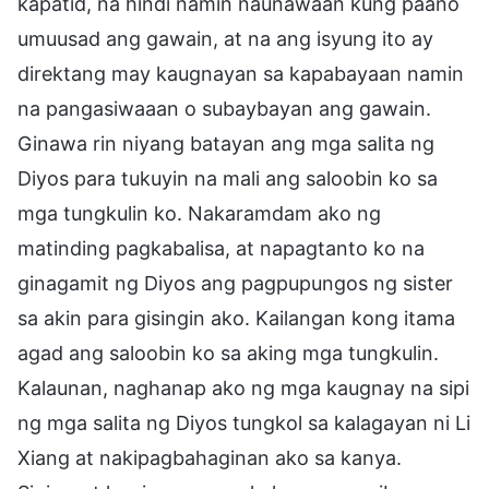
kapatid, na hindi namin naunawaan kung paano
umuusad ang gawain, at na ang isyung ito ay
direktang may kaugnayan sa kapabayaan namin
na pangasiwaaan o subaybayan ang gawain.
Ginawa rin niyang batayan ang mga salita ng
Diyos para tukuyin na mali ang saloobin ko sa
mga tungkulin ko. Nakaramdam ako ng
matinding pagkabalisa, at napagtanto ko na
ginagamit ng Diyos ang pagpupungos ng sister
sa akin para gisingin ako. Kailangan kong itama
agad ang saloobin ko sa aking mga tungkulin.
Kalaunan, naghanap ako ng mga kaugnay na sipi
ng mga salita ng Diyos tungkol sa kalagayan ni Li
Xiang at nakipagbahaginan ako sa kanya.