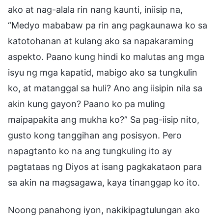
ako at nag-alala rin nang kaunti, iniisip na,
“Medyo mababaw pa rin ang pagkaunawa ko sa
katotohanan at kulang ako sa napakaraming
aspekto. Paano kung hindi ko malutas ang mga
isyu ng mga kapatid, mabigo ako sa tungkulin
ko, at matanggal sa huli? Ano ang iisipin nila sa
akin kung gayon? Paano ko pa muling
maipapakita ang mukha ko?” Sa pag-iisip nito,
gusto kong tanggihan ang posisyon. Pero
napagtanto ko na ang tungkuling ito ay
pagtataas ng Diyos at isang pagkakataon para
sa akin na magsagawa, kaya tinanggap ko ito.
Noong panahong iyon, nakikipagtulungan ako