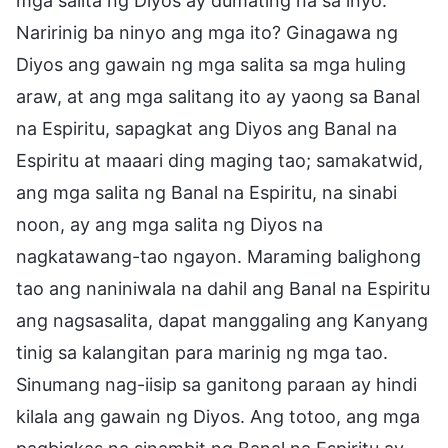
mga salita ng Diyos ay dumating na sa inyo.
Naririnig ba ninyo ang mga ito? Ginagawa ng
Diyos ang gawain ng mga salita sa mga huling
araw, at ang mga salitang ito ay yaong sa Banal
na Espiritu, sapagkat ang Diyos ang Banal na
Espiritu at maaari ding maging tao; samakatwid,
ang mga salita ng Banal na Espiritu, na sinabi
noon, ay ang mga salita ng Diyos na
nagkatawang-tao ngayon. Maraming balighong
tao ang naniniwala na dahil ang Banal na Espiritu
ang nagsasalita, dapat manggaling ang Kanyang
tinig sa kalangitan para marinig ng mga tao.
Sinumang nag-iisip sa ganitong paraan ay hindi
kilala ang gawain ng Diyos. Ang totoo, ang mga