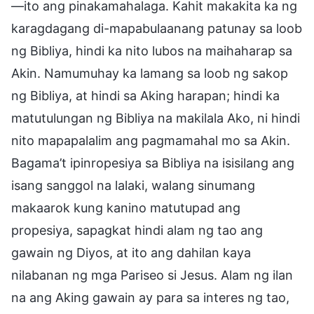
—ito ang pinakamahalaga. Kahit makakita ka ng
karagdagang di-mapabulaanang patunay sa loob
ng Bibliya, hindi ka nito lubos na maihaharap sa
Akin. Namumuhay ka lamang sa loob ng sakop
ng Bibliya, at hindi sa Aking harapan; hindi ka
matutulungan ng Bibliya na makilala Ako, ni hindi
nito mapapalalim ang pagmamahal mo sa Akin.
Bagama’t ipinropesiya sa Bibliya na isisilang ang
isang sanggol na lalaki, walang sinumang
makaarok kung kanino matutupad ang
propesiya, sapagkat hindi alam ng tao ang
gawain ng Diyos, at ito ang dahilan kaya
nilabanan ng mga Pariseo si Jesus. Alam ng ilan
na ang Aking gawain ay para sa interes ng tao,