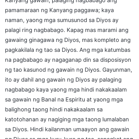
Kanyang gawain, palaging nagbabago ang
pamamaraan ng Kanyang paggawa; kaya
naman, yaong mga sumusunod sa Diyos ay
palagi ring nagbabago. Kapag mas marami ang
gawaing ginagawa ng Diyos, mas kompleto ang
pagkakilala ng tao sa Diyos. Ang mga katumbas
na pagbabago ay nagaganap din sa disposisyon
ng tao kasunod ng gawain ng Diyos. Gayunman,
ito ay dahil ang gawain ng Diyos ay palaging
nagbabago kaya yaong mga hindi nakakaalam
sa gawain ng Banal na Espiritu at yaong mga
balighong taong hindi nakakaalam sa
katotohanan ay nagiging mga taong lumalaban
sa Diyos. Hindi kailanman umaayon ang gawain