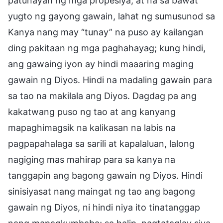
patunayan ng mga propesiya, at na sa bawat
yugto ng gayong gawain, lahat ng sumusunod sa
Kanya nang may “tunay” na puso ay kailangan
ding pakitaan ng mga paghahayag; kung hindi,
ang gawaing iyon ay hindi maaaring maging
gawain ng Diyos. Hindi na madaling gawain para
sa tao na makilala ang Diyos. Dagdag pa ang
kakatwang puso ng tao at ang kanyang
mapaghimagsik na kalikasan na labis na
pagpapahalaga sa sarili at kapalaluan, lalong
nagiging mas mahirap para sa kanya na
tanggapin ang bagong gawain ng Diyos. Hindi
sinisiyasat nang maingat ng tao ang bagong
gawain ng Diyos, ni hindi niya ito tinatanggap