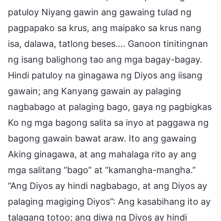
patuloy Niyang gawin ang gawaing tulad ng
pagpapako sa krus, ang maipako sa krus nang
isa, dalawa, tatlong beses…. Ganoon tinitingnan
ng isang balighong tao ang mga bagay-bagay.
Hindi patuloy na ginagawa ng Diyos ang iisang
gawain; ang Kanyang gawain ay palaging
nagbabago at palaging bago, gaya ng pagbigkas
Ko ng mga bagong salita sa inyo at paggawa ng
bagong gawain bawat araw. Ito ang gawaing
Aking ginagawa, at ang mahalaga rito ay ang
mga salitang “bago” at “kamangha-mangha.”
“Ang Diyos ay hindi nagbabago, at ang Diyos ay
palaging magiging Diyos”: Ang kasabihang ito ay
talagang totoo; ang diwa ng Diyos ay hindi