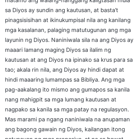
matamo ang walang-hanggang kaligtasan mula
sa Diyos ay sundin ang kautusan, at basta’t
pinagsisisihan at ikinukumpisal nila ang kanilang
mga kasalanan, palaging matutugunan ang mga
layunin ng Diyos. Naniniwala sila na ang Diyos ay
maaari lamang maging Diyos sa ilalim ng
kautusan at ang Diyos na ipinako sa krus para sa
tao; akala rin nila, ang Diyos ay hindi dapat at
hindi maaaring lumampas sa Bibliya. Ang mga
pag-aakalang ito mismo ang gumapos sa kanila
nang mahigpit sa mga lumang kautusan at
nagpako sa kanila sa mga patay na regulasyon.
Mas marami pa ngang naniniwala na anupaman
ang bagong gawain ng Diyos, kailangan itong