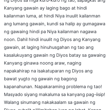
ng Diyos sa mga kuru-kuro ng tao, sapagkat ang
Kanyang gawain ay laging bago at hindi
kailanman luma, at hindi Niya inuulit kailanman
ang lumang gawain, kundi sa halip ay gumagawa
ng gawaing hindi pa Niya kailanman nagawa
noon. Dahil hindi inuulit ng Diyos ang Kanyang
gawain, at laging hinuhusgahan ng tao ang
kasalukuyang gawain ng Diyos batay sa gawaing
Kanyang ginawa noong araw, naging
napakahirap na isakatuparan ng Diyos ang
bawat yugto ng gawain ng bagong
kapanahunan. Napakaraming problema ng tao!
Masyado siyang makaluma sa kanyang pag-iisip!
Walang sinumang nakakaalam sa gawain ng