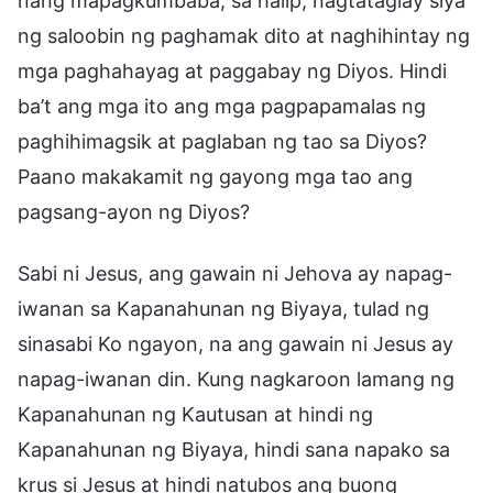
nang mapagkumbaba; sa halip, nagtataglay siya
ng saloobin ng paghamak dito at naghihintay ng
mga paghahayag at paggabay ng Diyos. Hindi
ba’t ang mga ito ang mga pagpapamalas ng
paghihimagsik at paglaban ng tao sa Diyos?
Paano makakamit ng gayong mga tao ang
pagsang-ayon ng Diyos?
Sabi ni Jesus, ang gawain ni Jehova ay napag-
iwanan sa Kapanahunan ng Biyaya, tulad ng
sinasabi Ko ngayon, na ang gawain ni Jesus ay
napag-iwanan din. Kung nagkaroon lamang ng
Kapanahunan ng Kautusan at hindi ng
Kapanahunan ng Biyaya, hindi sana napako sa
krus si Jesus at hindi natubos ang buong