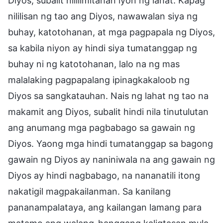
Diyos, subalit nililimitahan iyon ng lahat. Kapag
nililisan ng tao ang Diyos, nawawalan siya ng
buhay, katotohanan, at mga pagpapala ng Diyos,
sa kabila niyon ay hindi siya tumatanggap ng
buhay ni ng katotohanan, lalo na ng mas
malalaking pagpapalang ipinagkakaloob ng
Diyos sa sangkatauhan. Nais ng lahat ng tao na
makamit ang Diyos, subalit hindi nila tinutulutan
ang anumang mga pagbabago sa gawain ng
Diyos. Yaong mga hindi tumatanggap sa bagong
gawain ng Diyos ay naniniwala na ang gawain ng
Diyos ay hindi nagbabago, na nananatili itong
nakatigil magpakailanman. Sa kanilang
pananampalataya, ang kailangan lamang para