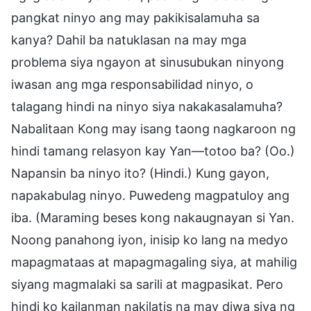
pangkat ninyo ang may pakikisalamuha sa
kanya? Dahil ba natuklasan na may mga
problema siya ngayon at sinusubukan ninyong
iwasan ang mga responsabilidad ninyo, o
talagang hindi na ninyo siya nakakasalamuha?
Nabalitaan Kong may isang taong nagkaroon ng
hindi tamang relasyon kay Yan—totoo ba? (Oo.)
Napansin ba ninyo ito? (Hindi.) Kung gayon,
napakabulag ninyo. Puwedeng magpatuloy ang
iba. (Maraming beses kong nakaugnayan si Yan.
Noong panahong iyon, inisip ko lang na medyo
mapagmataas at mapagmagaling siya, at mahilig
siyang magmalaki sa sarili at magpasikat. Pero
hindi ko kailanman nakilatis na may diwa siya ng