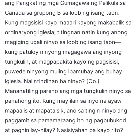
ang Pangkat ng mga Gumagawa ng Pelikula sa
Canada sa grupong B sa loob ng isang taon.
Kung magsisisi kayo maaari kayong makabalik sa
ordinaryong iglesia; titingnan natin kung anong
magiging ugali ninyo sa loob ng isang taon—
kung patuloy ninyong magagawa ang inyong
tungkulin, at magpapakita kayo ng pagsisisi,
puwede ninyong muling ipamuhay ang buhay
iglesia. Naiintindihan ba ninyo? (Oo.)
Mananatiling pareho ang mga tungkulin ninyo sa
panahong ito. Kung may ilan sa inyo na ayaw
mapaalis at mapatalsik, ano sa tingin ninyo ang
paggamit sa pamamaraang ito ng pagbubukod
at pagninilay-nilay? Nasisiyahan ba kayo rito?