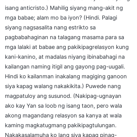
isang anticristo.) Mahilig siyang mang-akit ng
mga babae; alam mo ba iyon? (Hindi. Palagi
siyang nagsasalita nang estrikto sa
pagbabahaginan na talagang masama para sa
mga lalaki at babae ang pakikipagrelasyon kung
kani-kanino, at madalas niyang ibinabahagi na
kailangan naming itigil ang gayong pag-uugali.
Hindi ko kailanman inakalang magiging ganoon
siya kapag walang nakakikita.) Puwede nang
magpatuloy ang susunod. (Nakipag-ugnayan
ako kay Yan sa loob ng isang taon, pero wala
akong magandang relasyon sa kanya at wala
kaming magkatugmang pakikipagtulungan.
Nakakasalamuha ko lang siya kapag pinag-