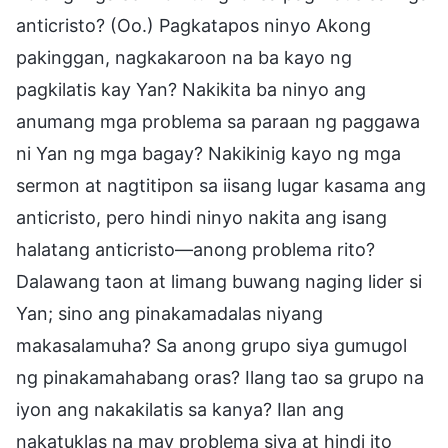
anticristo? (Oo.) Pagkatapos ninyo Akong
pakinggan, nagkakaroon na ba kayo ng
pagkilatis kay Yan? Nakikita ba ninyo ang
anumang mga problema sa paraan ng paggawa
ni Yan ng mga bagay? Nakikinig kayo ng mga
sermon at nagtitipon sa iisang lugar kasama ang
anticristo, pero hindi ninyo nakita ang isang
halatang anticristo—anong problema rito?
Dalawang taon at limang buwang naging lider si
Yan; sino ang pinakamadalas niyang
makasalamuha? Sa anong grupo siya gumugol
ng pinakamahabang oras? Ilang tao sa grupo na
iyon ang nakakilatis sa kanya? Ilan ang
nakatuklas na may problema siya at hindi ito