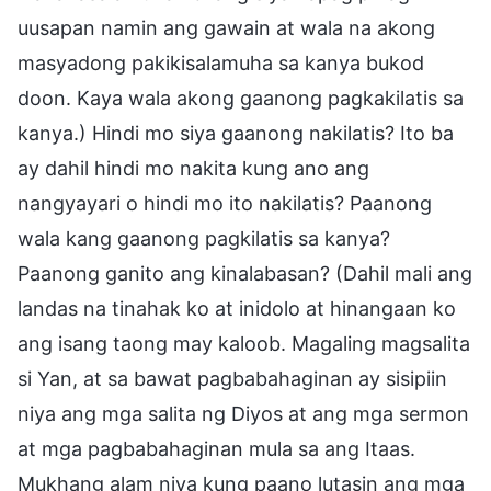
uusapan namin ang gawain at wala na akong
masyadong pakikisalamuha sa kanya bukod
doon. Kaya wala akong gaanong pagkakilatis sa
kanya.) Hindi mo siya gaanong nakilatis? Ito ba
ay dahil hindi mo nakita kung ano ang
nangyayari o hindi mo ito nakilatis? Paanong
wala kang gaanong pagkilatis sa kanya?
Paanong ganito ang kinalabasan? (Dahil mali ang
landas na tinahak ko at inidolo at hinangaan ko
ang isang taong may kaloob. Magaling magsalita
si Yan, at sa bawat pagbabahaginan ay sisipiin
niya ang mga salita ng Diyos at ang mga sermon
at mga pagbabahaginan mula sa ang Itaas.
Mukhang alam niya kung paano lutasin ang mga