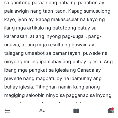
sa ganitong paraan ang haba ng panahon ay
palalawigin nang taon-taon. Kapag sumusulong
kayo, iyon ay, kapag makasusulat na kayo ng
ilang mga artikulo ng patotoong batay sa
karanasan, at ang inyong pag-uugali, pang-
unawa, at ang mga resulta ng gawain ay
talagang umaabot sa pamantayan, puwede na
ninyong muling ipamuhay ang buhay iglesia. Ang
ibang mga pangkat sa iglesia ng Canada ay
puwede nang magpatuloy na ipamuhay ang
buhay iglesia. Titingnan namin kung anong
magiging saloobin ninyo sa pagganap sa inyong
tungkulin sa hinaharap. Kung patuloy pa rin
kayong umaasal nang kahiya-hiya, kung gayon