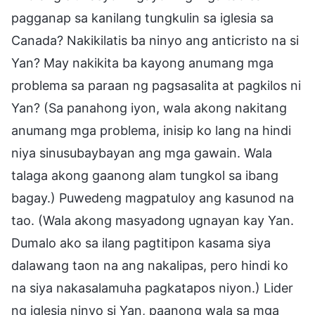
pagganap sa kanilang tungkulin sa iglesia sa
Canada? Nakikilatis ba ninyo ang anticristo na si
Yan? May nakikita ba kayong anumang mga
problema sa paraan ng pagsasalita at pagkilos ni
Yan? (Sa panahong iyon, wala akong nakitang
anumang mga problema, inisip ko lang na hindi
niya sinusubaybayan ang mga gawain. Wala
talaga akong gaanong alam tungkol sa ibang
bagay.) Puwedeng magpatuloy ang kasunod na
tao. (Wala akong masyadong ugnayan kay Yan.
Dumalo ako sa ilang pagtitipon kasama siya
dalawang taon na ang nakalipas, pero hindi ko
na siya nakasalamuha pagkatapos niyon.) Lider
ng iglesia ninyo si Yan, paanong wala sa mga