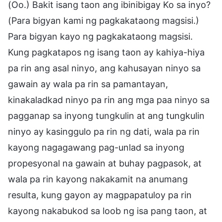
(Oo.) Bakit isang taon ang ibinibigay Ko sa inyo?
(Para bigyan kami ng pagkakataong magsisi.)
Para bigyan kayo ng pagkakataong magsisi.
Kung pagkatapos ng isang taon ay kahiya-hiya
pa rin ang asal ninyo, ang kahusayan ninyo sa
gawain ay wala pa rin sa pamantayan,
kinakaladkad ninyo pa rin ang mga paa ninyo sa
pagganap sa inyong tungkulin at ang tungkulin
ninyo ay kasinggulo pa rin ng dati, wala pa rin
kayong nagagawang pag-unlad sa inyong
propesyonal na gawain at buhay pagpasok, at
wala pa rin kayong nakakamit na anumang
resulta, kung gayon ay magpapatuloy pa rin
kayong nakabukod sa loob ng isa pang taon, at