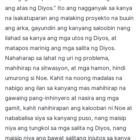
ang atas ng Diyos.” Ito ang nagganyak sa kanya
na isakatuparan ang malaking proyekto na buuin
ang arka, gayundin ang kanyang saloobin nang
ilahad sa kanya ang mga utos ng Diyos, at
matapos marinig ang mga salita ng Diyos.
Nahaharap sa lahat ng uri ng problema,
mahihirap na sitwasyon, at mga hamon, hindi
umurong si Noe. Kahit na noong madalas na
nabigo ang ilan sa kanyang mas mahihirap na
gawaing pang-inhinyero at nasira ang mga
gamit, kahit nahihirapan ang kalooban ni Noe at
nababalisa siya sa kanyang puso, nang maisip
niya ang tungkol sa mga salita ng Diyos, nang
maisip niya ang bawat salitang iniutos sa kanya