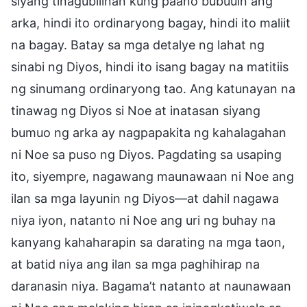
siyang tinagubilinan kung paano bubuuin ang
arka, hindi ito ordinaryong bagay, hindi ito maliit
na bagay. Batay sa mga detalye ng lahat ng
sinabi ng Diyos, hindi ito isang bagay na matitiis
ng sinumang ordinaryong tao. Ang katunayan na
tinawag ng Diyos si Noe at inatasan siyang
bumuo ng arka ay nagpapakita ng kahalagahan
ni Noe sa puso ng Diyos. Pagdating sa usaping
ito, siyempre, nagawang maunawaan ni Noe ang
ilan sa mga layunin ng Diyos—at dahil nagawa
niya iyon, natanto ni Noe ang uri ng buhay na
kanyang kahaharapin sa darating na mga taon,
at batid niya ang ilan sa mga paghihirap na
daranasin niya. Bagama’t natanto at naunawaan