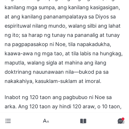
kanilang mga sumpa, ang kanilang kasigasigan,
at ang kanilang pananampalataya sa Diyos sa
espirituwal nilang mundo, walang silbi ang lahat
ng ito; sa harap ng tunay na pananalig at tunay
na pagpapasakop ni Noe, tila napakadukha,
kaawa-awa ng mga tao, at tila labis na hungkag,
maputla, walang sigla at mahina ang ilang
doktrinang nauunawaan nila—bukod pa sa
nakakahiya, kasuklam-suklam at imoral.
Inabot ng 120 taon ang pagbubuo ni Noe sa
arka. Ang 120 taon ay hindi 120 araw, o 10 taon,
o 20 taon, kundi mas mahaba ng maraming
dekada kaysa sa karaniwang haba ng buhay ng