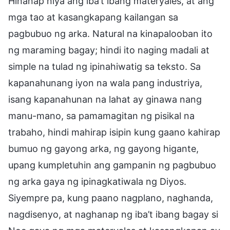
Hinanap niya ang iba’t ibang materyales, at ang
mga tao at kasangkapang kailangan sa
pagbubuo ng arka. Natural na kinapalooban ito
ng maraming bagay; hindi ito naging madali at
simple na tulad ng ipinahiwatig sa teksto. Sa
kapanahunang iyon na wala pang industriya,
isang kapanahunan na lahat ay ginawa nang
manu-mano, sa pamamagitan ng pisikal na
trabaho, hindi mahirap isipin kung gaano kahirap
bumuo ng gayong arka, ng gayong higante,
upang kumpletuhin ang gampanin ng pagbubuo
ng arka gaya ng ipinagkatiwala ng Diyos.
Siyempre pa, kung paano nagplano, naghanda,
nagdisenyo, at naghanap ng iba’t ibang bagay si