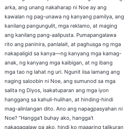
arka, ang unang nakaharap ni Noe ay ang
kawalan ng pag-unawa ng kanyang pamilya, ang
kanilang pangungulit, mga reklamo, at maging
ang kanilang pang-aalipusta. Pumapangalawa
rito ang paninira, panlalait, at paghusga ng mga
nakapaligid sa kanya—ng kanyang mga kamag-
anak, ng kanyang mga kaibigan, at ng ibang
mga tao ng lahat ng uri. Ngunit iisa lamang ang
naging saloobin ni Noe, ang sumunod sa mga
salita ng Diyos, isakatuparan ang mga iyon
hanggang sa kahuli-hulihan, at hinding-hindi
mag-alinlangan dito. Ano ang napagpasyahan ni
Noe? “Hangga’t buhay ako, hangga’t
nakagagalaw pa ako, hindi ko maaaring talikuran