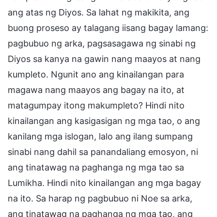
ang atas ng Diyos. Sa lahat ng makikita, ang
buong proseso ay talagang iisang bagay lamang:
pagbubuo ng arka, pagsasagawa ng sinabi ng
Diyos sa kanya na gawin nang maayos at nang
kumpleto. Ngunit ano ang kinailangan para
magawa nang maayos ang bagay na ito, at
matagumpay itong makumpleto? Hindi nito
kinailangan ang kasigasigan ng mga tao, o ang
kanilang mga islogan, lalo ang ilang sumpang
sinabi nang dahil sa panandaliang emosyon, ni
ang tinatawag na paghanga ng mga tao sa
Lumikha. Hindi nito kinailangan ang mga bagay
na ito. Sa harap ng pagbubuo ni Noe sa arka,
ang tinatawag na paghanga ng mga tao, ang