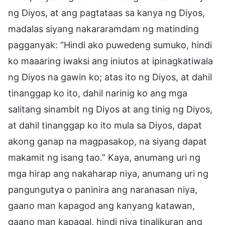
ng Diyos, at ang pagtataas sa kanya ng Diyos,
madalas siyang nakararamdam ng matinding
pagganyak: “Hindi ako puwedeng sumuko, hindi
ko maaaring iwaksi ang iniutos at ipinagkatiwala
ng Diyos na gawin ko; atas ito ng Diyos, at dahil
tinanggap ko ito, dahil narinig ko ang mga
salitang sinambit ng Diyos at ang tinig ng Diyos,
at dahil tinanggap ko ito mula sa Diyos, dapat
akong ganap na magpasakop, na siyang dapat
makamit ng isang tao.” Kaya, anumang uri ng
mga hirap ang nakaharap niya, anumang uri ng
pangungutya o paninira ang naranasan niya,
gaano man kapagod ang kanyang katawan,
gaano man kapagal, hindi niya tinalikuran ang