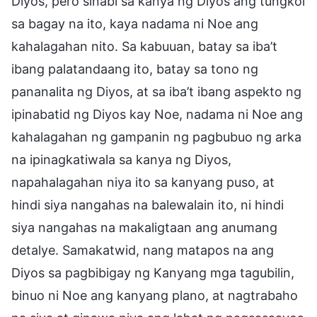
Diyos, pero sinabi sa kanya ng Diyos ang tungkol
sa bagay na ito, kaya nadama ni Noe ang
kahalagahan nito. Sa kabuuan, batay sa iba’t
ibang palatandaang ito, batay sa tono ng
pananalita ng Diyos, at sa iba’t ibang aspekto ng
ipinabatid ng Diyos kay Noe, nadama ni Noe ang
kahalagahan ng gampanin ng pagbubuo ng arka
na ipinagkatiwala sa kanya ng Diyos,
napahalagahan niya ito sa kanyang puso, at
hindi siya nangahas na balewalain ito, ni hindi
siya nangahas na makaligtaan ang anumang
detalye. Samakatwid, nang matapos na ang
Diyos sa pagbibigay ng Kanyang mga tagubilin,
binuo ni Noe ang kanyang plano, at nagtrabaho