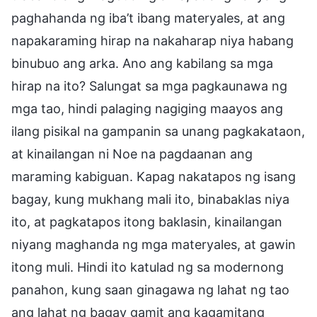
paghahanda ng iba’t ibang materyales, at ang
napakaraming hirap na nakaharap niya habang
binubuo ang arka. Ano ang kabilang sa mga
hirap na ito? Salungat sa mga pagkaunawa ng
mga tao, hindi palaging nagiging maayos ang
ilang pisikal na gampanin sa unang pagkakataon,
at kinailangan ni Noe na pagdaanan ang
maraming kabiguan. Kapag nakatapos ng isang
bagay, kung mukhang mali ito, binabaklas niya
ito, at pagkatapos itong baklasin, kinailangan
niyang maghanda ng mga materyales, at gawin
itong muli. Hindi ito katulad ng sa modernong
panahon, kung saan ginagawa ng lahat ng tao
ang lahat ng bagay gamit ang kagamitang