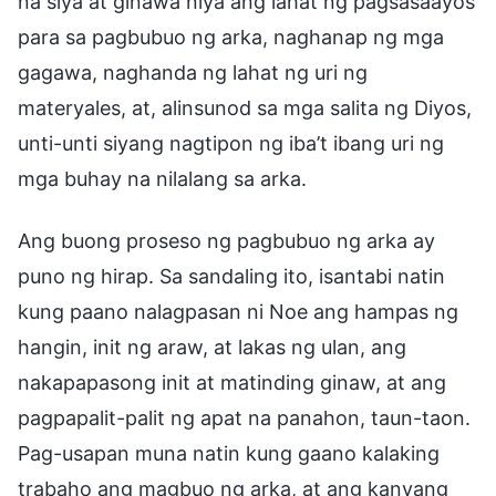
na siya at ginawa niya ang lahat ng pagsasaayos
para sa pagbubuo ng arka, naghanap ng mga
gagawa, naghanda ng lahat ng uri ng
materyales, at, alinsunod sa mga salita ng Diyos,
unti-unti siyang nagtipon ng iba’t ibang uri ng
mga buhay na nilalang sa arka.
Ang buong proseso ng pagbubuo ng arka ay
puno ng hirap. Sa sandaling ito, isantabi natin
kung paano nalagpasan ni Noe ang hampas ng
hangin, init ng araw, at lakas ng ulan, ang
nakapapasong init at matinding ginaw, at ang
pagpapalit-palit ng apat na panahon, taun-taon.
Pag-usapan muna natin kung gaano kalaking
trabaho ang magbuo ng arka, at ang kanyang