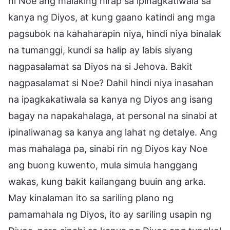
ni Noe ang malaking hirap sa ipinagkatiwala sa
kanya ng Diyos, at kung gaano katindi ang mga
pagsubok na kahaharapin niya, hindi niya binalak
na tumanggi, kundi sa halip ay labis siyang
nagpasalamat sa Diyos na si Jehova. Bakit
nagpasalamat si Noe? Dahil hindi niya inasahan
na ipagkakatiwala sa kanya ng Diyos ang isang
bagay na napakahalaga, at personal na sinabi at
ipinaliwanag sa kanya ang lahat ng detalye. Ang
mas mahalaga pa, sinabi rin ng Diyos kay Noe
ang buong kuwento, mula simula hanggang
wakas, kung bakit kailangang buuin ang arka.
May kinalaman ito sa sariling plano ng
pamamahala ng Diyos, ito ay sariling usapin ng