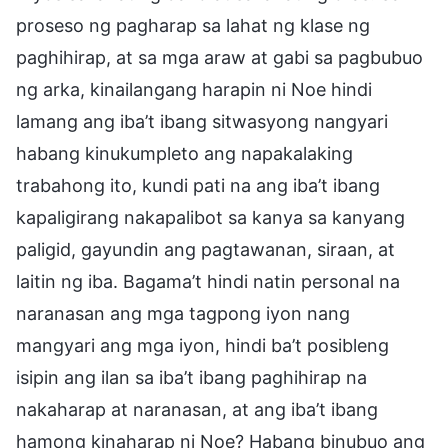
proseso ng pagharap sa lahat ng klase ng
paghihirap, at sa mga araw at gabi sa pagbubuo
ng arka, kinailangang harapin ni Noe hindi
lamang ang iba’t ibang sitwasyong nangyari
habang kinukumpleto ang napakalaking
trabahong ito, kundi pati na ang iba’t ibang
kapaligirang nakapalibot sa kanya sa kanyang
paligid, gayundin ang pagtawanan, siraan, at
laitin ng iba. Bagama’t hindi natin personal na
naranasan ang mga tagpong iyon nang
mangyari ang mga iyon, hindi ba’t posibleng
isipin ang ilan sa iba’t ibang paghihirap na
nakaharap at naranasan, at ang iba’t ibang
hamong kinaharap ni Noe? Habang binubuo ang