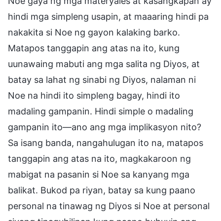
Noe gaya ng mga materyales at kasangkapan ay
hindi mga simpleng usapin, at maaaring hindi pa
nakakita si Noe ng gayon kalaking barko.
Matapos tanggapin ang atas na ito, kung
uunawaing mabuti ang mga salita ng Diyos, at
batay sa lahat ng sinabi ng Diyos, nalaman ni
Noe na hindi ito simpleng bagay, hindi ito
madaling gampanin. Hindi simple o madaling
gampanin ito—ano ang mga implikasyon nito?
Sa isang banda, nangahulugan ito na, matapos
tanggapin ang atas na ito, magkakaroon ng
mabigat na pasanin si Noe sa kanyang mga
balikat. Bukod pa riyan, batay sa kung paano
personal na tinawag ng Diyos si Noe at personal