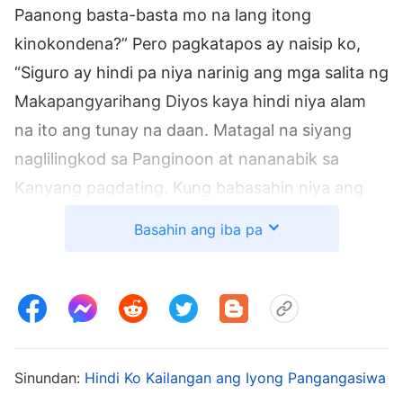
Paanong basta-basta mo na lang itong
kinokondena?” Pero pagkatapos ay naisip ko,
“Siguro ay hindi pa niya narinig ang mga salita ng
Makapangyarihang Diyos kaya hindi niya alam
na ito ang tunay na daan. Matagal na siyang
naglilingkod sa Panginoon at nananabik sa
Kanyang pagdating. Kung babasahin niya ang
mga salita ng Makapangyarihang Diyos at
Basahin ang iba pa
makikitang katotohanan ang lahat ng ito, tiyak
na tatanggapin niya ito.” Kaya, nagpatotoo ako
sa kanya tungkol sa gawain ng Diyos sa mga
huling araw. Sabi ko, “Pastor Ben, kasasabi mo
lang na imposibleng bumalik ang Panginoon sa
Sinundan:
Hindi Ko Kailangan ang Iyong Pangangasiwa
katawang-tao. Batay ba ito sa mga salita ng