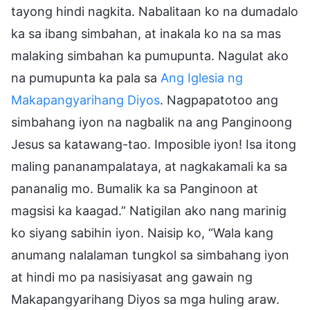
tayong hindi nagkita. Nabalitaan ko na dumadalo
ka sa ibang simbahan, at inakala ko na sa mas
malaking simbahan ka pumupunta. Nagulat ako
na pumupunta ka pala sa
Ang Iglesia ng
Makapangyarihang Diyos
. Nagpapatotoo ang
simbahang iyon na nagbalik na ang Panginoong
Jesus sa katawang-tao. Imposible iyon! Isa itong
maling pananampalataya, at nagkakamali ka sa
pananalig mo. Bumalik ka sa Panginoon at
magsisi ka kaagad.” Natigilan ako nang marinig
ko siyang sabihin iyon. Naisip ko, “Wala kang
anumang nalalaman tungkol sa simbahang iyon
at hindi mo pa nasisiyasat ang gawain ng
Makapangyarihang Diyos sa mga huling araw.