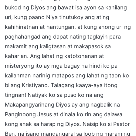
bukod ng Diyos ang bawat isa ayon sa kanilang
uri, kung paano Niya tinutukoy ang ating
kahihinatnan at hantungan, at kung anong uri ng
paghahangad ang dapat nating taglayin para
makamit ang kaligtasan at makapasok sa
kaharian. Ang lahat ng katotohanan at
misteryong ito ay mga bagay na hindi ko pa
kailanman narinig matapos ang lahat ng taon ko
bilang Kristiyano. Talagang kaaya-aya itong
tingnan! Natiyak ko sa puso ko na ang
Makapangyarihang Diyos ay ang nagbalik na
Panginoong Jesus at dinala ko rin ang dalawa
kong anak sa harap ng Diyos. Naisip ko si Pastor
Ben, na isang mangangaral sa loob ng maraming