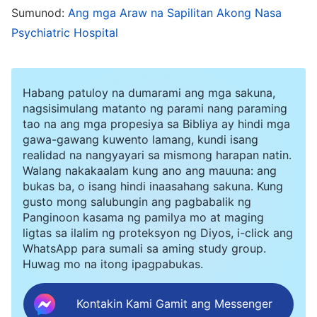
Panginoon?” May kumpiyansa siyang sumagot,
Sumunod:
Ang mga Araw na Sapilitan Akong Nasa
Psychiatric Hospital
“Sinasabi sa Mateo 24:30, ‘
At sa gayo’y lilitaw
ang tanda ng Anak ng tao sa langit: at kaya
magsisitaghoy ang lahat ng mga angkan sa lupa,
Habang patuloy na dumarami ang mga sakuna,
at makikita nila ang Anak ng tao na napaparitong
nagsisimulang matanto ng parami nang paraming
tao na ang mga propesiya sa Bibliya ay hindi mga
nasa mga ulap ng langit na may kapangyarihan
gawa-gawang kuwento lamang, kundi isang
at dakilang kaluwalhatian
.’ Malinaw na sinabi ng
realidad na nangyayari sa mismong harapan natin.
Panginoong Jesus na sa Kanyang pagbabalik,
Walang nakakaalam kung ano ang mauuna: ang
bukas ba, o isang hindi inaasahang sakuna. Kung
hayagan Siyang magpapakita nang may dakilang
gusto mong salubungin ang pagbabalik ng
kaluwalhatian sakay ng isang ulap para
Panginoon kasama ng pamilya mo at maging
ligtas sa ilalim ng proteksyon ng Diyos, i-click ang
masaksihan ng lahat. Kaya, imposibleng
WhatsApp para sumali sa aming study group.
magbabalik ang Panginoon sa anyong
Huwag mo na itong ipagpabukas.
katawang-tao. Naniniwala ako na ang anumang
Kontakin Kami Gamit ang Messenger
pangangaral na pumaparito ang Panginoon sa