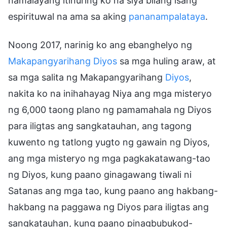
namalayang itinuring ko na siya bilang isang
espirituwal na ama sa aking
pananampalataya
.
Noong 2017, narinig ko ang ebanghelyo ng
Makapangyarihang Diyos
sa mga huling araw, at
sa mga salita ng Makapangyarihang
Diyos
,
nakita ko na inihahayag Niya ang mga misteryo
ng 6,000 taong plano ng pamamahala ng Diyos
para iligtas ang sangkatauhan, ang tagong
kuwento ng tatlong yugto ng gawain ng Diyos,
ang mga misteryo ng mga pagkakatawang-tao
ng Diyos, kung paano ginagawang tiwali ni
Satanas ang mga tao, kung paano ang hakbang-
hakbang na paggawa ng Diyos para iligtas ang
sangkatauhan, kung paano pinagbubukod-