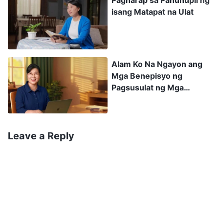
Pagharap sa Panunupil ng
hindi na ako makakaalis at magdurusa ang laman
isang Matapat na Ulat
ko. Sa anumang kaso, kung hindi ko ito aakuin,
aakuin ito ni Li Yang. Bukod dito, ginagawa pa rin
ito ni Chen Lu nang part-time, kaya hindi naman
Alam Ko Na Ngayon ang
maiiwan ang mga gampaning ito nang walang
Mga Benepisyo ng
Pagsusulat ng Mga
gagawa ng mga ito.” Nang maisip ko ito, hindi na
Artikulo ng Patotoong
ako nakaramdam ng paninisi sa sarili. Kalaunan,
Batay sa Karanasan
ayoko nang makisali kapag nag-uusap sina Li
Yang at Chen Lu tungkol sa gawain. Para lang
Leave a Reply
akong tagalabas. Kahit alam kong may mga
lumitaw na problema sa gawain ng pagdidilig,
hindi ko sinubukang mag-isip ng mga paraan
para lutasin ang mga ito; ang iniisip ko lang ay
kung paano makaalis sa lalong madaling