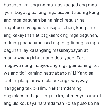
baguhan, kailangang malutas kaagad ang mga
iyon. Dagdag pa, ang mga usapin tulad ng kung
ang mga baguhan ba na hindi regular na
nagtitipon ay agad sinusuportahan, kung ano
ang kakayahan at pagkaarok ng mga baguhan,
at kung paano umuusad ang paglilinang sa mga
baguhan, ay kailangang masubaybayan at
maunawaang lahat nang detalyado. Para
magawa nang maayos ang mga gampaning ito,
walang tigil kaming nagtrabaho ni Li Yang sa
loob ng ilang araw mula bukang-liwayway
hanggang takip-silim. Nakaramdam ng
pagkalabo at bigat ang ulo ko, at medyo sumakit
ang ulo ko, kaya naramdaman ko sa puso ko na