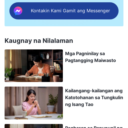
ito, natakot ako na kapag naunawaan ko na ang
Kontakin Kami Gamit ang Messenger
sitwasyon at naipasa na sa akin ang
responsabilidad para sa gawain, mas
mahihirapan na akong magbitiw. Kaya, ginamit
Kaugnay na Nilalaman
kong dahilan ang pagiging abala para hindi
gawing pamilyar ang sarili ko sa gawain. Kung
Mga Pagninilay sa
Pagtangging Maiwasto
minsan, nakakaramdam ako ng paninisi sa sarili,
at naiisip ko, “Dapat kong akuin ang mga
gampaning ito sa lalong madaling panahon,
ngunit hindi ako nagmadaling akuin ang gawain
Kailangang-kailangan ang
dahil gusto kong makaiwas sa pagdurusa at
Katotohanan sa Tungkulin
ng Isang Tao
pagod. Hindi ito pagprotekta sa gawain ng
iglesia! Gayumpaman, kung gagawin kong
pamilyar ang sarili ko sa mga gampaning ito,