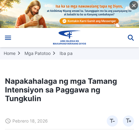
Home
Mga Patotoo
Iba pa
Napakahalaga ng mga Tamang
Intensiyon sa Paggawa ng
Tungkulin
Pebrero 18, 2026