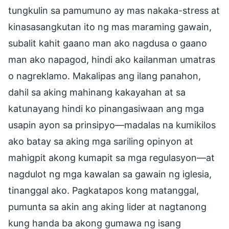
tungkulin sa pamumuno ay mas nakaka-stress at
kinasasangkutan ito ng mas maraming gawain,
subalit kahit gaano man ako nagdusa o gaano
man ako napagod, hindi ako kailanman umatras
o nagreklamo. Makalipas ang ilang panahon,
dahil sa aking mahinang kakayahan at sa
katunayang hindi ko pinangasiwaan ang mga
usapin ayon sa prinsipyo—madalas na kumikilos
ako batay sa aking mga sariling opinyon at
mahigpit akong kumapit sa mga regulasyon—at
nagdulot ng mga kawalan sa gawain ng iglesia,
tinanggal ako. Pagkatapos kong matanggal,
pumunta sa akin ang aking lider at nagtanong
kung handa ba akong gumawa ng isang