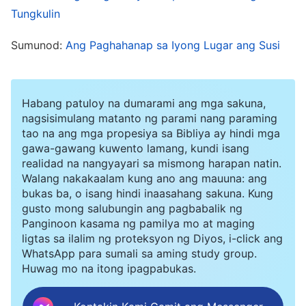
niya sa akin? Ginawa ako nitong mas
Tungkulin
mapanlaban sa tungkuling iyon. Minsan
Sumunod:
Ang Paghahanap sa Iyong Lugar ang Susi
nagbabagal ako sa paghahatid ng mga
apurahang liham at hindi ko dinadala ang mga
ito sa mga kapatid sa napapanahong paraan.
Habang patuloy na dumarami ang mga sakuna,
Minsan ay nagiging makakalimutin ako at
nagsisimulang matanto ng parami nang paraming
tao na ang mga propesiya sa Bibliya ay hindi mga
pinungos ako ng aking mga kapatid sa pagiging
gawa-gawang kuwento lamang, kundi isang
pabasta-basta at iresponsable ko at
realidad na nangyayari sa mismong harapan natin.
Walang nakakaalam kung ano ang mauuna: ang
pinaalalahanan ako na maging mas masigasig sa
bukas ba, o isang hindi inaasahang sakuna. Kung
aking tungkulin at mas pag-isipan ito. Naharap
gusto mong salubungin ang pagbabalik ng
Panginoon kasama ng pamilya mo at maging
sa sitwasyong ito, hindi lang ako hindi nagnilay
ligtas sa ilalim ng proteksyon ng Diyos, i-click ang
sa aking sarili, naging mas mapanlaban pa ako sa
WhatsApp para sumali sa aming study group.
Huwag mo na itong ipagpabukas.
tungkulin. Naalala ko noong lider pa ako,
inihahatid sa akin ng mga manggagawa ng mga