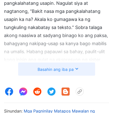
pangkalahatang usapin. Nagulat siya at
nagtanong, “Bakit nasa mga pangkalahatang
usapin ka na? Akala ko gumagawa ka ng
tungkuling nakabatay sa teksto.” Sobra talaga
akong naasiwa at sadyang binago ko ang paksa,
bahagyang nakipag-usap sa kanya bago mabilis
na umalis. Habang papauwi sa bahay, paulit-ulit
kong inisip ang gulat na ekspresyon ng sister
nang narinig niyang nasa mga pangkalahatang
Basahin ang iba pa
usapin ako. Sumama ang pakiramdam ko at
napaisip kung ano ang iisipin ng kapatid sa akin.
Iisipin niya bang itinalaga ako sa tungkuling iyon
dahil wala akong katotohanang realidad at may
mahinang kakayahan ako? Bababa ba ang tingin
Sinundan:
Mga Pagninilay Matapos Mawalan ng