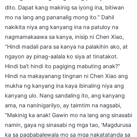
dito. Dapat kang makinig sa iyong ina, bitiwan
mo na lang ang pananalig mong ito.” Dahil
nakikita niya ang kanyang ina na patuloy na
nagmamakaawa sa kanya, inisip ni Chen Xiao,
“Hindi madali para sa kanya na palakihin ako, at
ngayon ay pinag-aalala ko siya at tinatakot.
Hindi ba’t hindi ito pagiging mabuting anak?”
Hindi na makayanang tingnan ni Chen Xiao ang
mukha ng kanyang ina kaya ibinaling niya ang
kanyang ulo. Nang sandaling ito, ang kanyang
ama, na naninigarilyo, ay taimtim na nagsabi,
“Makinig ka anak! Gawin mo na lang ang sinasabi
namin, gaya ng sinasabi ng mga tao, ‘Magdurusa
ka sa pagbabalewala mo sa mga nakatatanda sa