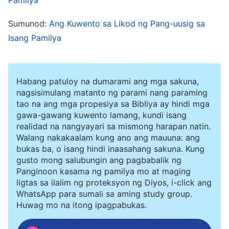
makinig ka na lang sa akin at isuko mo na ang
Sumunod:
Ang Kuwento sa Likod ng Pang-uusig sa
pananalig na ito. Mamuhay na lang tayo nang
Isang Pamilya
tahimik para hindi madamay ang buong pamilya
rito.” Hindi makayanan ni Chen Xiao na sobrang
mag-alala ang mga may-edad na magulang niya,
Habang patuloy na dumarami ang mga sakuna,
nagsisimulang matanto ng parami nang paraming
at nag-aalala siya kung ano ang gagawin niya
tao na ang mga propesiya sa Bibliya ay hindi mga
kung sa huli ay maaresto nga siya ng mga pulis
gawa-gawang kuwento lamang, kundi isang
realidad na nangyayari sa mismong harapan natin.
at madawit ang pamilya niya. Sa isang panig ay
Walang nakakaalam kung ano ang mauuna: ang
ang mga may-edad niyang magulang, at sa
bukas ba, o isang hindi inaasahang sakuna. Kung
kabila ay ang
pananampalataya
sa tunay na
gusto mong salubungin ang pagbabalik ng
Panginoon kasama ng pamilya mo at maging
Diyos at pagsunod sa tamang landas. Naipit si
ligtas sa ilalim ng proteksyon ng Diyos, i-click ang
Chen Xiao sa isang mahirap na sitwasyon.
WhatsApp para sumali sa aming study group.
Huwag mo na itong ipagpabukas.
Pagkatapos, mariing sinabi ng kanyang kapatid,
“Ang gobyernong CCP ay ateista. Hindi ka