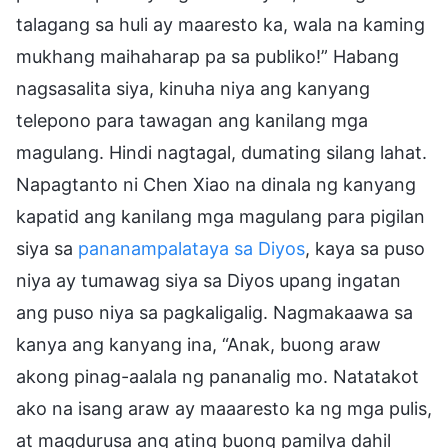
talagang sa huli ay maaresto ka, wala na kaming
mukhang maihaharap pa sa publiko!” Habang
nagsasalita siya, kinuha niya ang kanyang
telepono para tawagan ang kanilang mga
magulang. Hindi nagtagal, dumating silang lahat.
Napagtanto ni Chen Xiao na dinala ng kanyang
kapatid ang kanilang mga magulang para pigilan
siya sa
pananampalataya sa Diyos
, kaya sa puso
niya ay tumawag siya sa Diyos upang ingatan
ang puso niya sa pagkaligalig. Nagmakaawa sa
kanya ang kanyang ina, “Anak, buong araw
akong pinag-aalala ng pananalig mo. Natatakot
ako na isang araw ay maaaresto ka ng mga pulis,
at magdurusa ang ating buong pamilya dahil