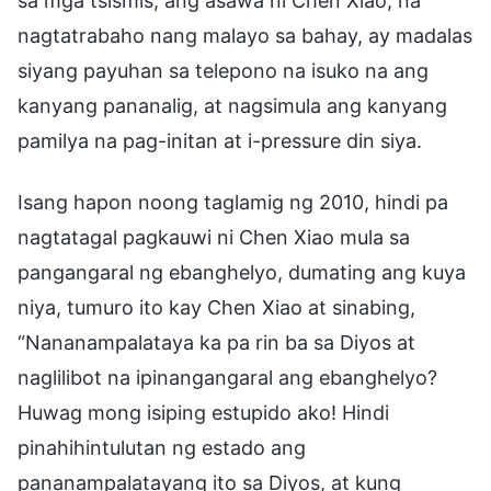
sa mga tsismis, ang asawa ni Chen Xiao, na
nagtatrabaho nang malayo sa bahay, ay madalas
siyang payuhan sa telepono na isuko na ang
kanyang pananalig, at nagsimula ang kanyang
pamilya na pag-initan at i-pressure din siya.
Isang hapon noong taglamig ng 2010, hindi pa
nagtatagal pagkauwi ni Chen Xiao mula sa
pangangaral ng ebanghelyo, dumating ang kuya
niya, tumuro ito kay Chen Xiao at sinabing,
“Nananampalataya ka pa rin ba sa Diyos at
naglilibot na ipinangangaral ang ebanghelyo?
Huwag mong isiping estupido ako! Hindi
pinahihintulutan ng estado ang
pananampalatayang ito sa Diyos, at kung