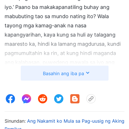
iyo.’ Paano ba makakapanatiling buhay ang
mabubuting tao sa mundo nating ito? Wala
tayong mga kamag-anak na nasa
kapangyarihan, kaya kung sa huli ay talagang
maaresto ka, hindi ka lamang magdurusa, kundi
pagmumultahin ka rin, at kung hindi maganda
ang kalabasan, puwedeng mawala sa iyo ang
lahat. Noong Cultural Revolution, inaresto ng
Basahin ang iba pa
gobyerno iyong isa mong lolo dahil sa pagiging
bahagi ng isang ‘relihiyosong grupo’ at binigyan
siya ng mahabang sentensiya. Halos mamatay
na siya sa kulungan. Alam ng matalinong tao
kung kailan dapat umatras at huwag nang
Sinundan:
Ang Nakamit ko Mula sa Pag-uusig ng Aking
lumaban pa kung wala nang pag-asa! Anak,
Pamilya