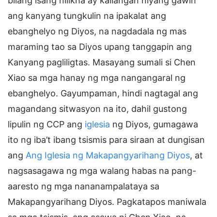
bilang isang nilikha ay kailangan niyang gawin
ang kanyang tungkulin na ipakalat ang
ebanghelyo ng Diyos, na nagdadala ng mas
maraming tao sa Diyos upang tanggapin ang
Kanyang pagliligtas. Masayang sumali si Chen
Xiao sa mga hanay ng mga nangangaral ng
ebanghelyo. Gayumpaman, hindi nagtagal ang
magandang sitwasyon na ito, dahil gustong
lipulin ng CCP ang
iglesia
ng Diyos, gumagawa
ito ng iba’t ibang tsismis para siraan at dungisan
ang
Ang Iglesia ng Makapangyarihang Diyos
, at
nagsasagawa ng mga walang habas na pang-
aaresto ng mga nananampalataya sa
Makapangyarihang Diyos. Pagkatapos maniwala