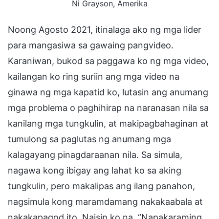
Ni Grayson, Amerika
Noong Agosto 2021, itinalaga ako ng mga lider
para mangasiwa sa gawaing pangvideo.
Karaniwan, bukod sa paggawa ko ng mga video,
kailangan ko ring suriin ang mga video na
ginawa ng mga kapatid ko, lutasin ang anumang
mga problema o paghihirap na naranasan nila sa
kanilang mga tungkulin, at makipagbahaginan at
tumulong sa paglutas ng anumang mga
kalagayang pinagdaraanan nila. Sa simula,
nagawa kong ibigay ang lahat ko sa aking
tungkulin, pero makalipas ang ilang panahon,
nagsimula kong maramdamang nakakaabala at
nakakapagod ito. Naisip ko na, “Napakaraming