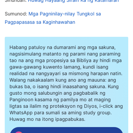
ang mga salitang “mabagal na pag-usad,” “hindi
Sumunod:
Mga Pagninilay-nilay Tungkol sa
tapat,” at “kamumuhian ng Diyos,” lalo akong
Pagpapasasa sa Kaginhawahan
nabalisa at hindi ko man lang maiangat ang ulo
ko. Kalaunan, sa pagbubuod ng gawain,
nagbukas ng saloobin ang mga kapatid ko
Habang patuloy na dumarami ang mga sakuna,
tungkol sa kanilang mga kalagayan. Sinabi nilang
nagsisimulang matanto ng parami nang paraming
tao na ang mga propesiya sa Bibliya ay hindi mga
kamakailan, sa kanilang mga tungkulin,
gawa-gawang kuwento lamang, kundi isang
namumuhay sila sa mga kalagayan ng
realidad na nangyayari sa mismong harapan natin.
Walang nakakaalam kung ano ang mauuna: ang
pagpapakasasa sa kaginhawahan ng laman,
bukas ba, o isang hindi inaasahang sakuna. Kung
ginagampanan ang kanilang mga tungkulin nang
gusto mong salubungin ang pagbabalik ng
Panginoon kasama ng pamilya mo at maging
walang pagmamadali, hindi nagsisikap na
ligtas sa ilalim ng proteksyon ng Diyos, i-click ang
maging mabilis, at na ang mga gampaning
WhatsApp para sumali sa aming study group.
Huwag mo na itong ipagpabukas.
maaaring matapos sa kalahating araw ay
nagtatagal nang isang buong araw o higit pa, na