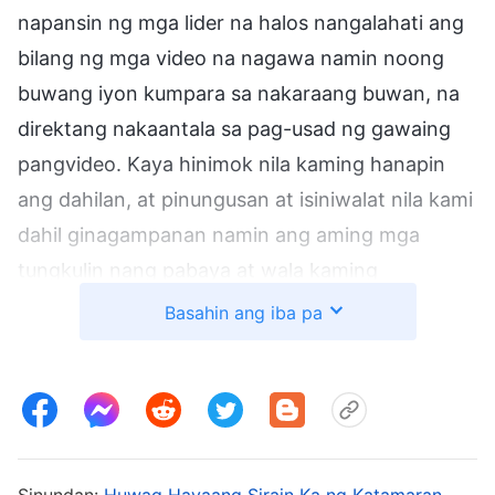
napansin ng mga lider na halos nangalahati ang
bilang ng mga video na nagawa namin noong
buwang iyon kumpara sa nakaraang buwan, na
direktang nakaantala sa pag-usad ng gawaing
pangvideo. Kaya hinimok nila kaming hanapin
ang dahilan, at pinungusan at isiniwalat nila kami
dahil ginagampanan namin ang aming mga
tungkulin nang pabaya at wala kaming
pagpapahalaga sa responsabilidad, at sinabi
Basahin ang iba pa
nilang hindi tapat ang ganitong paraan ng
paggampan ng aming mga tungkulin. Sinabi
nilang kung hindi kami magsisisi, kamumuhian
kami ng
Diyos
. Talagang hindi ako napanatag, at
lalo pa nang marinig kong banggitin ng mga lider
Sinundan:
Huwag Hayaang Sirain Ka ng Katamaran