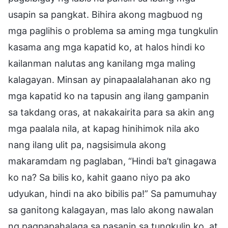
usapin sa pangkat. Bihira akong magbuod ng
mga paglihis o problema sa aming mga tungkulin
kasama ang mga kapatid ko, at halos hindi ko
kailanman nalutas ang kanilang mga maling
kalagayan. Minsan ay pinapaalalahanan ako ng
mga kapatid ko na tapusin ang ilang gampanin
sa takdang oras, at nakakairita para sa akin ang
mga paalala nila, at kapag hinihimok nila ako
nang ilang ulit pa, nagsisimula akong
makaramdam ng paglaban, “Hindi ba’t ginagawa
ko na? Sa bilis ko, kahit gaano niyo pa ako
udyukan, hindi na ako bibilis pa!” Sa pamumuhay
sa ganitong kalagayan, mas lalo akong nawalan
ng pagpapahalaga sa pasanin sa tungkulin ko, at