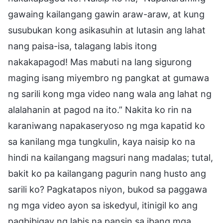
gawaing kailangang gawin araw-araw, at kung
susubukan kong asikasuhin at lutasin ang lahat
nang paisa-isa, talagang labis itong
nakakapagod! Mas mabuti na lang sigurong
maging isang miyembro ng pangkat at gumawa
ng sarili kong mga video nang wala ang lahat ng
alalahanin at pagod na ito.” Nakita ko rin na
karaniwang napakaseryoso ng mga kapatid ko
sa kanilang mga tungkulin, kaya naisip ko na
hindi na kailangang magsuri nang madalas; tutal,
bakit ko pa kailangang pagurin nang husto ang
sarili ko? Pagkatapos niyon, bukod sa paggawa
ng mga video ayon sa iskedyul, itinigil ko ang
pagbibigay ng labis na pansin sa ibang mga