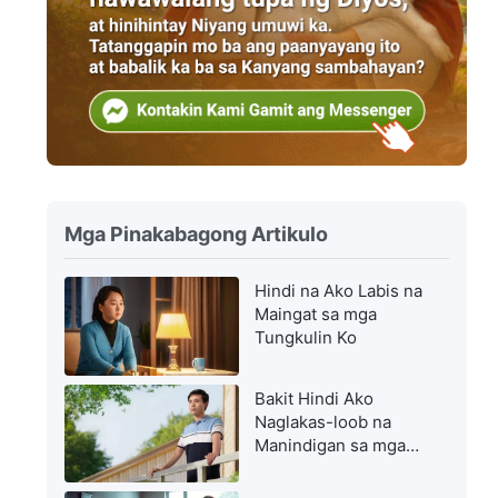
Mga Pinakabagong Artikulo
Hindi na Ako Labis na
Maingat sa mga
Tungkulin Ko
Bakit Hindi Ako
Naglakas-loob na
Manindigan sa mga
Prinsipyo