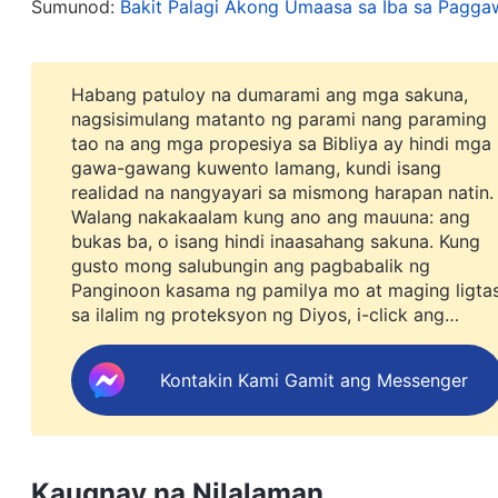
akin. Ito ang dapat kong gawin.’ Bakit Ko sinasab
Sumunod:
Bakit Palagi Akong Umaasa sa Iba sa Pagga
ay isang usapin ng prinsipyo? Kung talagang ma
isang responsableng tao, magagawa mong pasanin
Habang patuloy na dumarami ang mga sakuna,
nararapat mong gawin. Kung basta-basta mo lang 
nagsisimulang matanto ng parami nang paraming
tao na ang mga propesiya sa Bibliya ay hindi mga
pananaw mo sa
pananampalataya sa Diyos
, at m
gawa-gawang kuwento lamang, kundi isang
tungkulin. Ang pananaw mo sa paggawa ng iyong 
realidad na nangyayari sa mismong harapan natin.
Walang nakakaalam kung ano ang mauuna: ang
iraos lang ito, at kung ito man ay isang bagay n
bukas ba, o isang hindi inaasahang sakuna. Kung
mahusay o hindi, palagi mo itong hinaharap nang 
gusto mong salubungin ang pagbabalik ng
angkop na maging lider o manggagawa at hindi ka
Panginoon kasama ng pamilya mo at maging ligta
sa ilalim ng proteksyon ng Diyos, i-click ang
rito, sa prangkang salita, ang mga taong katula
WhatsApp para sumali sa aming study group.
makakamit, at sadyang mga walang silbing tao
”
(
Huwag mo na itong ipagpabukas.
Kontakin Kami Gamit ang Messenger
at Manggagawa. Ang mga Responsabilidad ng mga Lid
walang anumang nagagawa. Para ibuod ito sa dalaw
kapansanan. Gaano man kahusay ang kakayahan 
Kaugnay na Nilalaman