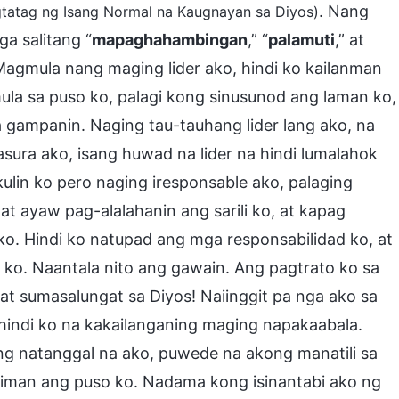
. Nang
tatag ng Isang Normal na Kaugnayan sa Diyos)
a salitang “
mapaghahambingan
,” “
palamuti
,” at
Magmula nang maging lider ako, hindi ko kailanman
la sa puso ko, palagi kong sinusunod ang laman ko,
 gampanin. Naging tau-tauhang lider lang ako, na
asura ako, isang huwad na lider na hindi lumalahok
lin ko pero naging iresponsable ako, palaging
t ayaw pag-alalahanin ang sarili ko, at kapag
o. Hindi ko natupad ang mga responsabilidad ko, at
ko. Naantala nito ang gawain. Ang pagtrato ko sa
at sumasalungat sa Diyos! Naiinggit pa nga ako sa
 hindi ko na kakailanganing maging napakaabala.
ng natanggal na ako, puwede na akong manatili sa
liman ang puso ko. Nadama kong isinantabi ako ng