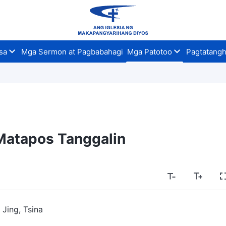
sa
Mga Sermon at Pagbabahagi
Mga Patotoo
Pagtatangh
Matapos Tanggalin
 Jing, Tsina