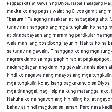
Pagpapakita at Gawain ng Diyos. Napakahalagang Mag
makita ko ang pagsisiwalat ng Diyos gamit ang mg
“
basura
,” Talagang nasaktan at nabagabag ako. 
tunay na tinanggap ang mga tungkulin ko nang mu
at pinababayaan ang maraming partikular na mga
wala man lang positibong layunin. Nakita ko na b
sa tunay na gawain. Tinanggap ko ang mga tungku
nagrereklamo sa mga paghihirap at pagkapagod, a
nadaragdagan ang dami ng gawain, nanlalaban ak
hindi ko nagawa nang maayos ang mga tungkulin 
mga tungkulin ko ay isang pagkakanulo sa Diyos, 
mga tinanggal, nag-iisip na kung matanggal ako,
Nakuha ko na ngayon ang hinihiling ko, at ngayo
bahay at hindi magdusa sa laman. Pero nasa kadi