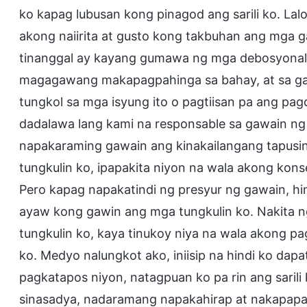
ko kapag lubusan kong pinagod ang sarili ko. La
akong naiirita at gusto kong takbuhan ang mga 
tinanggal ay kayang gumawa ng mga debosyonal sa 
magagawang makapagpahinga sa bahay, at sa gano
tungkol sa mga isyung ito o pagtiisan pa ang pa
dadalawa lang kami na responsable sa gawain ng 
napakaraming gawain ang kinakailangang tapusin
tungkulin ko, ipapakita niyon na wala akong kons
Pero kapag napakatindi ng presyur ng gawain, h
ayaw kong gawin ang mga tungkulin ko. Nakita n
tungkulin ko, kaya tinukoy niya na wala akong p
ko. Medyo nalungkot ako, iniisip na hindi ko dapa
pagkatapos niyon, natagpuan ko pa rin ang saril
sinasadya, nadaramang napakahirap at nakapapag