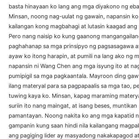
basta hinayaan ko lang ang mga diyakono ng eban
Minsan, noong nag-uulat ng gawain, napansin ko a
kailangan kong magbahagi at lutasin kaagad an
Pero nang naisip ko kung gaanong mangangailan
paghahanap sa mga prinsipyo ng pagsasagawa at 
ayaw ko itong harapin, at pumili na lang ako n
napansin ni Wang Chen ang mga isyung ito at na
pumipigil sa mga pagkaantala. Mayroon ding gawai
ilang materyal para sa pagpapaalis sa mga tao, 
tuwing kaya ko. Minsan, kapag maraming matery
suriin ito nang maingat, at isang beses, muntikan
pamantayan. Noong nakita ko ang mga kapatid n
gampanin kung saan hindi nila kailangang magpak
ang pagiging lider ay masyadong nakakapagod at