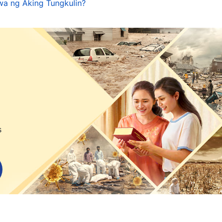
i na ang pagtrato ng isang tao sa kanyang tungkulin
wa ng Aking Tungkulin?
yroon kang pagpapahalaga sa responsabilidad at
 ang gawain ng iglesia at tuparin ang tungkuling
tatratuhin ang iyong tungkulin, hindi tama ang
ay problema sa iyong saloobin sa Diyos at sa iyong
tungkulin ay ang gawin ito nang pabasta-basta at
a handa kang gawin o hindi, isang bagay kung saan ka
may saloobin na basta mairaos lang, kaya, hindi ka
 nararapat gumawa ng gawain ng iglesia. Higit pa
s
d mo ay walang kuwenta, nakatadhana na walang
Ang Salita, Vol. V. Ang mga Responsabilidad ng mga Lider
. “
Ang mga taong tamad ay
er at Manggagawa (8))
ang salita, sila ay walang silbi; para silang may
ng mga taong tamad, paimbabaw lamang iyon;