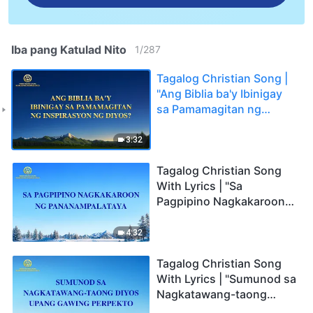
Iba pang Katulad Nito
1
/
287
Tagalog Christian Song |
"Ang Biblia ba'y Ibinigay
sa Pamamagitan ng
Inspirasyon ng Diyos?"
3:32
Tagalog Christian Song
With Lyrics | "Sa
Pagpipino Nagkakaroon
ng Pananampalataya"
4:32
Tagalog Christian Song
With Lyrics | "Sumunod sa
Nagkatawang-taong
Diyos Upang Gawing