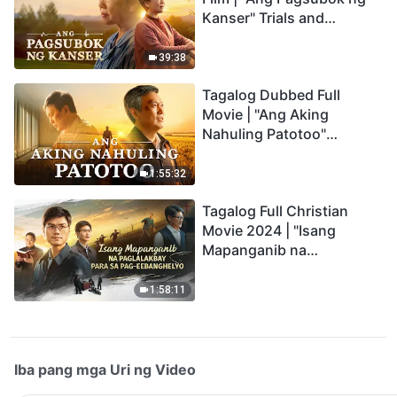
Kanser" Trials and
Refinements Are God's
Blessings
39:38
Tagalog Dubbed Full
Movie | "Ang Aking
Nahuling Patotoo"
Profoundly Moving
Testimony of Repentance
1:55:32
Tagalog Full Christian
Movie 2024 | "Isang
Mapanganib na
Paglalakbay para sa Pag-
eebanghelyo"
1:58:11
Iba pang mga Uri ng Video