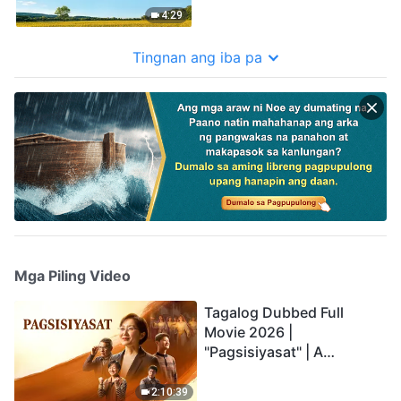
Perpekto"
4:29
Tingnan ang iba pa
Mga Piling Video
Tagalog Dubbed Full
Movie 2026 |
"Pagsisiyasat" | A
Testimony of Christians
Being Caught up During
2:10:39