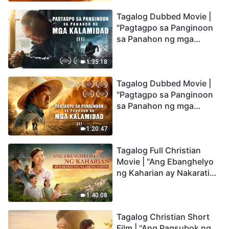
the Catastrophes
Tagalog Dubbed Movie |
"Pagtagpo sa Panginoon
sa Panahon ng mga
Kalamidad" (II) Dumarating
Na ang mga Kalamidad sa
1:35:18
mga Huling Araw. Paano
Tagalog Dubbed Movie |
Tayo Makakapasok sa
"Pagtagpo sa Panginoon
Kaharian ng Diyos?
sa Panahon ng mga
Kalamidad" (I) Krisis sa
Mundo: Saan Patungo ang
1:20:47
Kapalaran ng
Tagalog Full Christian
Sangkatauhan?
Movie | "Ang Ebanghelyo
ng Kaharian ay Nakarating
sa Aming Nayon"
1:40:08
Tagalog Christian Short
Film | "Ang Pagsubok ng