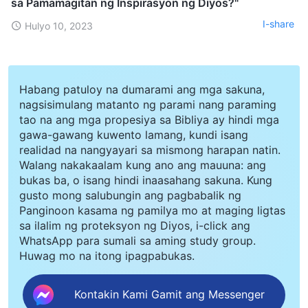
sa Pamamagitan ng Inspirasyon ng Diyos?"
I-share
Hulyo 10, 2023
Habang patuloy na dumarami ang mga sakuna,
nagsisimulang matanto ng parami nang paraming
tao na ang mga propesiya sa Bibliya ay hindi mga
gawa-gawang kuwento lamang, kundi isang
realidad na nangyayari sa mismong harapan natin.
Walang nakakaalam kung ano ang mauuna: ang
bukas ba, o isang hindi inaasahang sakuna. Kung
gusto mong salubungin ang pagbabalik ng
Panginoon kasama ng pamilya mo at maging ligtas
sa ilalim ng proteksyon ng Diyos, i-click ang
WhatsApp para sumali sa aming study group.
Huwag mo na itong ipagpabukas.
Kontakin Kami Gamit ang Messenger