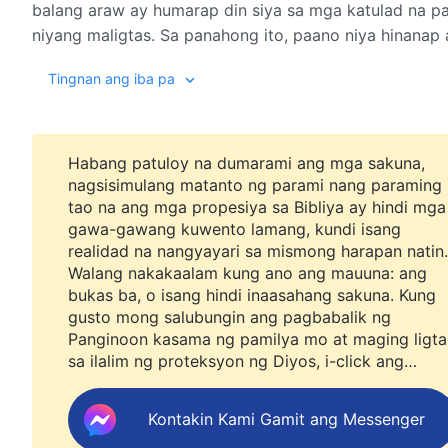
balang araw ay humarap din siya sa mga katulad na p
niyang maligtas. Sa panahong ito, paano niya hinanap 
mga bagong pagkaunawa tungkol sa gawain ng Diyos 
Tingnan ang iba pa
Habang patuloy na dumarami ang mga sakuna,
nagsisimulang matanto ng parami nang paraming
tao na ang mga propesiya sa Bibliya ay hindi mga
gawa-gawang kuwento lamang, kundi isang
realidad na nangyayari sa mismong harapan natin.
Walang nakakaalam kung ano ang mauuna: ang
bukas ba, o isang hindi inaasahang sakuna. Kung
gusto mong salubungin ang pagbabalik ng
Panginoon kasama ng pamilya mo at maging ligta
sa ilalim ng proteksyon ng Diyos, i-click ang
WhatsApp para sumali sa aming study group.
Huwag mo na itong ipagpabukas.
Kontakin Kami Gamit ang Messenger