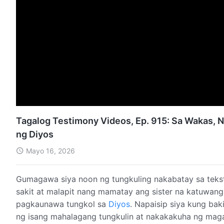
Tagalog Testimony Videos, Ep. 915: Sa Wakas,
ng Diyos
Mayo 16, 2026
Gumagawa siya noon ng tungkuling nakabatay sa teks
sakit at malapit nang mamatay ang sister na katuwang
pagkaunawa tungkol sa
Diyos
. Napaisip siya kung bak
ng isang mahalagang tungkulin at nakakakuha ng magag