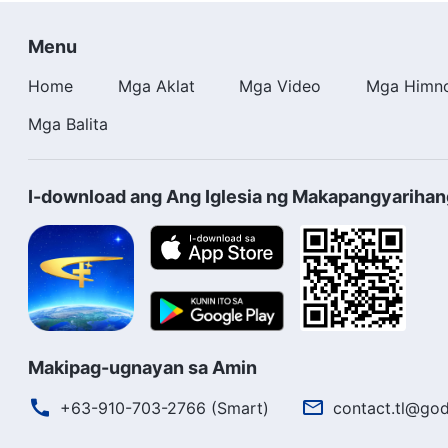
Menu
Home
Mga Aklat
Mga Video
Mga Himn
Mga Balita
I-download ang Ang Iglesia ng Makapangyariha
Makipag-ugnayan sa Amin
+63-910-703-2766 (Smart)
contact.tl@god