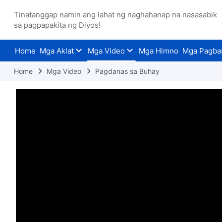
Tinatanggap namin ang lahat ng naghahanap na nasasabik
sa pagpapakita ng Diyos!
Home
Mga Aklat
Mga Video
Mga Himno
Mga Pagba
Home
Mga Video
Pagdanas sa Buhay