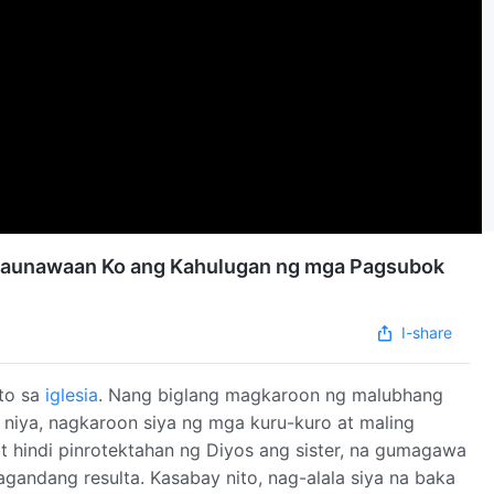
 Naunawaan Ko ang Kahulugan ng mga Pagsubok
I-share
to sa
iglesia
. Nang biglang magkaroon ng malubhang
 niya, nagkaroon siya ng mga kuru-kuro at maling
it hindi pinrotektahan ng Diyos ang sister, na gumagawa
andang resulta. Kasabay nito, nag-alala siya na baka