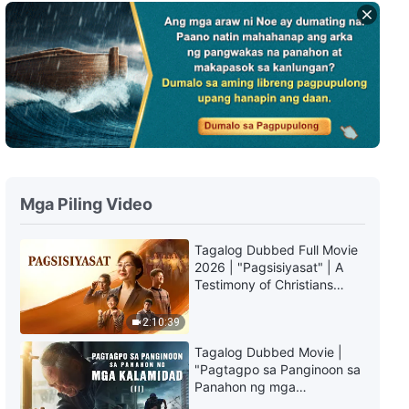
Tagalog Testimony Videos, Ep.
911: Bakit Hindi Ako Naglakas-
loob na Tukuyin ang mga
Problema ng Ibang Tao
43:27
Tagalog Testimony Videos, Ep.
909: Napakahalaga ng mga
Tamang Intensiyon sa Paggawa
ng Tungkulin
43:01
Mga Piling Video
Tagalog Testimony Videos, Ep.
910: Ang Pagsunod sa Diyos
ang Pinakamagandang Pagpili
Tagalog Dubbed Full Movie
sa Aking Buhay
2026 | "Pagsisiyasat" | A
56:09
Testimony of Christians
Being Caught up During the
Tagalog Testimony Videos, Ep.
Catastrophes
2:10:39
907: Ang Panahon Ko sa
Paggawa ng Tungkulin ng
Tagalog Dubbed Movie |
Pagpapatuloy sa Bahay
50:50
"Pagtagpo sa Panginoon sa
Panahon ng mga
Kalamidad" (II) Dumarating
Tagalog Testimony Videos, Ep.