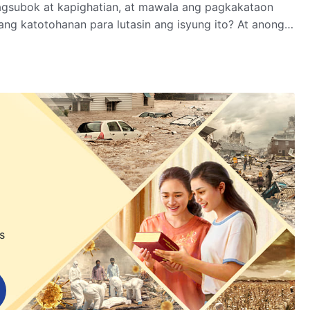
agsubok at kapighatian, at mawala ang pagkakataon
ang katotohanan para lutasin ang isyung ito? At anong
ang nakamit niya?
s