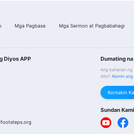
o
Mga Pagbasa
Mga Sermon at Pagbabahagi
ng Diyos APP
Dumating na 
Ang kaharian ng
dito?
Alamin ang
Kontakin K
Sundan Kam
footsteps.org