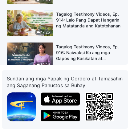
Pagpapalaki sa Akin
Tagalog Testimony Videos, Ep.
914: Lalo Pang Dapat Hangarin
ng Matatanda ang Katotohanan
47:25
Tagalog Testimony Videos, Ep.
916: Naiwaksi Ko ang mga
Gapos ng Kasikatan at
Pakinabang
50:34
Sundan ang mga Yapak ng Cordero at Tamasahin
Tagalog Testimony Videos, Ep.
ang Saganang Panustos sa Buhay
31: Kung Bakit Hindi Ko
Magawang Tanggapin Nang
Kalmado ang Aking Tungkulin
38:32
Tagalog Testimony Videos, Ep.
912: Mga Pagninilay Matapos
Kong Tanggihan ang Aking
Tungkulin
45:13