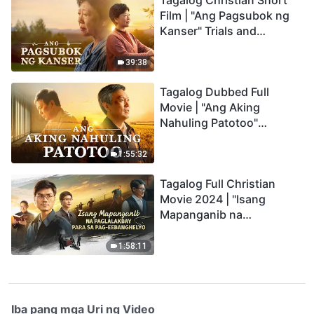
Tagalog Christian Short
Film | "Ang Pagsubok ng
Kanser" Trials and
Refinements Are God's
Blessings
39:38
Tagalog Dubbed Full
Movie | "Ang Aking
Nahuling Patotoo"
Profoundly Moving
Testimony of Repentance
1:55:32
Tagalog Full Christian
Movie 2024 | "Isang
Mapanganib na
Paglalakbay para sa Pag-
eebanghelyo"
1:58:11
Iba pang mga Uri ng Video