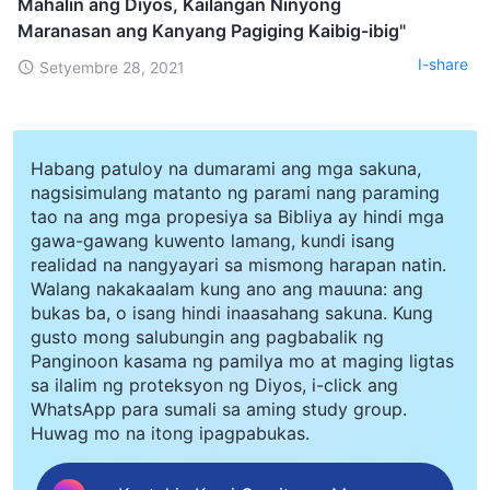
Mahalin ang Diyos, Kailangan Ninyong
Maranasan ang Kanyang Pagiging Kaibig-ibig"
I-share
Setyembre 28, 2021
Habang patuloy na dumarami ang mga sakuna,
nagsisimulang matanto ng parami nang paraming
tao na ang mga propesiya sa Bibliya ay hindi mga
gawa-gawang kuwento lamang, kundi isang
realidad na nangyayari sa mismong harapan natin.
Walang nakakaalam kung ano ang mauuna: ang
bukas ba, o isang hindi inaasahang sakuna. Kung
gusto mong salubungin ang pagbabalik ng
Panginoon kasama ng pamilya mo at maging ligtas
sa ilalim ng proteksyon ng Diyos, i-click ang
WhatsApp para sumali sa aming study group.
Huwag mo na itong ipagpabukas.