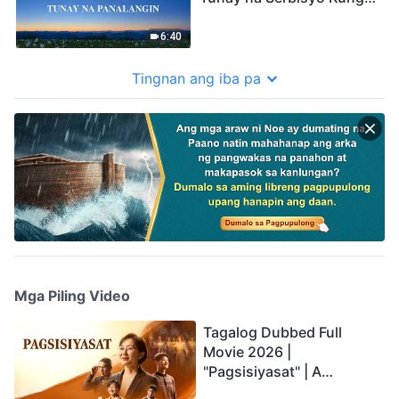
Walang Tunay na
Panalangin"
6:40
Tingnan ang iba pa
Mga Piling Video
Tagalog Dubbed Full
Movie 2026 |
"Pagsisiyasat" | A
Testimony of Christians