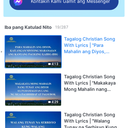
Kontakin Kami Gamit ang Messenger
Iba pang Katulad Nito
19
/
287
Tagalog Christian Song
With Lyrics | "Para
Mahalin ang Diyos,
Kailangan Ninyong
Maranasan ang Kanyang
4:13
Pagiging Kaibig-ibig"
Tagalog Christian Song
With Lyrics | "Makakaya
Mong Mahalin nang
Tunay ang Diyos sa
Pamamagitan Lang ng
4:29
mga Paghihirap at
Pagsubok"
Tagalog Christian Song
With Lyrics | "Walang
Tunay na Serbisyo Kung