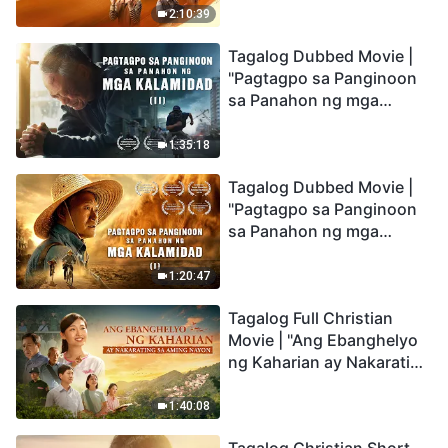
Being Caught up During
2:10:39
the Catastrophes
Tagalog Dubbed Movie |
"Pagtagpo sa Panginoon
sa Panahon ng mga
Kalamidad" (II) Dumarating
Na ang mga Kalamidad sa
1:35:18
mga Huling Araw. Paano
Tagalog Dubbed Movie |
Tayo Makakapasok sa
"Pagtagpo sa Panginoon
Kaharian ng Diyos?
sa Panahon ng mga
Kalamidad" (I) Krisis sa
Mundo: Saan Patungo ang
1:20:47
Kapalaran ng
Tagalog Full Christian
Sangkatauhan?
Movie | "Ang Ebanghelyo
ng Kaharian ay Nakarating
sa Aming Nayon"
1:40:08