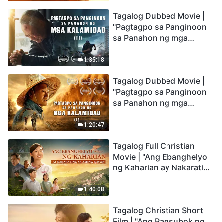
the Catastrophes
Tagalog Dubbed Movie |
"Pagtagpo sa Panginoon
sa Panahon ng mga
Kalamidad" (II) Dumarating
Na ang mga Kalamidad sa
1:35:18
mga Huling Araw. Paano
Tagalog Dubbed Movie |
Tayo Makakapasok sa
"Pagtagpo sa Panginoon
Kaharian ng Diyos?
sa Panahon ng mga
Kalamidad" (I) Krisis sa
Mundo: Saan Patungo ang
1:20:47
Kapalaran ng
Tagalog Full Christian
Sangkatauhan?
Movie | "Ang Ebanghelyo
ng Kaharian ay Nakarating
sa Aming Nayon"
1:40:08
Tagalog Christian Short
Film | "Ang Pagsubok ng