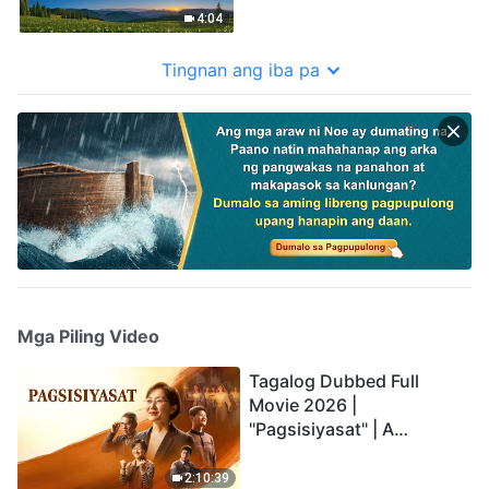
4:04
Tingnan ang iba pa
Mga Piling Video
Tagalog Dubbed Full
Movie 2026 |
"Pagsisiyasat" | A
Testimony of Christians
Being Caught up During
2:10:39