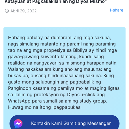
Katayuan at Pagkakakilanlan ng Diyos Mismo"
I-share
Abril 29, 2022
Habang patuloy na dumarami ang mga sakuna,
nagsisimulang matanto ng parami nang paraming
tao na ang mga propesiya sa Bibliya ay hindi mga
gawa-gawang kuwento lamang, kundi isang
realidad na nangyayari sa mismong harapan natin.
Walang nakakaalam kung ano ang mauuna: ang
bukas ba, o isang hindi inaasahang sakuna. Kung
gusto mong salubungin ang pagbabalik ng
Panginoon kasama ng pamilya mo at maging ligtas
sa ilalim ng proteksyon ng Diyos, i-click ang
WhatsApp para sumali sa aming study group.
Huwag mo na itong ipagpabukas.
Kontakin Kami Gamit ang Messenger