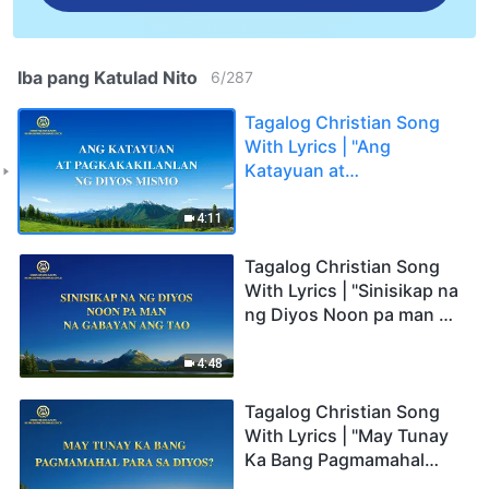
Iba pang Katulad Nito
6
/
287
Tagalog Christian Song
With Lyrics | "Ang
Katayuan at
Pagkakakilanlan ng Diyos
Mismo"
4:11
Tagalog Christian Song
With Lyrics | "Sinisikap na
ng Diyos Noon pa man na
Gabayan ang Tao"
4:48
Tagalog Christian Song
With Lyrics | "May Tunay
Ka Bang Pagmamahal
para sa Diyos?"