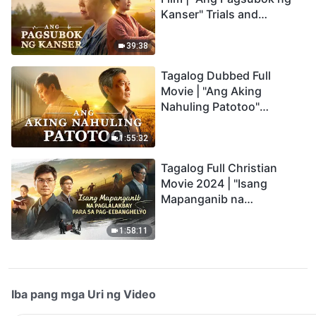
Kanser" Trials and
Refinements Are God's
Blessings
39:38
Tagalog Dubbed Full
Movie | "Ang Aking
Nahuling Patotoo"
Profoundly Moving
Testimony of Repentance
1:55:32
Tagalog Full Christian
Movie 2024 | "Isang
Mapanganib na
Paglalakbay para sa Pag-
eebanghelyo"
1:58:11
Iba pang mga Uri ng Video