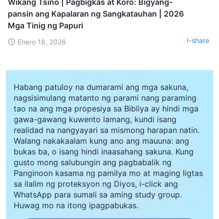
Wikang Tsino | Pagbigkas at Koro: Bigyang-
pansin ang Kapalaran ng Sangkatauhan | 2026
Mga Tinig ng Papuri
I-share
Enero 18, 2026
Habang patuloy na dumarami ang mga sakuna,
nagsisimulang matanto ng parami nang paraming
tao na ang mga propesiya sa Bibliya ay hindi mga
gawa-gawang kuwento lamang, kundi isang
realidad na nangyayari sa mismong harapan natin.
Walang nakakaalam kung ano ang mauuna: ang
bukas ba, o isang hindi inaasahang sakuna. Kung
gusto mong salubungin ang pagbabalik ng
Panginoon kasama ng pamilya mo at maging ligtas
sa ilalim ng proteksyon ng Diyos, i-click ang
WhatsApp para sumali sa aming study group.
Huwag mo na itong ipagpabukas.