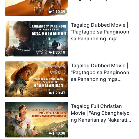
Testimony of Christians
Being Caught up During
2:10:39
the Catastrophes
Tagalog Dubbed Movie |
"Pagtagpo sa Panginoon
sa Panahon ng mga
Kalamidad" (II) Dumarating
Na ang mga Kalamidad sa
1:35:18
mga Huling Araw. Paano
Tagalog Dubbed Movie |
Tayo Makakapasok sa
"Pagtagpo sa Panginoon
Kaharian ng Diyos?
sa Panahon ng mga
Kalamidad" (I) Krisis sa
Mundo: Saan Patungo ang
1:20:47
Kapalaran ng
Tagalog Full Christian
Sangkatauhan?
Movie | "Ang Ebanghelyo
ng Kaharian ay Nakarating
sa Aming Nayon"
1:40:08