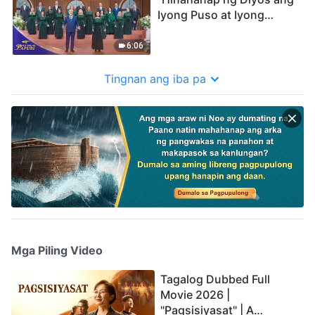
Iyong Puso at Iyong
Espiritu" Choral Hymn |
2026 Mga Tinig ng Papuri
6:06
Tingnan ang iba pa
Mga Piling Video
Tagalog Dubbed Full
Movie 2026 |
"Pagsisiyasat" | A