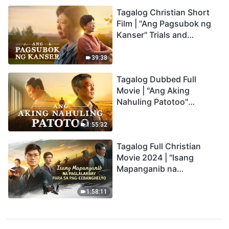
Tagalog Christian Short
Film | "Ang Pagsubok ng
Kanser" Trials and
Refinements Are God's
Blessings
39:38
Tagalog Dubbed Full
Movie | "Ang Aking
Nahuling Patotoo"
Profoundly Moving
Testimony of Repentance
1:55:32
Tagalog Full Christian
Movie 2024 | "Isang
Mapanganib na
Paglalakbay para sa Pag-
eebanghelyo"
1:58:11