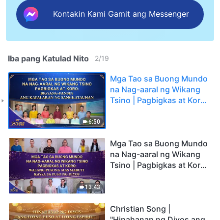
Kontakin Kami Gamit ang Messenger
Iba pang Katulad Nito
2
/
19
Mga Tao sa Buong Mundo
na Nag-aaral ng Wikang
Tsino | Pagbigkas at Koro:
Bigyang-pansin ang
Kapalaran ng
6:50
Sangkatauhan | 2026
Mga Tinig ng Papuri
Mga Tao sa Buong Mundo
na Nag-aaral ng Wikang
Tsino | Pagbigkas at Koro:
Walang Pusong Mas
Mabuti Kaysa sa Puso ng
13:43
Diyos | 2026 Mga Tinig ng
Papuri
Christian Song |
"Hinahanap ng Diyos ang