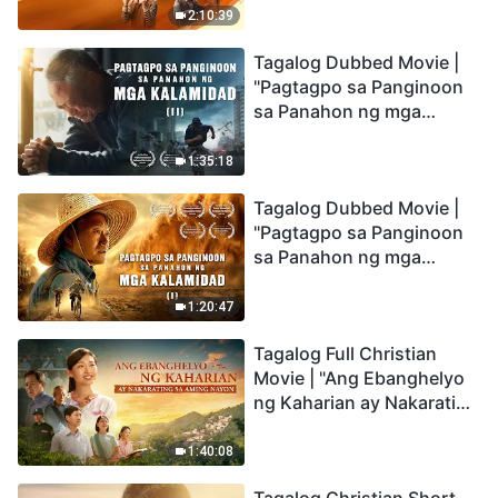
Being Caught up During
2:10:39
the Catastrophes
Tagalog Dubbed Movie |
"Pagtagpo sa Panginoon
sa Panahon ng mga
Kalamidad" (II) Dumarating
Na ang mga Kalamidad sa
1:35:18
mga Huling Araw. Paano
Tagalog Dubbed Movie |
Tayo Makakapasok sa
"Pagtagpo sa Panginoon
Kaharian ng Diyos?
sa Panahon ng mga
Kalamidad" (I) Krisis sa
Mundo: Saan Patungo ang
1:20:47
Kapalaran ng
Tagalog Full Christian
Sangkatauhan?
Movie | "Ang Ebanghelyo
ng Kaharian ay Nakarating
sa Aming Nayon"
1:40:08