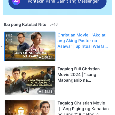
Kontakin Kami Gamit ang Messenger
Iba pang Katulad Nito
5
/
46
Christian Movie | "Ako at
ang Aking Pastor na
Asawa" | Spiritual Warfare
in Welcoming the Lord's
Return
2:00:24
Tagalog Full Christian
Movie 2024 | "Isang
Mapanganib na
Paglalakbay para sa Pag-
eebanghelyo"
1:58:11
Tagalog Christian Movie
｜"Ang Piging ng Kaharian
ng Langit" A Catholic