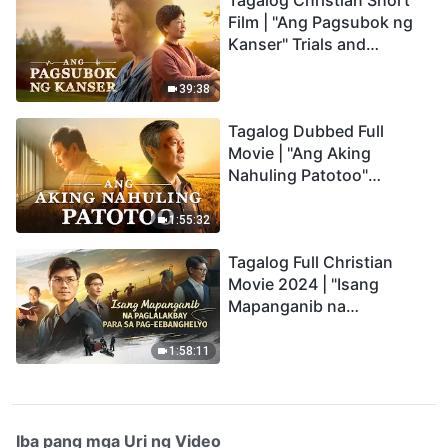
Tagalog Christian Short
Film | "Ang Pagsubok ng
Kanser" Trials and
Refinements Are God's
Blessings
39:38
Tagalog Dubbed Full
Movie | "Ang Aking
Nahuling Patotoo"
Profoundly Moving
Testimony of Repentance
1:55:32
Tagalog Full Christian
Movie 2024 | "Isang
Mapanganib na
Paglalakbay para sa Pag-
eebanghelyo"
1:58:11
Iba pang mga Uri ng Video