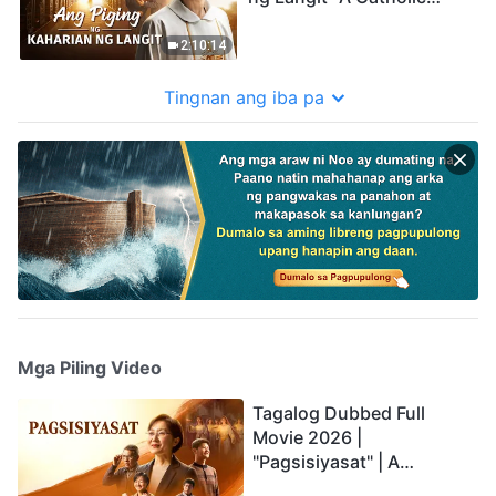
Priest's Faith Testimony
2:10:14
Tingnan ang iba pa
Mga Piling Video
Tagalog Dubbed Full
Movie 2026 |
"Pagsisiyasat" | A
Testimony of Christians