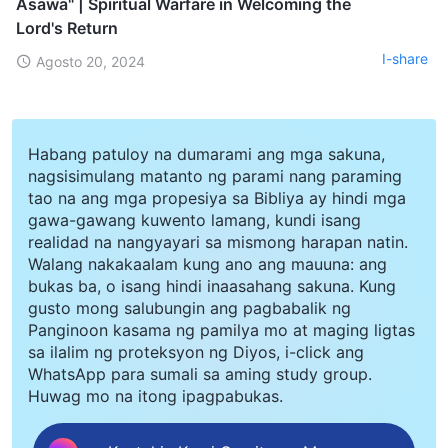
Asawa" | Spiritual Warfare in Welcoming the
Lord's Return
I-share
Agosto 20, 2024
Habang patuloy na dumarami ang mga sakuna,
nagsisimulang matanto ng parami nang paraming
tao na ang mga propesiya sa Bibliya ay hindi mga
gawa-gawang kuwento lamang, kundi isang
realidad na nangyayari sa mismong harapan natin.
Walang nakakaalam kung ano ang mauuna: ang
bukas ba, o isang hindi inaasahang sakuna. Kung
gusto mong salubungin ang pagbabalik ng
Panginoon kasama ng pamilya mo at maging ligtas
sa ilalim ng proteksyon ng Diyos, i-click ang
WhatsApp para sumali sa aming study group.
Huwag mo na itong ipagpabukas.