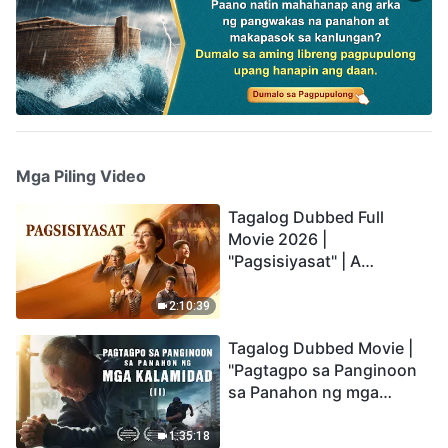
Mga Piling Video
Tagalog Dubbed Full
Movie 2026 |
"Pagsisiyasat" | A
Testimony of Christians
Being Caught up During
2:10:39
the Catastrophes
Tagalog Dubbed Movie |
"Pagtagpo sa Panginoon
sa Panahon ng mga
Kalamidad" (II) Dumarating
Na ang mga Kalamidad sa
1:35:18