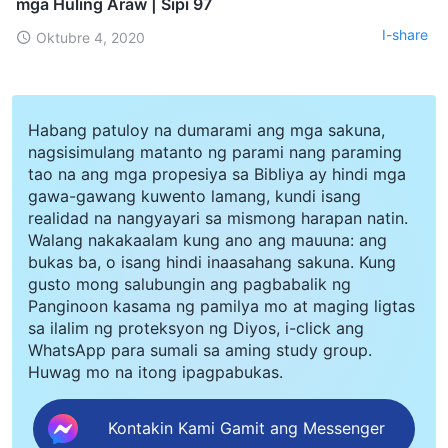
mga Huling Araw | Sipi 97
I-share
Oktubre 4, 2020
Habang patuloy na dumarami ang mga sakuna,
nagsisimulang matanto ng parami nang paraming
tao na ang mga propesiya sa Bibliya ay hindi mga
gawa-gawang kuwento lamang, kundi isang
realidad na nangyayari sa mismong harapan natin.
Walang nakakaalam kung ano ang mauuna: ang
bukas ba, o isang hindi inaasahang sakuna. Kung
gusto mong salubungin ang pagbabalik ng
Panginoon kasama ng pamilya mo at maging ligtas
sa ilalim ng proteksyon ng Diyos, i-click ang
WhatsApp para sumali sa aming study group.
Huwag mo na itong ipagpabukas.
Kontakin Kami Gamit ang Messenger