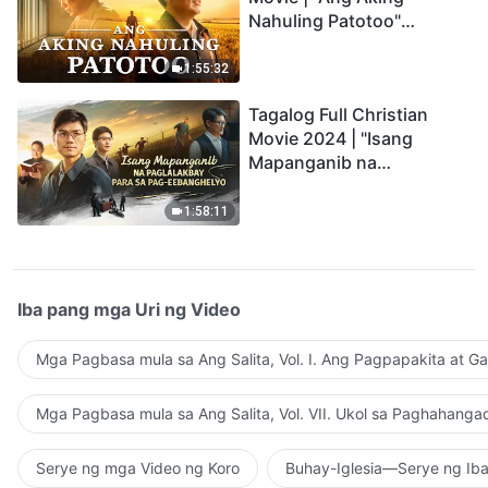
Nahuling Patotoo"
Profoundly Moving
Testimony of Repentance
1:55:32
Tagalog Full Christian
Movie 2024 | "Isang
Mapanganib na
Paglalakbay para sa Pag-
eebanghelyo"
1:58:11
Iba pang mga Uri ng Video
Mga Pagbasa mula sa Ang Salita, Vol. I. Ang Pagpapakita at G
Mga Pagbasa mula sa Ang Salita, Vol. VII. Ukol sa Paghahanga
Serye ng mga Video ng Koro
Buhay-Iglesia—Serye ng Iba