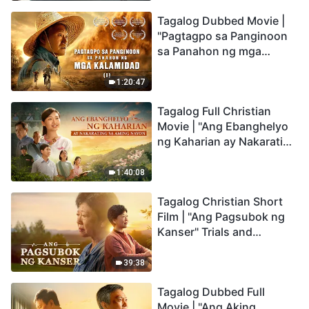
mga Huling Araw. Paano
Tagalog Dubbed Movie |
Tayo Makakapasok sa
"Pagtagpo sa Panginoon
Kaharian ng Diyos?
sa Panahon ng mga
Kalamidad" (I) Krisis sa
Mundo: Saan Patungo ang
1:20:47
Kapalaran ng
Tagalog Full Christian
Sangkatauhan?
Movie | "Ang Ebanghelyo
ng Kaharian ay Nakarating
sa Aming Nayon"
1:40:08
Tagalog Christian Short
Film | "Ang Pagsubok ng
Kanser" Trials and
Refinements Are God's
Blessings
39:38
Tagalog Dubbed Full
Movie | "Ang Aking