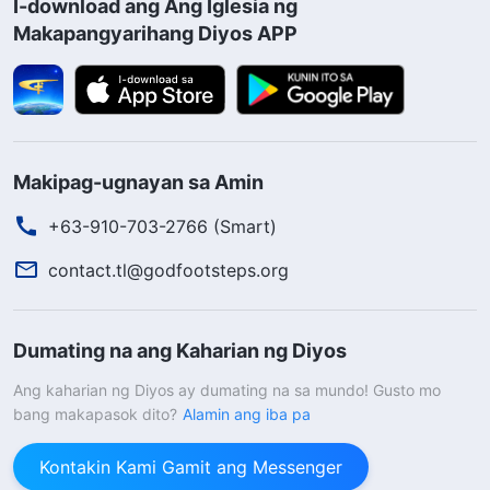
I-download ang Ang Iglesia ng
Makapangyarihang Diyos APP
Makipag-ugnayan sa Amin
+63-910-703-2766 (Smart)
contact.tl@godfootsteps.org
Dumating na ang Kaharian ng Diyos
Ang kaharian ng Diyos ay dumating na sa mundo! Gusto mo
bang makapasok dito?
Alamin ang iba pa
Kontakin Kami Gamit ang Messenger