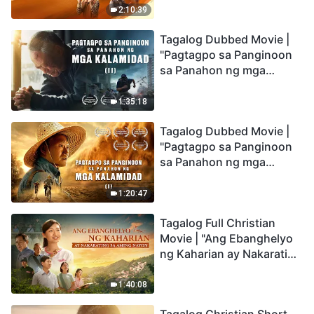
Being Caught up During
2:10:39
the Catastrophes
Tagalog Dubbed Movie |
"Pagtagpo sa Panginoon
sa Panahon ng mga
Kalamidad" (II) Dumarating
Na ang mga Kalamidad sa
1:35:18
mga Huling Araw. Paano
Tagalog Dubbed Movie |
Tayo Makakapasok sa
"Pagtagpo sa Panginoon
Kaharian ng Diyos?
sa Panahon ng mga
Kalamidad" (I) Krisis sa
Mundo: Saan Patungo ang
1:20:47
Kapalaran ng
Tagalog Full Christian
Sangkatauhan?
Movie | "Ang Ebanghelyo
ng Kaharian ay Nakarating
sa Aming Nayon"
1:40:08