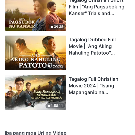
Tagalog Christian Short
Film | "Ang Pagsubok ng
Kanser" Trials and
Refinements Are God's
Blessings
39:38
Tagalog Dubbed Full
Movie | "Ang Aking
Nahuling Patotoo"
Profoundly Moving
Testimony of Repentance
1:55:32
Tagalog Full Christian
Movie 2024 | "Isang
Mapanganib na
Paglalakbay para sa Pag-
eebanghelyo"
1:58:11
Iba pang mga Uri ng Video