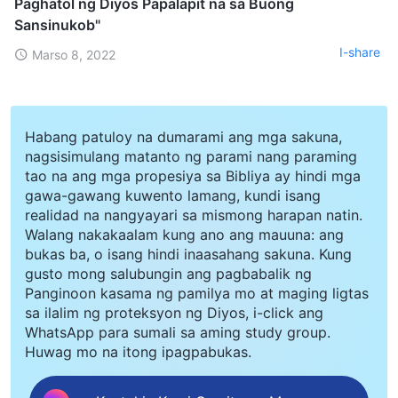
Paghatol ng Diyos Papalapit na sa Buong
Sansinukob"
I-share
Marso 8, 2022
Habang patuloy na dumarami ang mga sakuna,
nagsisimulang matanto ng parami nang paraming
tao na ang mga propesiya sa Bibliya ay hindi mga
gawa-gawang kuwento lamang, kundi isang
realidad na nangyayari sa mismong harapan natin.
Walang nakakaalam kung ano ang mauuna: ang
bukas ba, o isang hindi inaasahang sakuna. Kung
gusto mong salubungin ang pagbabalik ng
Panginoon kasama ng pamilya mo at maging ligtas
sa ilalim ng proteksyon ng Diyos, i-click ang
WhatsApp para sumali sa aming study group.
Huwag mo na itong ipagpabukas.