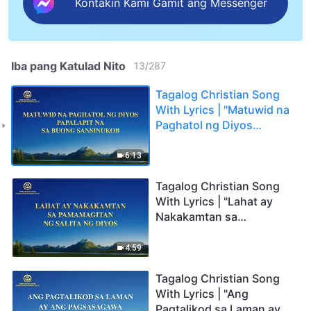
Kontakin Kami Gamit ang Messenger
Iba pang Katulad Nito
13
/
287
Tagalog Christian Song
With Lyrics | "Matuwid na
Paghatol ng Diyos
Papalapit na sa Buong
Sansinukob"
6:13
Tagalog Christian Song
With Lyrics | "Lahat ay
Nakakamtan sa
Pamamagitan ng Salita ng
Diyos"
4:59
Tagalog Christian Song
With Lyrics | "Ang
Pagtalikod sa Laman ay