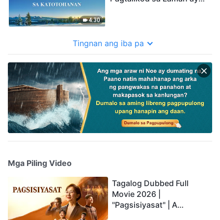
ang Pagsasagawa sa
Katotohanan"
4:30
Tingnan ang iba pa
Mga Piling Video
Tagalog Dubbed Full
Movie 2026 |
"Pagsisiyasat" | A
Testimony of Christians