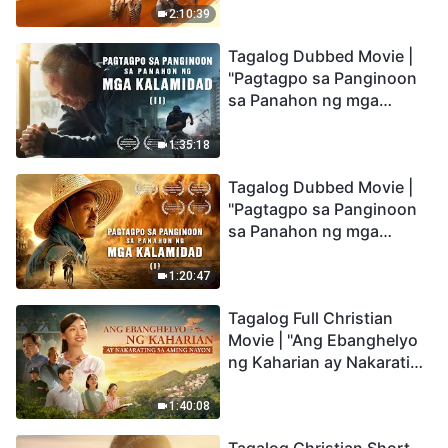
Being Caught up During
2:10:39
the Catastrophes
Tagalog Dubbed Movie |
"Pagtagpo sa Panginoon
sa Panahon ng mga
Kalamidad" (II) Dumarating
Na ang mga Kalamidad sa
1:35:18
mga Huling Araw. Paano
Tagalog Dubbed Movie |
Tayo Makakapasok sa
"Pagtagpo sa Panginoon
Kaharian ng Diyos?
sa Panahon ng mga
Kalamidad" (I) Krisis sa
Mundo: Saan Patungo ang
1:20:47
Kapalaran ng
Tagalog Full Christian
Sangkatauhan?
Movie | "Ang Ebanghelyo
ng Kaharian ay Nakarating
sa Aming Nayon"
1:40:08