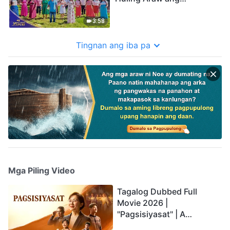
Kapanahunan ng
Kaharian" Choral Hymn |
3:58
2026 Mga Tinig ng Papuri
Tingnan ang iba pa
Mga Piling Video
Tagalog Dubbed Full
Movie 2026 |
"Pagsisiyasat" | A
Testimony of Christians