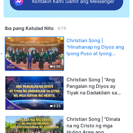
Kontakin Kami Gamit ang Messenger
Iba pang Katulad Nito
4
/
19
Christian Song |
"Hinahanap ng Diyos ang
Iyong Puso at Iyong
Espiritu" Choral Hymn |
2026 Mga Tinig ng Papuri
6:06
Christian Song | "Ang
Pangalan ng Diyos ay
Tiyak na Dadakilain sa
Gitna ng mga Bayan ng
Hentil" Choral Hymn |
5:25
2026 Mga Tinig ng Papuri
Christian Song | "Dinala
na ng Cristo ng mga
Huling Araw ang