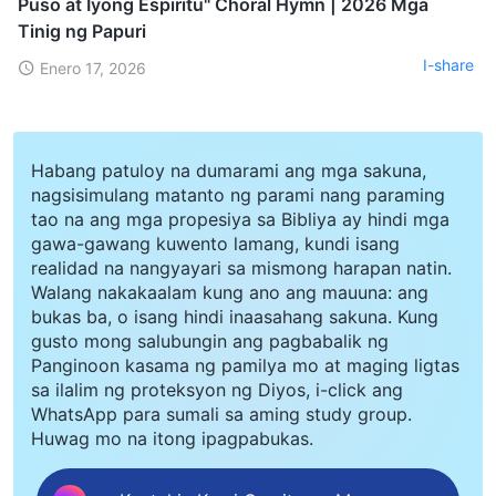
Puso at Iyong Espiritu" Choral Hymn | 2026 Mga
Tinig ng Papuri
I-share
Enero 17, 2026
Habang patuloy na dumarami ang mga sakuna,
nagsisimulang matanto ng parami nang paraming
tao na ang mga propesiya sa Bibliya ay hindi mga
gawa-gawang kuwento lamang, kundi isang
realidad na nangyayari sa mismong harapan natin.
Walang nakakaalam kung ano ang mauuna: ang
bukas ba, o isang hindi inaasahang sakuna. Kung
gusto mong salubungin ang pagbabalik ng
Panginoon kasama ng pamilya mo at maging ligtas
sa ilalim ng proteksyon ng Diyos, i-click ang
WhatsApp para sumali sa aming study group.
Huwag mo na itong ipagpabukas.