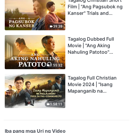
Tagalog Christian Short
Film | "Ang Pagsubok ng
Kanser" Trials and
Refinements Are God's
Blessings
39:38
Tagalog Dubbed Full
Movie | "Ang Aking
Nahuling Patotoo"
Profoundly Moving
Testimony of Repentance
1:55:32
Tagalog Full Christian
Movie 2024 | "Isang
Mapanganib na
Paglalakbay para sa Pag-
eebanghelyo"
1:58:11
Iba pang mga Uri ng Video