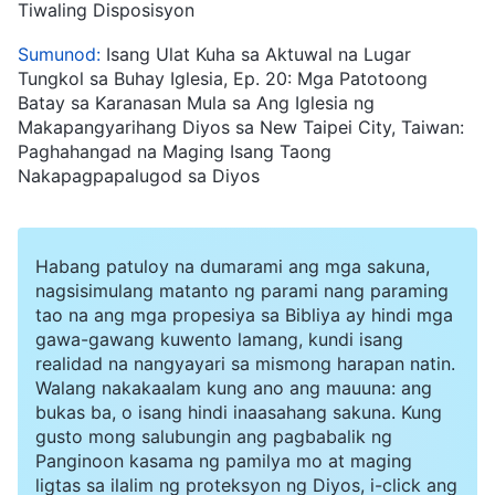
Tiwaling Disposisyon
Sumunod:
Isang Ulat Kuha sa Aktuwal na Lugar
Tungkol sa Buhay Iglesia, Ep. 20: Mga Patotoong
Batay sa Karanasan Mula sa Ang Iglesia ng
Makapangyarihang Diyos sa New Taipei City, Taiwan:
Paghahangad na Maging Isang Taong
Nakapagpapalugod sa Diyos
Habang patuloy na dumarami ang mga sakuna,
nagsisimulang matanto ng parami nang paraming
tao na ang mga propesiya sa Bibliya ay hindi mga
gawa-gawang kuwento lamang, kundi isang
realidad na nangyayari sa mismong harapan natin.
Walang nakakaalam kung ano ang mauuna: ang
bukas ba, o isang hindi inaasahang sakuna. Kung
gusto mong salubungin ang pagbabalik ng
Panginoon kasama ng pamilya mo at maging
ligtas sa ilalim ng proteksyon ng Diyos, i-click ang