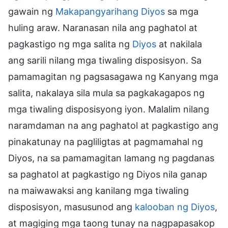
gawain ng
Makapangyarihang Diyos
sa mga
huling araw. Naranasan nila ang paghatol at
pagkastigo ng mga salita ng
Diyos
at nakilala
ang sarili nilang mga tiwaling disposisyon. Sa
pamamagitan ng pagsasagawa ng Kanyang mga
salita, nakalaya sila mula sa pagkakagapos ng
mga tiwaling disposisyong iyon. Malalim nilang
naramdaman na ang paghatol at pagkastigo ang
pinakatunay na pagliligtas at pagmamahal ng
Diyos, na sa pamamagitan lamang ng pagdanas
sa paghatol at pagkastigo ng Diyos nila ganap
na maiwawaksi ang kanilang mga tiwaling
disposisyon, masusunod ang
kalooban ng Diyos
,
at magiging mga taong tunay na nagpapasakop