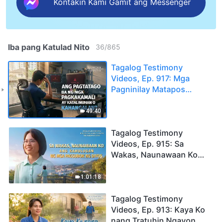
Kontakin Kami Gamit ang Messenger
Iba pang Katulad Nito
36
/
865
Tagalog Testimony
Videos, Ep. 917: Mga
Pagninilay Matapos
Pagtakpan ang Isang
Pagkakamali
49:40
Tagalog Testimony
Videos, Ep. 915: Sa
Wakas, Naunawaan Ko
ang Kahulugan ng mga
Pagsubok ng Diyos
1:01:18
Tagalog Testimony
Videos, Ep. 913: Kaya Ko
nang Tratuhin Ngayon