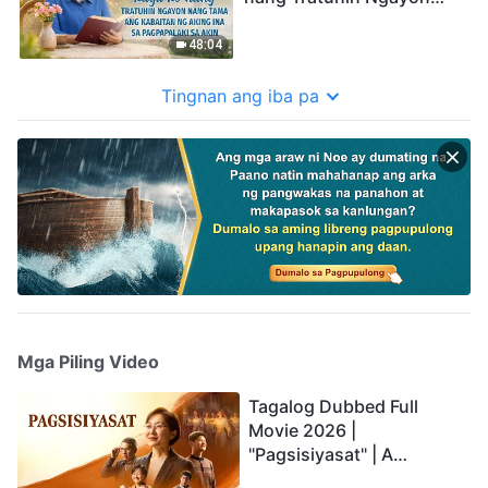
nang Tama ang Kabaitan
ng Aking Ina sa
48:04
Pagpapalaki sa Akin
Tingnan ang iba pa
Mga Piling Video
Tagalog Dubbed Full
Movie 2026 |
"Pagsisiyasat" | A
Testimony of Christians