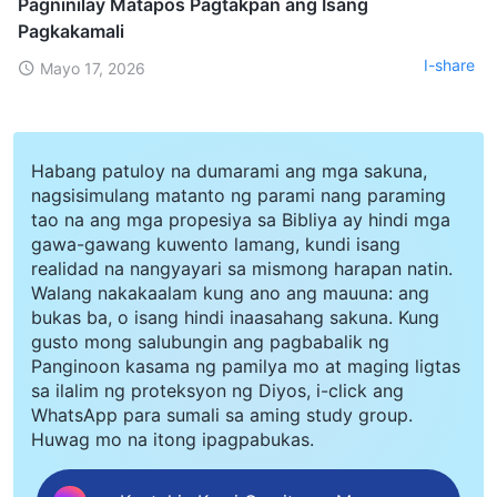
Pagninilay Matapos Pagtakpan ang Isang
Pagkakamali
I-share
Mayo 17, 2026
Habang patuloy na dumarami ang mga sakuna,
nagsisimulang matanto ng parami nang paraming
tao na ang mga propesiya sa Bibliya ay hindi mga
gawa-gawang kuwento lamang, kundi isang
realidad na nangyayari sa mismong harapan natin.
Walang nakakaalam kung ano ang mauuna: ang
bukas ba, o isang hindi inaasahang sakuna. Kung
gusto mong salubungin ang pagbabalik ng
Panginoon kasama ng pamilya mo at maging ligtas
sa ilalim ng proteksyon ng Diyos, i-click ang
WhatsApp para sumali sa aming study group.
Huwag mo na itong ipagpabukas.