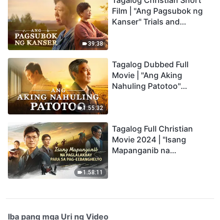
Tagalog Christian Short
Film | "Ang Pagsubok ng
Kanser" Trials and
Refinements Are God's
Blessings
39:38
Tagalog Dubbed Full
Movie | "Ang Aking
Nahuling Patotoo"
Profoundly Moving
Testimony of Repentance
1:55:32
Tagalog Full Christian
Movie 2024 | "Isang
Mapanganib na
Paglalakbay para sa Pag-
eebanghelyo"
1:58:11
Iba pang mga Uri ng Video