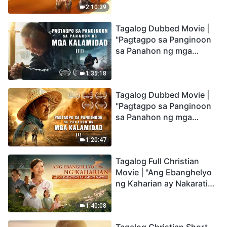
Being Caught up During
2:10:39
the Catastrophes
Tagalog Dubbed Movie |
"Pagtagpo sa Panginoon
sa Panahon ng mga
Kalamidad" (II) Dumarating
Na ang mga Kalamidad sa
1:35:18
mga Huling Araw. Paano
Tagalog Dubbed Movie |
Tayo Makakapasok sa
"Pagtagpo sa Panginoon
Kaharian ng Diyos?
sa Panahon ng mga
Kalamidad" (I) Krisis sa
Mundo: Saan Patungo ang
1:20:47
Kapalaran ng
Tagalog Full Christian
Sangkatauhan?
Movie | "Ang Ebanghelyo
ng Kaharian ay Nakarating
sa Aming Nayon"
1:40:08