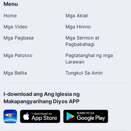
Menu
Home
Mga Aklat
Mga Video
Mga Himno
Mga Pagbasa
Mga Sermon at
Pagbabahagi
Mga Patotoo
Pagtatanghal ng mga
Larawan
Mga Balita
Tungkol Sa Amin
I-download ang Ang Iglesia ng
Makapangyarihang Diyos APP