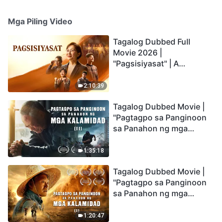
Mga Piling Video
Tagalog Dubbed Full
Movie 2026 |
"Pagsisiyasat" | A
Testimony of Christians
Being Caught up During
2:10:39
the Catastrophes
Tagalog Dubbed Movie |
"Pagtagpo sa Panginoon
sa Panahon ng mga
Kalamidad" (II) Dumarating
Na ang mga Kalamidad sa
1:35:18
mga Huling Araw. Paano
Tagalog Dubbed Movie |
Tayo Makakapasok sa
"Pagtagpo sa Panginoon
Kaharian ng Diyos?
sa Panahon ng mga
Kalamidad" (I) Krisis sa
Mundo: Saan Patungo ang
1:20:47