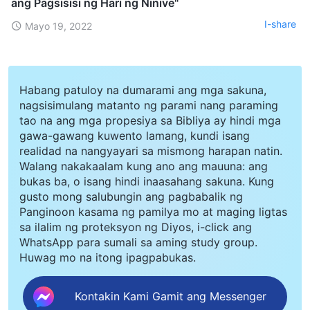
ang Pagsisisi ng Hari ng Ninive"
I-share
Mayo 19, 2022
Habang patuloy na dumarami ang mga sakuna,
nagsisimulang matanto ng parami nang paraming
tao na ang mga propesiya sa Bibliya ay hindi mga
gawa-gawang kuwento lamang, kundi isang
realidad na nangyayari sa mismong harapan natin.
Walang nakakaalam kung ano ang mauuna: ang
bukas ba, o isang hindi inaasahang sakuna. Kung
gusto mong salubungin ang pagbabalik ng
Panginoon kasama ng pamilya mo at maging ligtas
sa ilalim ng proteksyon ng Diyos, i-click ang
WhatsApp para sumali sa aming study group.
Huwag mo na itong ipagpabukas.
Kontakin Kami Gamit ang Messenger