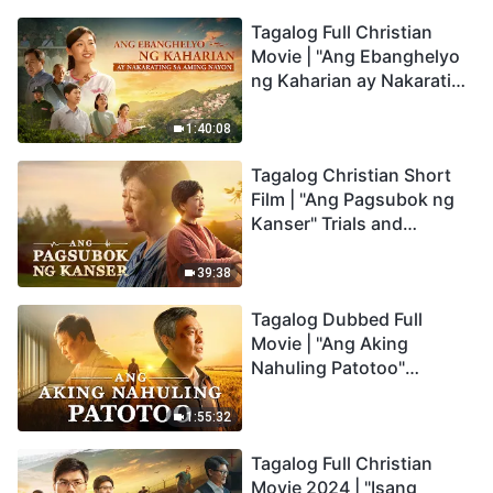
Kapalaran ng
Tagalog Full Christian
Sangkatauhan?
Movie | "Ang Ebanghelyo
ng Kaharian ay Nakarating
sa Aming Nayon"
1:40:08
Tagalog Christian Short
Film | "Ang Pagsubok ng
Kanser" Trials and
Refinements Are God's
Blessings
39:38
Tagalog Dubbed Full
Movie | "Ang Aking
Nahuling Patotoo"
Profoundly Moving
Testimony of Repentance
1:55:32
Tagalog Full Christian
Movie 2024 | "Isang