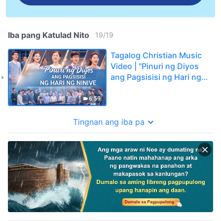
Iba pang Katulad Nito
19
/
19
Tagalog Christian Music
Video | "Pinuri ng Diyos
ang Pagsisisi ng Hari ng
Ninive"
6:59
Tingnan ang iba pa