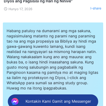
Diyos ang Pagsisisi ng Hari ng Ninive"
I-share
Hunyo 17, 2026
Habang patuloy na dumarami ang mga sakuna,
nagsisimulang matanto ng parami nang paraming
tao na ang mga propesiya sa Bibliya ay hindi mga
gawa-gawang kuwento lamang, kundi isang
realidad na nangyayari sa mismong harapan natin.
Walang nakakaalam kung ano ang mauuna: ang
bukas ba, o isang hindi inaasahang sakuna. Kung
gusto mong salubungin ang pagbabalik ng
Panginoon kasama ng pamilya mo at maging ligtas
sa ilalim ng proteksyon ng Diyos, i-click ang
WhatsApp para sumali sa aming study group.
Huwag mo na itong ipagpabukas.
Kontakin Kami Gamit ang Messenger