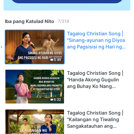
Iba pang Katulad Nito
7
/
319
Tagalog Christian Song |
"Sinang-ayunan ng Diyos
ang Pagsisisi ng Hari ng
Ninive"
5:49
Tagalog Christian Song |
"Handa Akong Gugulin
ang Buhay Ko Nang
Kasama ang Paghatol at
Pagkastigo ng Diyos"
6:32
Tagalog Christian Song |
"Kailangan ng Tiwaling
Sangakatauhan ang
Pagliligtas ng Diyos"