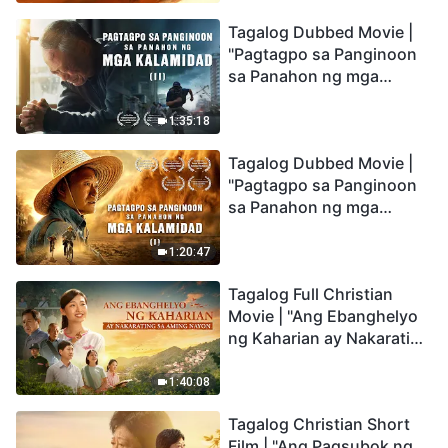
the Catastrophes
Tagalog Dubbed Movie |
"Pagtagpo sa Panginoon
sa Panahon ng mga
Kalamidad" (II) Dumarating
Na ang mga Kalamidad sa
1:35:18
mga Huling Araw. Paano
Tagalog Dubbed Movie |
Tayo Makakapasok sa
"Pagtagpo sa Panginoon
Kaharian ng Diyos?
sa Panahon ng mga
Kalamidad" (I) Krisis sa
Mundo: Saan Patungo ang
1:20:47
Kapalaran ng
Tagalog Full Christian
Sangkatauhan?
Movie | "Ang Ebanghelyo
ng Kaharian ay Nakarating
sa Aming Nayon"
1:40:08
Tagalog Christian Short
Film | "Ang Pagsubok ng