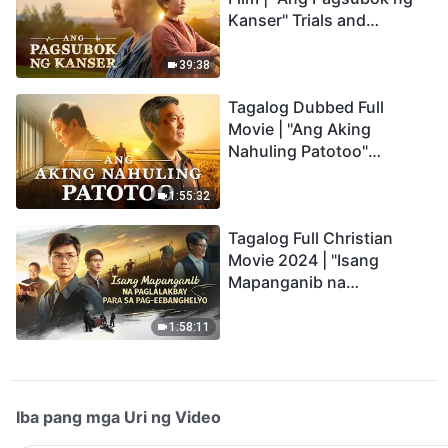
Kanser" Trials and
Refinements Are God's
Blessings
39:38
Tagalog Dubbed Full
Movie | "Ang Aking
Nahuling Patotoo"
Profoundly Moving
Testimony of Repentance
1:55:32
Tagalog Full Christian
Movie 2024 | "Isang
Mapanganib na
Paglalakbay para sa Pag-
eebanghelyo"
1:58:11
Iba pang mga Uri ng Video