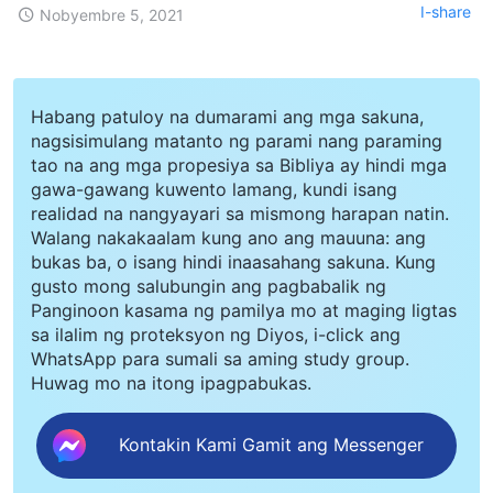
I-share
Nobyembre 5, 2021
Habang patuloy na dumarami ang mga sakuna,
nagsisimulang matanto ng parami nang paraming
tao na ang mga propesiya sa Bibliya ay hindi mga
gawa-gawang kuwento lamang, kundi isang
realidad na nangyayari sa mismong harapan natin.
Walang nakakaalam kung ano ang mauuna: ang
bukas ba, o isang hindi inaasahang sakuna. Kung
gusto mong salubungin ang pagbabalik ng
Panginoon kasama ng pamilya mo at maging ligtas
sa ilalim ng proteksyon ng Diyos, i-click ang
WhatsApp para sumali sa aming study group.
Huwag mo na itong ipagpabukas.
Kontakin Kami Gamit ang Messenger