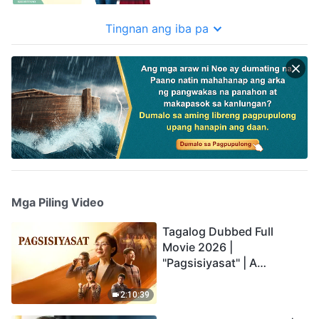
Tingnan ang iba pa
Mga Piling Video
Tagalog Dubbed Full
Movie 2026 |
"Pagsisiyasat" | A
Testimony of Christians
Being Caught up During
2:10:39
the Catastrophes