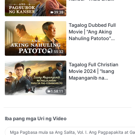
Refinements Are God's
Blessings
39:38
Tagalog Dubbed Full
Movie | "Ang Aking
Nahuling Patotoo"
Profoundly Moving
Testimony of Repentance
1:55:32
Tagalog Full Christian
Movie 2024 | "Isang
Mapanganib na
Paglalakbay para sa Pag-
eebanghelyo"
1:58:11
Iba pang mga Uri ng Video
Mga Pagbasa mula sa Ang Salita, Vol. I. Ang Pagpapakita at G