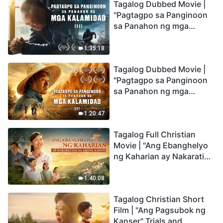
Tagalog Dubbed Movie |
"Pagtagpo sa Panginoon
sa Panahon ng mga
Kalamidad" (II) Dumarating
Na ang mga Kalamidad sa
1:35:18
mga Huling Araw. Paano
Tagalog Dubbed Movie |
Tayo Makakapasok sa
"Pagtagpo sa Panginoon
Kaharian ng Diyos?
sa Panahon ng mga
Kalamidad" (I) Krisis sa
Mundo: Saan Patungo ang
1:20:47
Kapalaran ng
Tagalog Full Christian
Sangkatauhan?
Movie | "Ang Ebanghelyo
ng Kaharian ay Nakarating
sa Aming Nayon"
1:40:08
Tagalog Christian Short
Film | "Ang Pagsubok ng
Kanser" Trials and