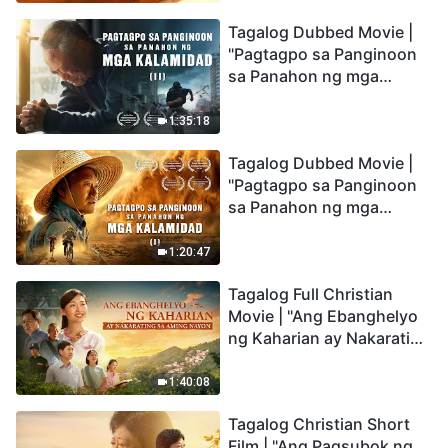
the Catastrophes
Tagalog Dubbed Movie |
"Pagtagpo sa Panginoon
sa Panahon ng mga
Kalamidad" (II) Dumarating
Na ang mga Kalamidad sa
1:35:18
mga Huling Araw. Paano
Tagalog Dubbed Movie |
Tayo Makakapasok sa
"Pagtagpo sa Panginoon
Kaharian ng Diyos?
sa Panahon ng mga
Kalamidad" (I) Krisis sa
Mundo: Saan Patungo ang
1:20:47
Kapalaran ng
Tagalog Full Christian
Sangkatauhan?
Movie | "Ang Ebanghelyo
ng Kaharian ay Nakarating
sa Aming Nayon"
1:40:08
Tagalog Christian Short
Film | "Ang Pagsubok ng