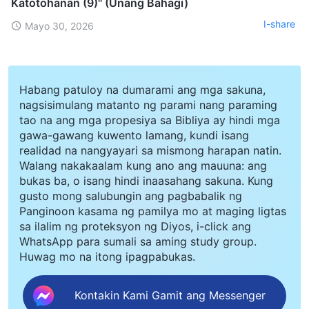
Katotohanan (9)" (Unang Bahagi)
I-share
Mayo 30, 2026
Habang patuloy na dumarami ang mga sakuna,
nagsisimulang matanto ng parami nang paraming
tao na ang mga propesiya sa Bibliya ay hindi mga
gawa-gawang kuwento lamang, kundi isang
realidad na nangyayari sa mismong harapan natin.
Walang nakakaalam kung ano ang mauuna: ang
bukas ba, o isang hindi inaasahang sakuna. Kung
gusto mong salubungin ang pagbabalik ng
Panginoon kasama ng pamilya mo at maging ligtas
sa ilalim ng proteksyon ng Diyos, i-click ang
WhatsApp para sumali sa aming study group.
Huwag mo na itong ipagpabukas.
Kontakin Kami Gamit ang Messenger