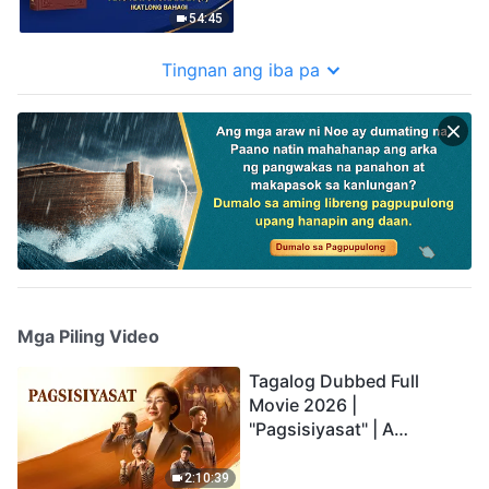
54:45
Tingnan ang iba pa
Mga Piling Video
Tagalog Dubbed Full
Movie 2026 |
"Pagsisiyasat" | A
Testimony of Christians
Being Caught up During
2:10:39