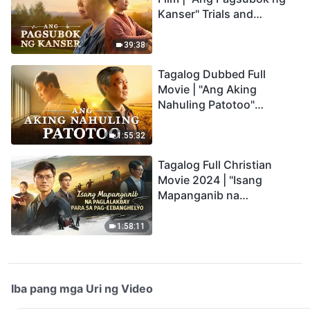
Kanser" Trials and
Refinements Are God's
Blessings
39:38
Tagalog Dubbed Full
Movie | "Ang Aking
Nahuling Patotoo"
Profoundly Moving
Testimony of Repentance
1:55:32
Tagalog Full Christian
Movie 2024 | "Isang
Mapanganib na
Paglalakbay para sa Pag-
eebanghelyo"
1:58:11
Iba pang mga Uri ng Video