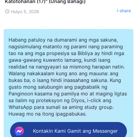
Katotohanan (17)" (Unang Bahagi)
I-share
Hulyo 5, 2026
Habang patuloy na dumarami ang mga sakuna,
nagsisimulang matanto ng parami nang paraming
tao na ang mga propesiya sa Bibliya ay hindi mga
gawa-gawang kuwento lamang, kundi isang
realidad na nangyayari sa mismong harapan natin.
Walang nakakaalam kung ano ang mauuna: ang
bukas ba, o isang hindi inaasahang sakuna. Kung
gusto mong salubungin ang pagbabalik ng
Panginoon kasama ng pamilya mo at maging ligtas
sa ilalim ng proteksyon ng Diyos, i-click ang
WhatsApp para sumali sa aming study group.
Huwag mo na itong ipagpabukas.
Kontakin Kami Gamit ang Messenger