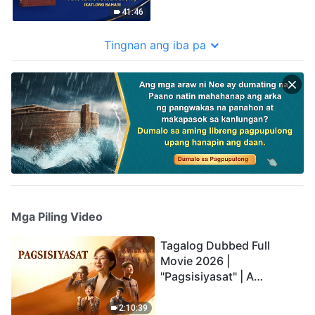
41:46
Tingnan ang iba pa
Mga Piling Video
Tagalog Dubbed Full
Movie 2026 |
"Pagsisiyasat" | A
Testimony of Christians
Being Caught up During
2:10:39