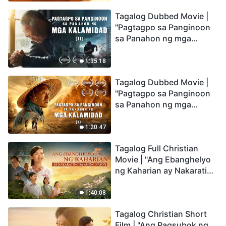
the Catastrophes
Tagalog Dubbed Movie |
"Pagtagpo sa Panginoon
sa Panahon ng mga
Kalamidad" (II) Dumarating
Na ang mga Kalamidad sa
1:35:18
mga Huling Araw. Paano
Tagalog Dubbed Movie |
Tayo Makakapasok sa
"Pagtagpo sa Panginoon
Kaharian ng Diyos?
sa Panahon ng mga
Kalamidad" (I) Krisis sa
Mundo: Saan Patungo ang
1:20:47
Kapalaran ng
Tagalog Full Christian
Sangkatauhan?
Movie | "Ang Ebanghelyo
ng Kaharian ay Nakarating
sa Aming Nayon"
1:40:08
Tagalog Christian Short
Film | "Ang Pagsubok ng