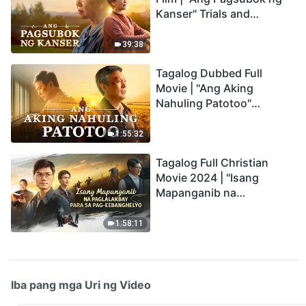
Kanser" Trials and
Refinements Are God's
Blessings
39:38
Tagalog Dubbed Full
Movie | "Ang Aking
Nahuling Patotoo"
Profoundly Moving
Testimony of Repentance
1:55:32
Tagalog Full Christian
Movie 2024 | "Isang
Mapanganib na
Paglalakbay para sa Pag-
eebanghelyo"
1:58:11
Iba pang mga Uri ng Video