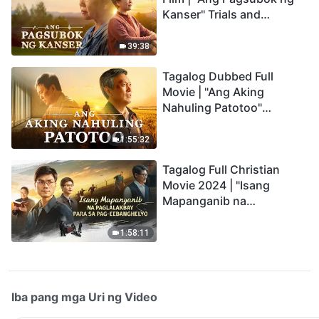
Kanser" Trials and
Refinements Are God's
Blessings
39:38
Tagalog Dubbed Full
Movie | "Ang Aking
Nahuling Patotoo"
Profoundly Moving
Testimony of Repentance
1:55:32
Tagalog Full Christian
Movie 2024 | "Isang
Mapanganib na
Paglalakbay para sa Pag-
eebanghelyo"
1:58:11
Iba pang mga Uri ng Video