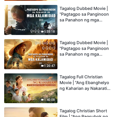
the Catastrophes
Tagalog Dubbed Movie |
"Pagtagpo sa Panginoon
sa Panahon ng mga
Kalamidad" (II) Dumarating
Na ang mga Kalamidad sa
1:35:18
mga Huling Araw. Paano
Tagalog Dubbed Movie |
Tayo Makakapasok sa
"Pagtagpo sa Panginoon
Kaharian ng Diyos?
sa Panahon ng mga
Kalamidad" (I) Krisis sa
Mundo: Saan Patungo ang
1:20:47
Kapalaran ng
Tagalog Full Christian
Sangkatauhan?
Movie | "Ang Ebanghelyo
ng Kaharian ay Nakarating
sa Aming Nayon"
1:40:08
Tagalog Christian Short
Film | "Ang Pagsubok ng