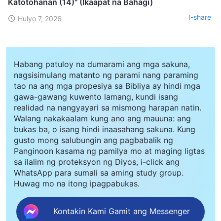
Katotohanan (14)" (Ikaapat na Bahagi)
I-share
Hulyo 7, 2026
Habang patuloy na dumarami ang mga sakuna,
nagsisimulang matanto ng parami nang paraming
tao na ang mga propesiya sa Bibliya ay hindi mga
gawa-gawang kuwento lamang, kundi isang
realidad na nangyayari sa mismong harapan natin.
Walang nakakaalam kung ano ang mauuna: ang
bukas ba, o isang hindi inaasahang sakuna. Kung
gusto mong salubungin ang pagbabalik ng
Panginoon kasama ng pamilya mo at maging ligtas
sa ilalim ng proteksyon ng Diyos, i-click ang
WhatsApp para sumali sa aming study group.
Huwag mo na itong ipagpabukas.
Kontakin Kami Gamit ang Messenger