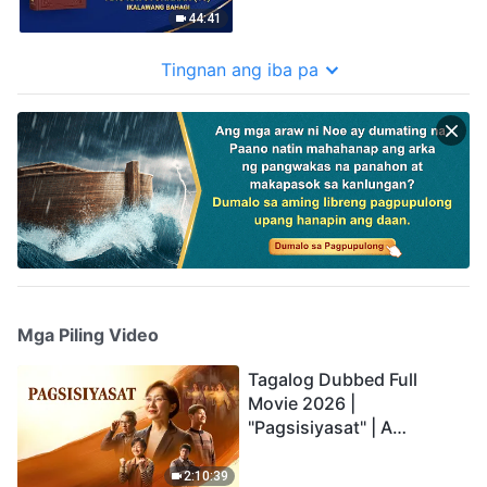
44:41
Tingnan ang iba pa
Mga Piling Video
Tagalog Dubbed Full
Movie 2026 |
"Pagsisiyasat" | A
Testimony of Christians
Being Caught up During
2:10:39