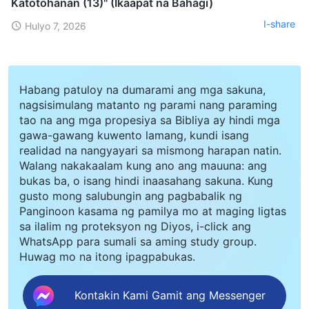
Katotohanan (13)" (Ikaapat na Bahagi)
I-share
Hulyo 7, 2026
Habang patuloy na dumarami ang mga sakuna,
nagsisimulang matanto ng parami nang paraming
tao na ang mga propesiya sa Bibliya ay hindi mga
gawa-gawang kuwento lamang, kundi isang
realidad na nangyayari sa mismong harapan natin.
Walang nakakaalam kung ano ang mauuna: ang
bukas ba, o isang hindi inaasahang sakuna. Kung
gusto mong salubungin ang pagbabalik ng
Panginoon kasama ng pamilya mo at maging ligtas
sa ilalim ng proteksyon ng Diyos, i-click ang
WhatsApp para sumali sa aming study group.
Huwag mo na itong ipagpabukas.
Kontakin Kami Gamit ang Messenger