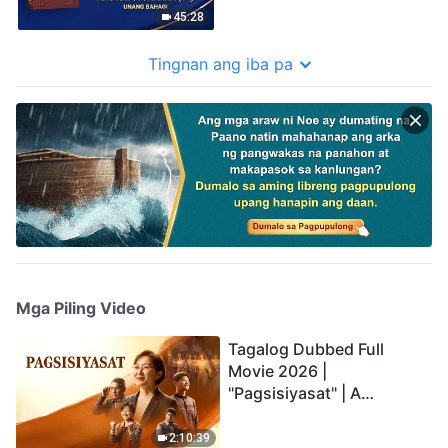
45:28
Tingnan ang iba pa
Mga Piling Video
Tagalog Dubbed Full
Movie 2026 |
"Pagsisiyasat" | A
Testimony of Christians
Being Caught up During
2:10:39