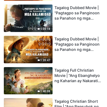
the Catastrophes
Tagalog Dubbed Movie |
"Pagtagpo sa Panginoon
sa Panahon ng mga
Kalamidad" (II) Dumarating
Na ang mga Kalamidad sa
1:35:18
mga Huling Araw. Paano
Tagalog Dubbed Movie |
Tayo Makakapasok sa
"Pagtagpo sa Panginoon
Kaharian ng Diyos?
sa Panahon ng mga
Kalamidad" (I) Krisis sa
Mundo: Saan Patungo ang
1:20:47
Kapalaran ng
Tagalog Full Christian
Sangkatauhan?
Movie | "Ang Ebanghelyo
ng Kaharian ay Nakarating
sa Aming Nayon"
1:40:08
Tagalog Christian Short
Film | "Ang Pagsubok ng