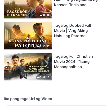
Kanser" Trials and
Refinements Are God's
Blessings
39:38
Tagalog Dubbed Full
Movie | "Ang Aking
Nahuling Patotoo"
Profoundly Moving
Testimony of Repentance
1:55:32
Tagalog Full Christian
Movie 2024 | "Isang
Mapanganib na
Paglalakbay para sa Pag-
eebanghelyo"
1:58:11
Iba pang mga Uri ng Video