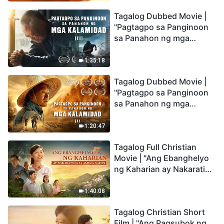
the Catastrophes
Tagalog Dubbed Movie |
"Pagtagpo sa Panginoon
sa Panahon ng mga
Kalamidad" (II) Dumarating
Na ang mga Kalamidad sa
1:35:18
mga Huling Araw. Paano
Tagalog Dubbed Movie |
Tayo Makakapasok sa
"Pagtagpo sa Panginoon
Kaharian ng Diyos?
sa Panahon ng mga
Kalamidad" (I) Krisis sa
Mundo: Saan Patungo ang
1:20:47
Kapalaran ng
Tagalog Full Christian
Sangkatauhan?
Movie | "Ang Ebanghelyo
ng Kaharian ay Nakarating
sa Aming Nayon"
1:40:08
Tagalog Christian Short
Film | "Ang Pagsubok ng