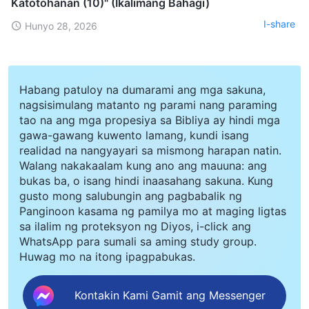
Katotohanan (10)" (Ikalimang Bahagi)
I-share
Hunyo 28, 2026
Habang patuloy na dumarami ang mga sakuna,
nagsisimulang matanto ng parami nang paraming
tao na ang mga propesiya sa Bibliya ay hindi mga
gawa-gawang kuwento lamang, kundi isang
realidad na nangyayari sa mismong harapan natin.
Walang nakakaalam kung ano ang mauuna: ang
bukas ba, o isang hindi inaasahang sakuna. Kung
gusto mong salubungin ang pagbabalik ng
Panginoon kasama ng pamilya mo at maging ligtas
sa ilalim ng proteksyon ng Diyos, i-click ang
WhatsApp para sumali sa aming study group.
Huwag mo na itong ipagpabukas.
Kontakin Kami Gamit ang Messenger