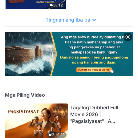
50:12
Tingnan ang iba pa
Mga Piling Video
Tagalog Dubbed Full
Movie 2026 |
"Pagsisiyasat" | A
Testimony of Christians
Being Caught up During
2:10:39