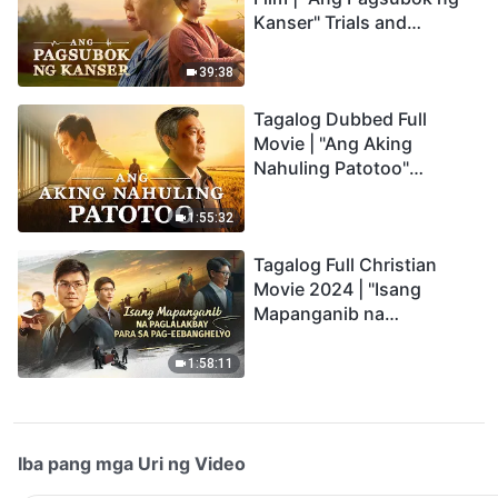
Kanser" Trials and
Refinements Are God's
Blessings
39:38
Tagalog Dubbed Full
Movie | "Ang Aking
Nahuling Patotoo"
Profoundly Moving
Testimony of Repentance
1:55:32
Tagalog Full Christian
Movie 2024 | "Isang
Mapanganib na
Paglalakbay para sa Pag-
eebanghelyo"
1:58:11
Iba pang mga Uri ng Video