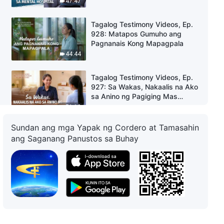
47:47
Tagalog Testimony Videos, Ep.
928: Matapos Gumuho ang
Pagnanais Kong Mapagpala
44:44
Tagalog Testimony Videos, Ep.
927: Sa Wakas, Nakaalis na Ako
sa Anino ng Pagiging Mas
Mababa
51:10
Sundan ang mga Yapak ng Cordero at Tamasahin
Tagalog Testimony Videos, Ep.
ang Saganang Panustos sa Buhay
929: Isang Pagpili sa Isang
Mapanganib na Kapaligiran
34:12
Tagalog Testimony Videos, Ep.
925: Ang Pag-aasawa ay Hindi
ang Aking Hantungan
53:47