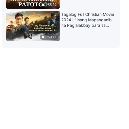
Pagtakpan ang Isang
1:55:32
Pagkakamali
49:40
Tagalog Full Christian Movie
2024 | "Isang Mapanganib
Tagalog Testimony Videos, Ep.
na Paglalakbay para sa
915: Sa Wakas, Naunawaan Ko
Pag-eebanghelyo"
ang Kahulugan ng mga
1:58:11
Pagsubok ng Diyos
1:01:18
Tagalog Testimony Videos, Ep.
913: Kaya Ko nang Tratuhin
Ngayon nang Tama ang
Kabaitan ng Aking Ina sa
48:04
Pagpapalaki sa Akin
Tagalog Testimony Videos, Ep.
914: Lalo Pang Dapat Hangarin
ng Matatanda ang Katotohanan
47:25
Tagalog Testimony Videos, Ep.
916: Naiwaksi Ko ang mga
Gapos ng Kasikatan at