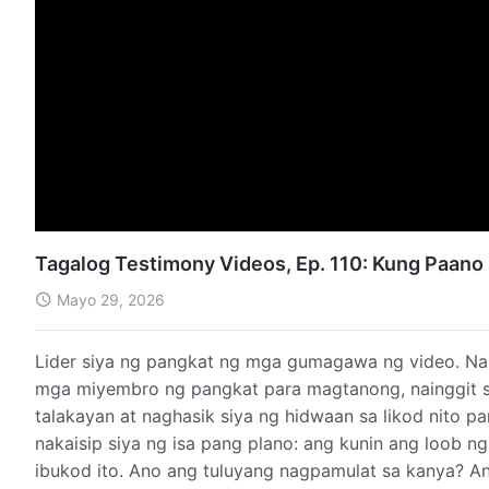
Tagalog Testimony Videos, Ep. 110: Kung Paano
Mayo 29, 2026
Lider siya ng pangkat ng mga gumagawa ng video. Nan
mga miyembro ng pangkat para magtanong, nainggit siy
talakayan at naghasik siya ng hidwaan sa likod nito pa
nakaisip siya ng isa pang plano: ang kunin ang loob n
ibukod ito. Ano ang tuluyang nagpamulat sa kanya? Ano