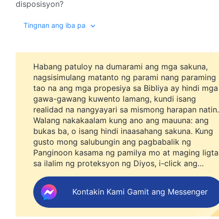
disposisyon?
Tingnan ang iba pa
Habang patuloy na dumarami ang mga sakuna,
nagsisimulang matanto ng parami nang paraming
tao na ang mga propesiya sa Bibliya ay hindi mga
gawa-gawang kuwento lamang, kundi isang
realidad na nangyayari sa mismong harapan natin.
Walang nakakaalam kung ano ang mauuna: ang
bukas ba, o isang hindi inaasahang sakuna. Kung
gusto mong salubungin ang pagbabalik ng
Panginoon kasama ng pamilya mo at maging ligta
sa ilalim ng proteksyon ng Diyos, i-click ang
WhatsApp para sumali sa aming study group.
Huwag mo na itong ipagpabukas.
Kontakin Kami Gamit ang Messenger