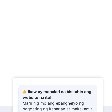
Pakinabang
50:34
Ikaw ay mapalad na bisitahin ang
website na ito!
Maririnig mo ang ebanghelyo ng
pagdating ng kaharian at makakamit