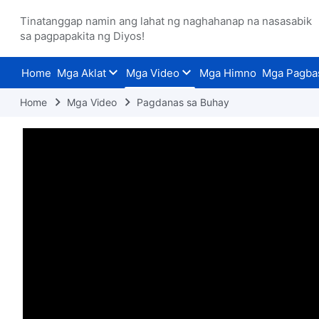
Tinatanggap namin ang lahat ng naghahanap na nasasabik
sa pagpapakita ng Diyos!
Home
Mga Aklat
Mga Video
Mga Himno
Mga Pagba
Home
Mga Video
Pagdanas sa Buhay