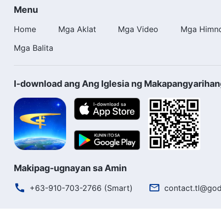
Menu
Home
Mga Aklat
Mga Video
Mga Himn
Mga Balita
I-download ang Ang Iglesia ng Makapangyariha
Makipag-ugnayan sa Amin
+63-910-703-2766 (Smart)
contact.tl@god