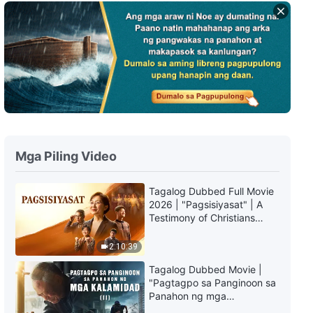
Tagalog Testimony Videos, Ep.
926: Makapagdudulot Ba ng
Kaligayahan ang Paghahangad
ng Kayamanan?
50:45
Tagalog Testimony Videos, Ep.
924: Nauunawaan Ko na
Masyado Akong Makasarili
50:15
Mga Piling Video
Tagalog Testimony Videos, Ep.
922: Talagang Mapanganib ang
Tagalog Dubbed Full Movie
Pagiging Pabaya sa Tungkulin
2026 | "Pagsisiyasat" | A
47:07
Testimony of Christians
Being Caught up During the
Tagalog Testimony Videos, Ep.
Catastrophes
2:10:39
923: Pagbitaw sa
Pagkakautang Ko sa Aking Ama
Tagalog Dubbed Movie |
47:13
"Pagtagpo sa Panginoon sa
Panahon ng mga
Kalamidad" (II) Dumarating