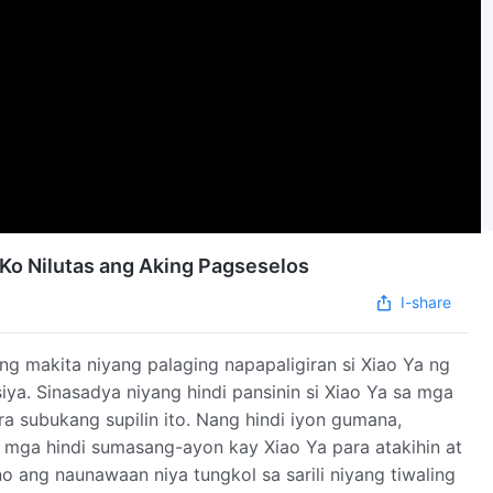
 Ko Nilutas ang Aking Pagseselos
I-share
g makita niyang palaging napapaligiran si Xiao Ya ng
a. Sinasadya niyang hindi pansinin si Xiao Ya sa mga
ra subukang supilin ito. Nang hindi iyon gumana,
g mga hindi sumasang-ayon kay Xiao Ya para atakihin at
 ang naunawaan niya tungkol sa sarili niyang tiwaling