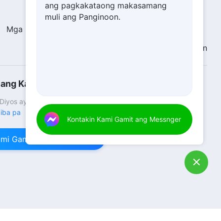
ang pagkakataong makasamang
muli ang Panginoon.
Mga Patotoo
Pagtatanghal ng mga Larawan
Tungkol Sa Amin
ang Kaharian ng Diyos
 Diyos ay dumating na sa mundo! Gusto mo bang makapasok
 iba pa
Kontakin Kami Gamit ang Messnger
ami Gamit ang Messenger
i