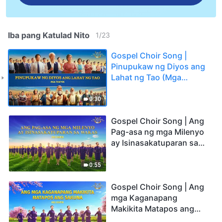
Iba pang Katulad Nito
1
/
23
Gospel Choir Song |
Pinupukaw ng Diyos ang
Lahat ng Tao (Mga
Tampok)
0:30
Gospel Choir Song | Ang
Pag-asa ng mga Milenyo
ay Isinasakatuparan sa
Wakas (Mga Tampok)
0:55
Gospel Choir Song | Ang
mga Kaganapang
Makikita Matapos ang
Sakuna (Mga Tampok)