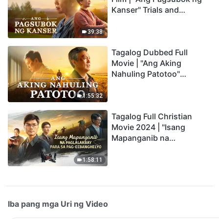
Kanser" Trials and
Refinements Are God's
Blessings
39:38
Tagalog Dubbed Full
Movie | "Ang Aking
Nahuling Patotoo"
Profoundly Moving
Testimony of Repentance
1:55:32
Tagalog Full Christian
Movie 2024 | "Isang
Mapanganib na
Paglalakbay para sa Pag-
eebanghelyo"
1:58:11
Iba pang mga Uri ng Video