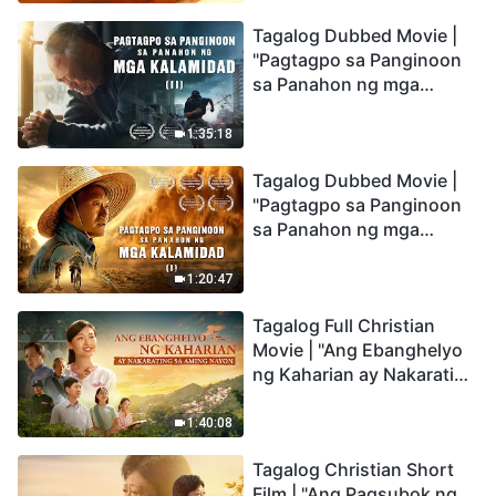
the Catastrophes
Tagalog Dubbed Movie |
"Pagtagpo sa Panginoon
sa Panahon ng mga
Kalamidad" (II) Dumarating
Na ang mga Kalamidad sa
1:35:18
mga Huling Araw. Paano
Tagalog Dubbed Movie |
Tayo Makakapasok sa
"Pagtagpo sa Panginoon
Kaharian ng Diyos?
sa Panahon ng mga
Kalamidad" (I) Krisis sa
Mundo: Saan Patungo ang
1:20:47
Kapalaran ng
Tagalog Full Christian
Sangkatauhan?
Movie | "Ang Ebanghelyo
ng Kaharian ay Nakarating
sa Aming Nayon"
1:40:08
Tagalog Christian Short
Film | "Ang Pagsubok ng