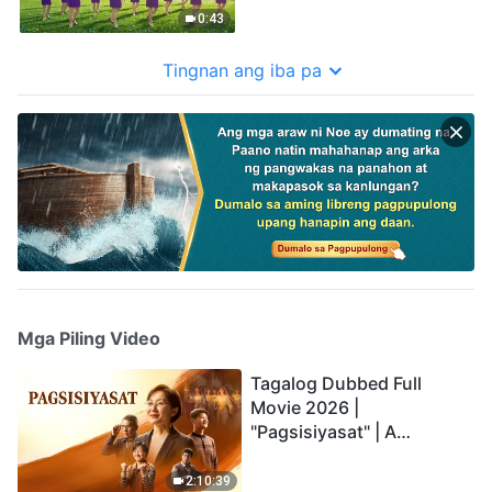
0:43
Tingnan ang iba pa
Mga Piling Video
Tagalog Dubbed Full
Movie 2026 |
"Pagsisiyasat" | A
Testimony of Christians
Being Caught up During
2:10:39