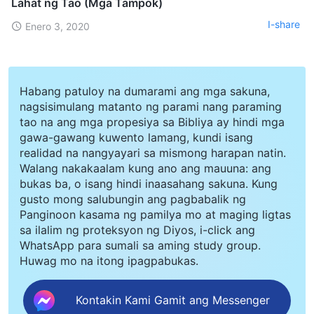
Lahat ng Tao (Mga Tampok)
I-share
Enero 3, 2020
Habang patuloy na dumarami ang mga sakuna,
nagsisimulang matanto ng parami nang paraming
tao na ang mga propesiya sa Bibliya ay hindi mga
gawa-gawang kuwento lamang, kundi isang
realidad na nangyayari sa mismong harapan natin.
Walang nakakaalam kung ano ang mauuna: ang
bukas ba, o isang hindi inaasahang sakuna. Kung
gusto mong salubungin ang pagbabalik ng
Panginoon kasama ng pamilya mo at maging ligtas
sa ilalim ng proteksyon ng Diyos, i-click ang
WhatsApp para sumali sa aming study group.
Huwag mo na itong ipagpabukas.
Kontakin Kami Gamit ang Messenger