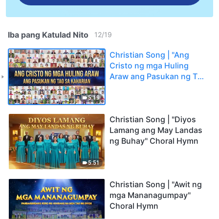
Iba pang Katulad Nito
12
/
19
Christian Song | "Ang
Cristo ng mga Huling
Araw ang Pasukan ng Tao
sa Kaharian" Choral Hymn
5:19
Christian Song | "Diyos
Lamang ang May Landas
ng Buhay" Choral Hymn
5:51
Christian Song | "Awit ng
mga Mananagumpay"
Choral Hymn