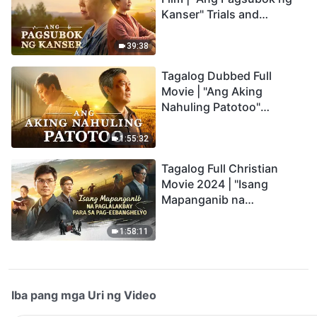
Kanser" Trials and
Refinements Are God's
Blessings
39:38
Tagalog Dubbed Full
Movie | "Ang Aking
Nahuling Patotoo"
Profoundly Moving
Testimony of Repentance
1:55:32
Tagalog Full Christian
Movie 2024 | "Isang
Mapanganib na
Paglalakbay para sa Pag-
eebanghelyo"
1:58:11
Iba pang mga Uri ng Video