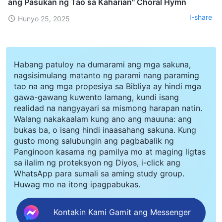
ang Pasukan ng Tao sa Kaharian" Choral Hymn
I-share
Hunyo 25, 2025
Habang patuloy na dumarami ang mga sakuna,
nagsisimulang matanto ng parami nang paraming
tao na ang mga propesiya sa Bibliya ay hindi mga
gawa-gawang kuwento lamang, kundi isang
realidad na nangyayari sa mismong harapan natin.
Walang nakakaalam kung ano ang mauuna: ang
bukas ba, o isang hindi inaasahang sakuna. Kung
gusto mong salubungin ang pagbabalik ng
Panginoon kasama ng pamilya mo at maging ligtas
sa ilalim ng proteksyon ng Diyos, i-click ang
WhatsApp para sumali sa aming study group.
Huwag mo na itong ipagpabukas.
Kontakin Kami Gamit ang Messenger