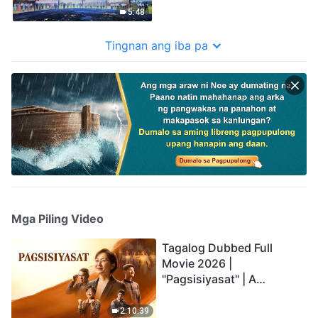
5:48
Tingnan ang iba pa
Mga Piling Video
Tagalog Dubbed Full
Movie 2026 |
"Pagsisiyasat" | A
Testimony of Christians
Being Caught up During
2:10:39