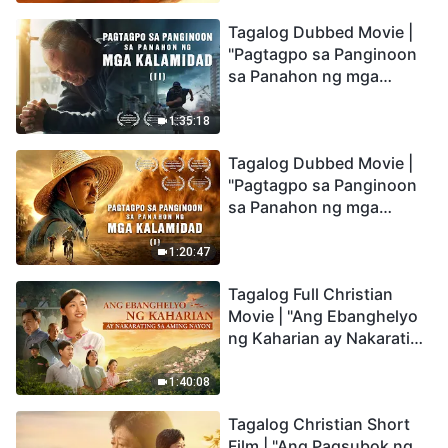
the Catastrophes
Tagalog Dubbed Movie |
"Pagtagpo sa Panginoon
sa Panahon ng mga
Kalamidad" (II) Dumarating
Na ang mga Kalamidad sa
1:35:18
mga Huling Araw. Paano
Tagalog Dubbed Movie |
Tayo Makakapasok sa
"Pagtagpo sa Panginoon
Kaharian ng Diyos?
sa Panahon ng mga
Kalamidad" (I) Krisis sa
Mundo: Saan Patungo ang
1:20:47
Kapalaran ng
Tagalog Full Christian
Sangkatauhan?
Movie | "Ang Ebanghelyo
ng Kaharian ay Nakarating
sa Aming Nayon"
1:40:08
Tagalog Christian Short
Film | "Ang Pagsubok ng