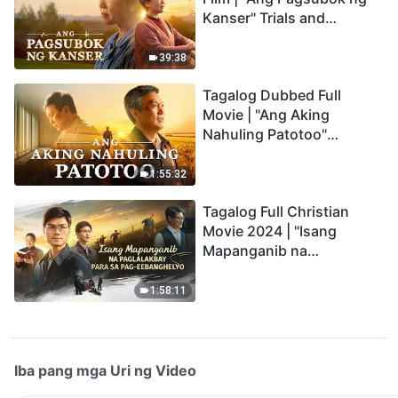
Kanser" Trials and
Refinements Are God's
Blessings
39:38
Tagalog Dubbed Full
Movie | "Ang Aking
Nahuling Patotoo"
Profoundly Moving
Testimony of Repentance
1:55:32
Tagalog Full Christian
Movie 2024 | "Isang
Mapanganib na
Paglalakbay para sa Pag-
eebanghelyo"
1:58:11
Iba pang mga Uri ng Video