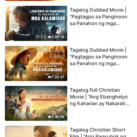
the Catastrophes
Tagalog Dubbed Movie |
"Pagtagpo sa Panginoon
sa Panahon ng mga
Kalamidad" (II) Dumarating
Na ang mga Kalamidad sa
1:35:18
mga Huling Araw. Paano
Tagalog Dubbed Movie |
Tayo Makakapasok sa
"Pagtagpo sa Panginoon
Kaharian ng Diyos?
sa Panahon ng mga
Kalamidad" (I) Krisis sa
Mundo: Saan Patungo ang
1:20:47
Kapalaran ng
Tagalog Full Christian
Sangkatauhan?
Movie | "Ang Ebanghelyo
ng Kaharian ay Nakarating
sa Aming Nayon"
1:40:08
Tagalog Christian Short
Film | "Ang Pagsubok ng