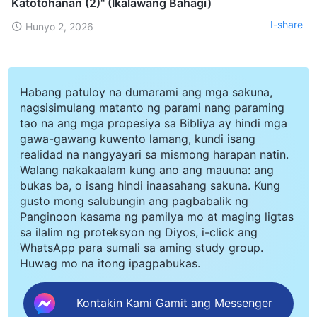
Katotohanan (2)" (Ikalawang Bahagi)
I-share
Hunyo 2, 2026
Habang patuloy na dumarami ang mga sakuna,
nagsisimulang matanto ng parami nang paraming
tao na ang mga propesiya sa Bibliya ay hindi mga
gawa-gawang kuwento lamang, kundi isang
realidad na nangyayari sa mismong harapan natin.
Walang nakakaalam kung ano ang mauuna: ang
bukas ba, o isang hindi inaasahang sakuna. Kung
gusto mong salubungin ang pagbabalik ng
Panginoon kasama ng pamilya mo at maging ligtas
sa ilalim ng proteksyon ng Diyos, i-click ang
WhatsApp para sumali sa aming study group.
Huwag mo na itong ipagpabukas.
Kontakin Kami Gamit ang Messenger