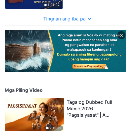
1:01:32
Tingnan ang iba pa
Mga Piling Video
Tagalog Dubbed Full
Movie 2026 |
"Pagsisiyasat" | A
Testimony of Christians
Being Caught up During
2:10:39