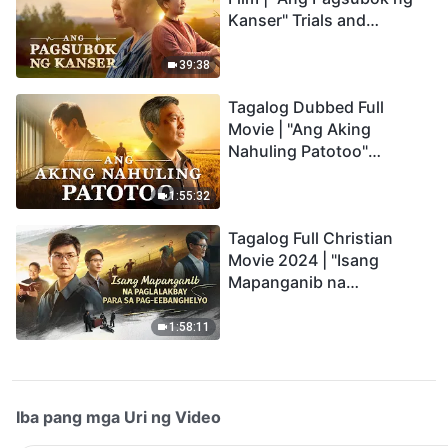
Kanser" Trials and
Refinements Are God's
Blessings
39:38
Tagalog Dubbed Full
Movie | "Ang Aking
Nahuling Patotoo"
Profoundly Moving
Testimony of Repentance
1:55:32
Tagalog Full Christian
Movie 2024 | "Isang
Mapanganib na
Paglalakbay para sa Pag-
eebanghelyo"
1:58:11
Iba pang mga Uri ng Video