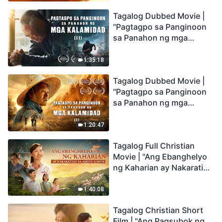
the Catastrophes
Tagalog Dubbed Movie |
"Pagtagpo sa Panginoon
sa Panahon ng mga
Kalamidad" (II) Dumarating
Na ang mga Kalamidad sa
1:35:18
mga Huling Araw. Paano
Tagalog Dubbed Movie |
Tayo Makakapasok sa
"Pagtagpo sa Panginoon
Kaharian ng Diyos?
sa Panahon ng mga
Kalamidad" (I) Krisis sa
Mundo: Saan Patungo ang
1:20:47
Kapalaran ng
Tagalog Full Christian
Sangkatauhan?
Movie | "Ang Ebanghelyo
ng Kaharian ay Nakarating
sa Aming Nayon"
1:40:08
Tagalog Christian Short
Film | "Ang Pagsubok ng