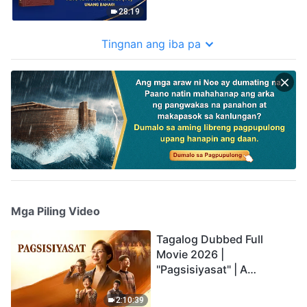
28:19
Tingnan ang iba pa
Mga Piling Video
Tagalog Dubbed Full
Movie 2026 |
"Pagsisiyasat" | A
Testimony of Christians
Being Caught up During
2:10:39