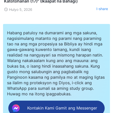
Katotohanan (17)" (Ikaapat na Bahagi)
I-share
Hulyo 5, 2026
Habang patuloy na dumarami ang mga sakuna,
nagsisimulang matanto ng parami nang paraming
tao na ang mga propesiya sa Bibliya ay hindi mga
gawa-gawang kuwento lamang, kundi isang
realidad na nangyayari sa mismong harapan natin.
Walang nakakaalam kung ano ang mauuna: ang
bukas ba, o isang hindi inaasahang sakuna. Kung
gusto mong salubungin ang pagbabalik ng
Panginoon kasama ng pamilya mo at maging ligtas
sa ilalim ng proteksyon ng Diyos, i-click ang
WhatsApp para sumali sa aming study group.
Huwag mo na itong ipagpabukas.
Kontakin Kami Gamit ang Messenger