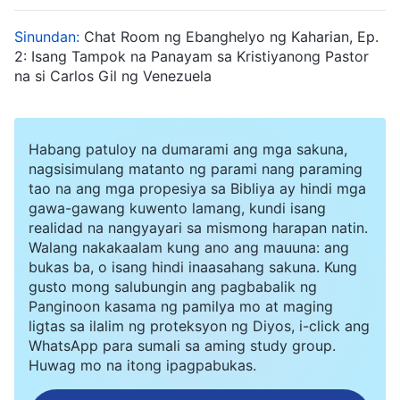
Sinundan:
Chat Room ng Ebanghelyo ng Kaharian, Ep.
2: Isang Tampok na Panayam sa Kristiyanong Pastor
na si Carlos Gil ng Venezuela
Habang patuloy na dumarami ang mga sakuna,
nagsisimulang matanto ng parami nang paraming
tao na ang mga propesiya sa Bibliya ay hindi mga
gawa-gawang kuwento lamang, kundi isang
realidad na nangyayari sa mismong harapan natin.
Walang nakakaalam kung ano ang mauuna: ang
bukas ba, o isang hindi inaasahang sakuna. Kung
gusto mong salubungin ang pagbabalik ng
Panginoon kasama ng pamilya mo at maging
ligtas sa ilalim ng proteksyon ng Diyos, i-click ang
WhatsApp para sumali sa aming study group.
Huwag mo na itong ipagpabukas.