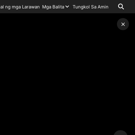
al ng mga Larawan
Mga Balita
Tungkol Sa Amin