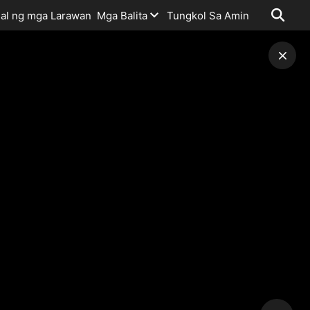
al ng mga Larawan
Mga Balita
Tungkol Sa Amin