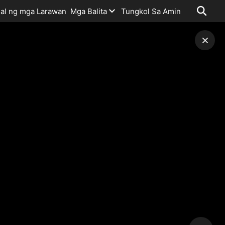
al ng mga Larawan
Mga Balita
Tungkol Sa Amin