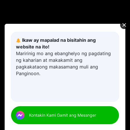
Ikaw ay mapalad na bisitahin ang
website na ito!
Maririnig mo ang ebanghelyo ng pagdating
ng kaharian at makakamit ang
pagkakataong makasamang muli ang
Panginoon.
Kontakin Kami Gamit ang Messnger